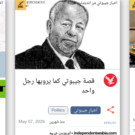
اخبار جيبوتي من اندبندنت عربية
اخ
قصة جيبوتي كما يرويها رجل
واحد
اخبار جيبوتي
Politics
May 07, 2026
منذ شهرين
KP61OV
•
independentarabia.com
اندبندنت عربية