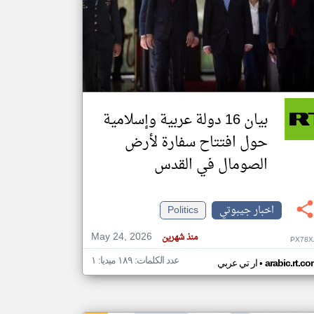
klyoum.com
تغيير الدولة
مصادر الأخبار من جيبوتي
اخبار جيبوتي على مدار الساعة
أهم اخبار جيبوتي العاجلة والمباشرة
بيان 16 دولة عربية وإسلامية
حول افتتاح سفارة لأرض
الصومال في القدس
اخبار جيبوتي
Politics
May 24, 2026
منذ شهرين
PX78X
عدد الكلمات: ١٨٩ ميديا: ١
•
arabic.rt.c
ار تي عربي