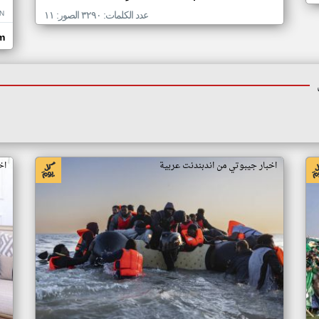
N
عدد الكلمات: ٣٢٩٠ الصور: ١١
om
اخبار جيبوتي من اندبندنت عربية
اخ