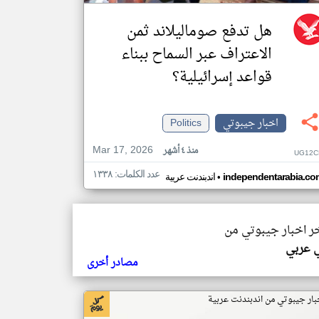
هل تدفع صوماليلاند ثمن
الاعتراف عبر السماح ببناء
قواعد إسرائيلية؟
اخبار جيبوتي
Politics
Mar 17, 2026
منذ ٤ أشهر
UG12C
عدد الكلمات: ١٣٣٨
•
independentarabia.co
اندبندنت عربية
خر اخبار جيبوتي من
ي عربي
مصادر أخرى
بار جيبوتي من اندبندنت عربية