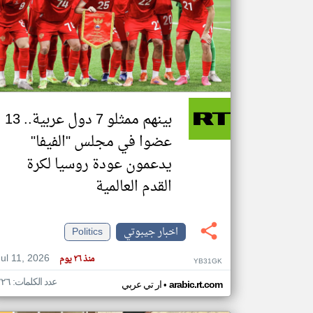
تعبر
المقالات
الموجوده
هنا عن
وجهة
نظر
بينهم ممثلو 7 دول عربية.. 13
كاتبيها.
عضوا في مجلس "الفيفا"
يدعمون عودة روسيا لكرة
القدم العالمية
اخبار جيبوتي
Politics
Jul 11, 2026
منذ ٢٦ يوم
YB31GK
عدد الكلمات: ٢٢٦
•
arabic.rt.com
ار تي عربي