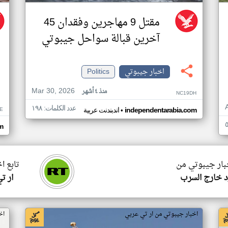
مقتل 9 مهاجرين وفقدان 45
آخرين قبالة سواحل جيبوتي
اخبار جيبوتي
Politics
Mar 30, 2026
منذ ٤ أشهر
NC19DH
عدد الكلمات: ١٩٨
•
E
independentarabia.com
اندبندنت عربية
m
خبار جيبوتي من
تابع ا
 خارج السرب
ار ت
اخبار جيبوتي من ار تي عربي
اخ