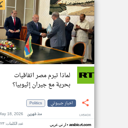
اخبار جيبوتي من ار تي عربي
لماذا تبرم مصر اتفاقيات
بحرية مع جيران إثيوبيا؟
اخبار جيبوتي
Politics
May 18, 2026
منذ شهرين
LH54OX
عدد الكلمات: ٢٢٣
•
arabic.rt.com
ار تي عربي