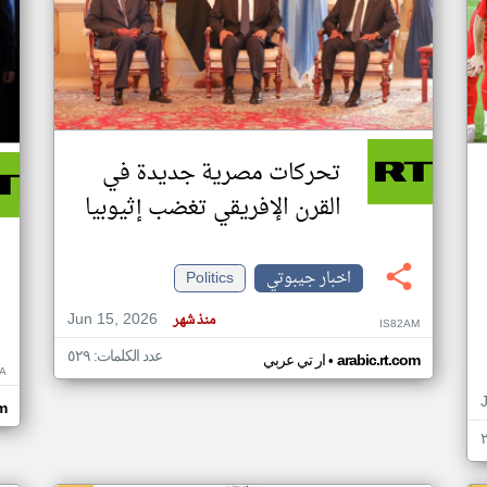
تحركات مصرية جديدة في
القرن الإفريقي تغضب إثيوبيا
اخبار جيبوتي
Politics
Jun 15, 2026
منذ شهر
IS82AM
عدد الكلمات: ٥٢٩
•
arabic.rt.com
ار تي عربي
A
om