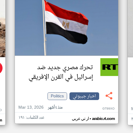
تحرك مصري جديد ضد
إسرائيل في القرن الإفريقي
اخبار جيبوتي
Politics
Mar 13, 2026
منذ ٤ أشهر
GT99XO
O
عدد الكلمات: ١٩١
•
arabic.rt.com
ار تي عربي
m