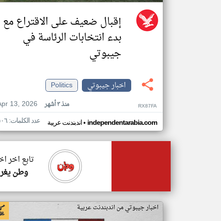
إقبال ضعيف على الاقتراع مع
بدء انتخابات الرئاسة في
جيبوتي
اخبار جيبوتي
Politics
Apr 13, 2026
منذ ٣ أشهر
RX87FA
عدد الكلمات: ٥٠٦
•
independentarabia.com
اندبندنت عربية
تابع اخر ا
وطن يغرد
اخبار جيبوتي من اندبندنت عربية