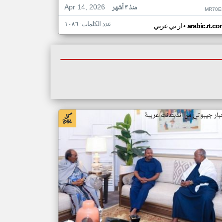
Apr 14, 2026
منذ ٣ أشهر
MR70E
عدد الكلمات: ١٠٨٦
•
arabic.rt.c
ار تي عربي
بار جيبوتي من اندبندنت عربية