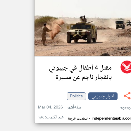
مقتل 4 أطفال في جيبوتي
بانفجار ناجم عن مسيرة
اخبار جيبوتي
Politics
Mar 04, 2026
منذ ٥ أشهر
TQ72Q
عدد الكلمات: ١٨٤
•
independentarabia.co
اندبندنت عربية