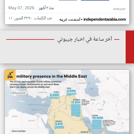
May 07, 2026
منذ ٣ أشهر
KP61OV
عدد الكلمات: ٣٢٩٠ الصور: ١١
•
independentarabia.com
اندبندنت عربية
أخر ساعة في اخبار جيبوتي