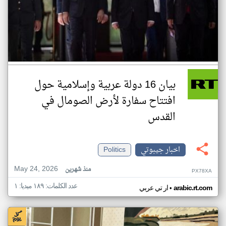
بيان 16 دولة عربية وإسلامية حول
افتتاح سفارة لأرض الصومال في
القدس
اخبار جيبوتي
Politics
May 24, 2026
منذ شهرين
PX78XA
عدد الكلمات: ١٨٩ ميديا: ١
•
arabic.rt.com
ار تي عربي