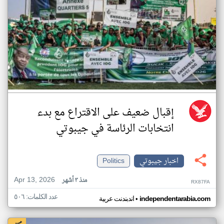
إقبال ضعيف على الاقتراع مع بدء
انتخابات الرئاسة في جيبوتي
اخبار جيبوتي
Politics
Apr 13, 2026
منذ ٣ أشهر
RX87FA
عدد الكلمات: ٥٠٦
•
independentarabia.com
اندبندنت عربية