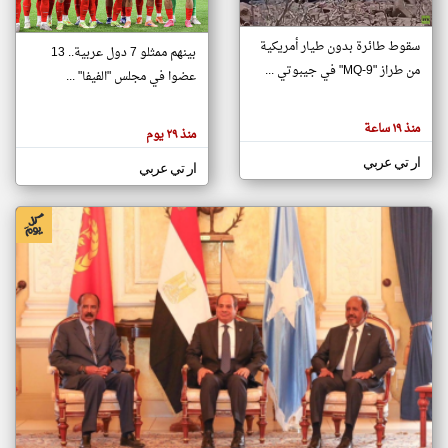
سقوط طائرة بدون طيار أمريكية
بينهم ممثلو 7 دول عربية.. 13
klyoum.com
من طراز "MQ-9" في جيبوتي ...
تغيير الدولة
عضوا في مجلس "الفيفا" ...
تعبر
مصادر الأخبار من جيبوتي
المقالات
الموجوده
اخبار جيبوتي على مدار الساعة
هنا عن
منذ ١٩ ساعة
منذ ٢٩ يوم
وجهة
نظر
أهم اخبار جيبوتي العاجلة والمباشرة
كاتبيها.
ار تي عربي
ار تي عربي