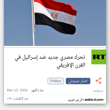
تحرك مصري جديد ضد إسرائيل في
القرن الإفريقي
اخبار جيبوتي
Politics
Mar 13, 2026
منذ ٤ أشهر
GT99XO
عدد الكلمات: ١٩١
•
arabic.rt.com
ار تي عربي