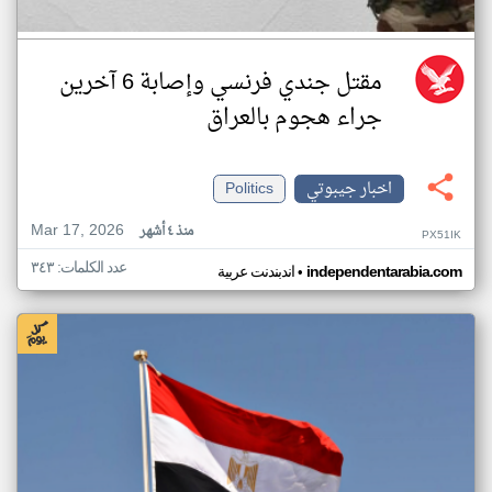
مقتل جندي فرنسي وإصابة 6 آخرين
جراء هجوم بالعراق
اخبار جيبوتي
Politics
Mar 17, 2026
منذ ٤ أشهر
PX51IK
عدد الكلمات: ٣٤٣
•
independentarabia.com
اندبندنت عربية