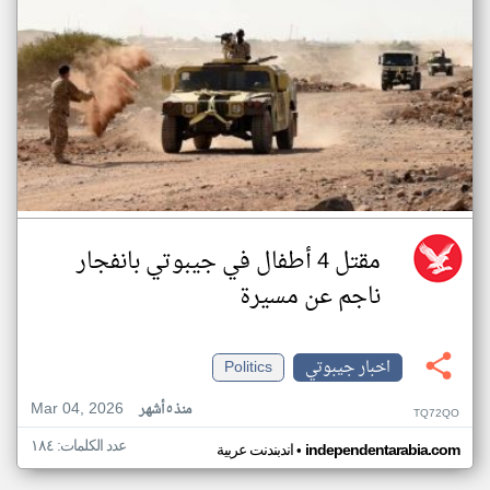
مقتل 4 أطفال في جيبوتي بانفجار
ناجم عن مسيرة
اخبار جيبوتي
Politics
Mar 04, 2026
منذ ٥ أشهر
TQ72QO
عدد الكلمات: ١٨٤
•
independentarabia.com
اندبندنت عربية