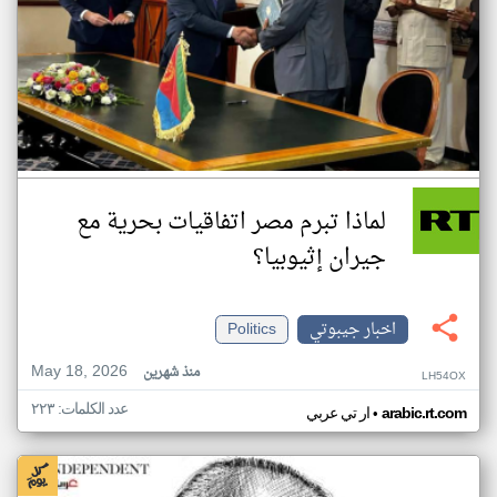
لماذا تبرم مصر اتفاقيات بحرية مع
جيران إثيوبيا؟
اخبار جيبوتي
Politics
May 18, 2026
منذ شهرين
LH54OX
عدد الكلمات: ٢٢٣
•
arabic.rt.com
ار تي عربي