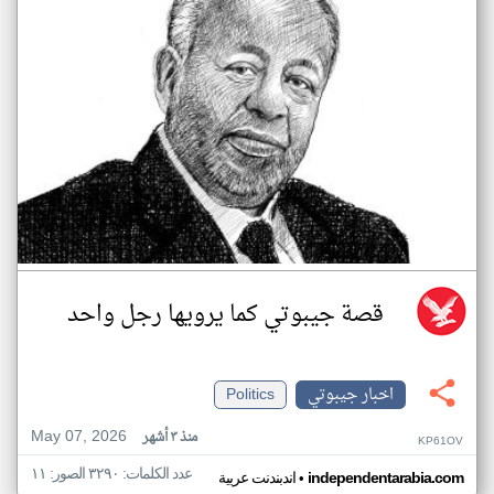
قصة جيبوتي كما يرويها رجل واحد
اخبار جيبوتي
Politics
May 07, 2026
منذ ٣ أشهر
KP61OV
عدد الكلمات: ٣٢٩٠ الصور: ١١
•
independentarabia.com
اندبندنت عربية