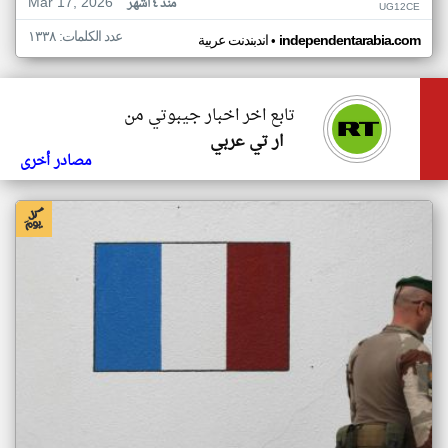
Mar 17, 2026
منذ ٤ أشهر
UG12CE
عدد الكلمات: ١٣٣٨
•
independentarabia.com
اندبندنت عربية
تابع اخر اخبار جيبوتي من
ار تي عربي
مصادر أخرى