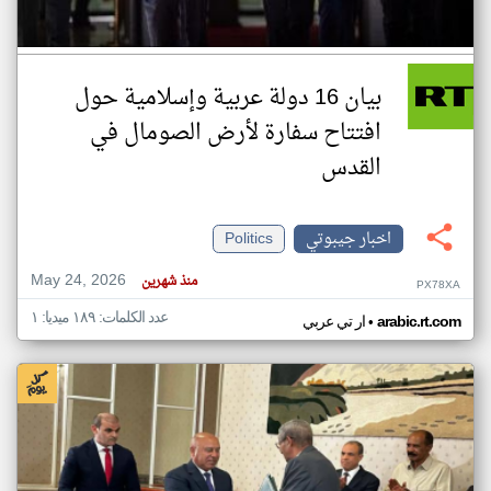
بيان 16 دولة عربية وإسلامية حول
افتتاح سفارة لأرض الصومال في
القدس
اخبار جيبوتي
Politics
May 24, 2026
منذ شهرين
PX78XA
عدد الكلمات: ١٨٩ ميديا: ١
•
arabic.rt.com
ار تي عربي