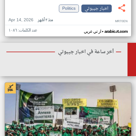
اخبار جيبوتي
Politics
Apr 14, 2026
منذ ٣ أشهر
MR70EN
عدد الكلمات: ١٠٨٦
•
arabic.rt.com
ار تي عربي
أخر ساعة في اخبار جيبوتي