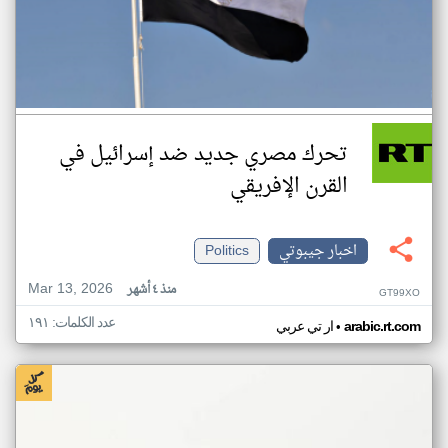
تحرك مصري جديد ضد إسرائيل في
القرن الإفريقي
اخبار جيبوتي
Politics
Mar 13, 2026
منذ ٤ أشهر
GT99XO
عدد الكلمات: ١٩١
•
arabic.rt.com
ار تي عربي