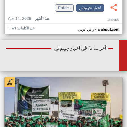
اخبار جيبوتي
Politics
Apr 14, 2026
منذ ٣ أشهر
MR70EN
عدد الكلمات: ١٠٨٦
•
arabic.rt.com
ار تي عربي
أخر ساعة في اخبار جيبوتي