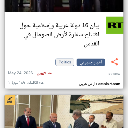
بيان 16 دولة عربية وإسلامية حول
افتتاح سفارة لأرض الصومال في
القدس
اخبار جيبوتي
Politics
May 24, 2026
منذ شهرين
PX78XA
عدد الكلمات: ١٨٩ ميديا: ١
•
arabic.rt.com
ار تي عربي