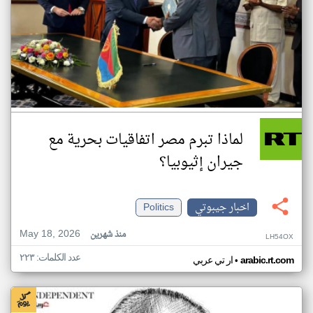
لماذا تبرم مصر اتفاقيات بحرية مع
جيران إثيوبيا؟
اخبار جيبوتي
Politics
May 18, 2026
منذ شهرين
LH54OX
عدد الكلمات: ٢٢٣
•
arabic.rt.com
ار تي عربي