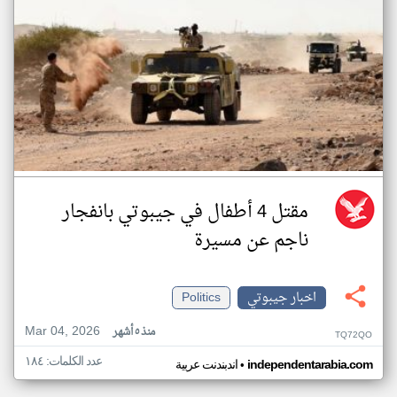
مقتل 4 أطفال في جيبوتي بانفجار
ناجم عن مسيرة
اخبار جيبوتي
Politics
Mar 04, 2026
منذ ٥ أشهر
TQ72QO
عدد الكلمات: ١٨٤
•
independentarabia.com
اندبندنت عربية