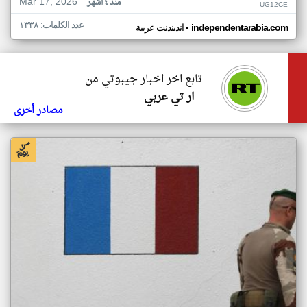
Mar 17, 2026
منذ ٤ أشهر
UG12CE
عدد الكلمات: ١٣٣٨
•
independentarabia.com
اندبندنت عربية
تابع اخر اخبار جيبوتي من
ار تي عربي
مصادر أخرى