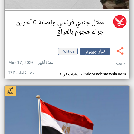
مقتل جندي فرنسي وإصابة 6 آخرين
جراء هجوم بالعراق
اخبار جيبوتي
Politics
Mar 17, 2026
منذ ٤ أشهر
PX51IK
عدد الكلمات: ٣٤٣
•
independentarabia.com
اندبندنت عربية