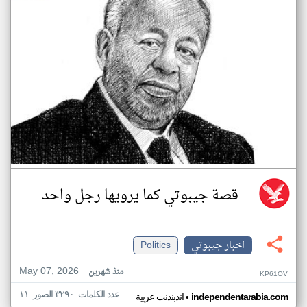
قصة جيبوتي كما يرويها رجل واحد
اخبار جيبوتي
Politics
May 07, 2026
منذ شهرين
KP61OV
عدد الكلمات: ٣٢٩٠ الصور: ١١
•
independentarabia.com
اندبندنت عربية