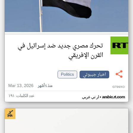
تحرك مصري جديد ضد إسرائيل في
القرن الإفريقي
اخبار جيبوتي
Politics
Mar 13, 2026
منذ ٤ أشهر
GT99XO
عدد الكلمات: ١٩١
•
arabic.rt.com
ار تي عربي