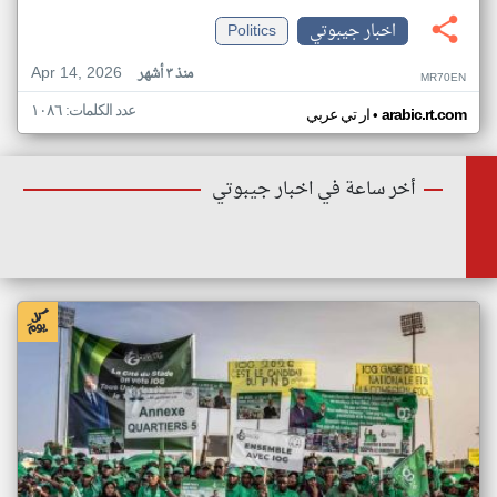
اخبار جيبوتي
Politics
Apr 14, 2026
منذ ٣ أشهر
MR70EN
عدد الكلمات: ١٠٨٦
•
arabic.rt.com
ار تي عربي
أخر ساعة في اخبار جيبوتي