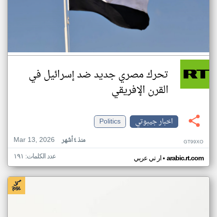
تحرك مصري جديد ضد إسرائيل في
القرن الإفريقي
اخبار جيبوتي
Politics
Mar 13, 2026
منذ ٤ أشهر
GT99XO
عدد الكلمات: ١٩١
•
arabic.rt.com
ار تي عربي