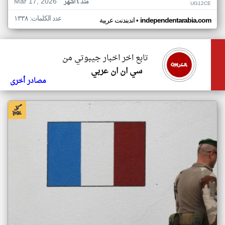
Mar 17, 2026
منذ ٤ أشهر
UG12CE
عدد الكلمات: ١٣٣٨
•
independentarabia.com
اندبندنت عربية
تابع اخر اخبار جيبوتي من
سي ان ان عربي
مصادر أخرى