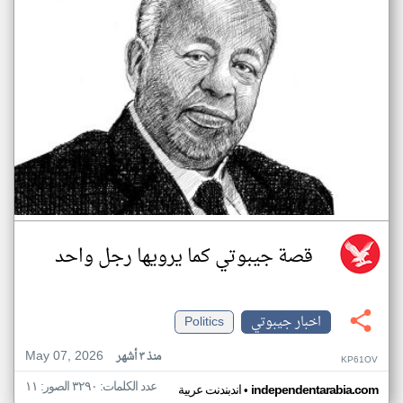
قصة جيبوتي كما يرويها رجل واحد
اخبار جيبوتي
Politics
May 07, 2026
منذ ٣ أشهر
KP61OV
عدد الكلمات: ٣٢٩٠ الصور: ١١
•
independentarabia.com
اندبندنت عربية