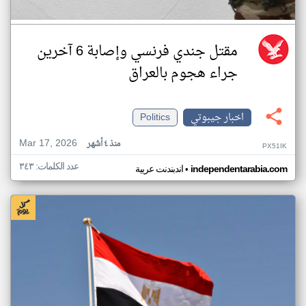
مقتل جندي فرنسي وإصابة 6 آخرين
جراء هجوم بالعراق
اخبار جيبوتي
Politics
Mar 17, 2026
منذ ٤ أشهر
PX51IK
عدد الكلمات: ٣٤٣
•
independentarabia.com
اندبندنت عربية