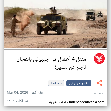
مقتل 4 أطفال في جيبوتي بانفجار
ناجم عن مسيرة
اخبار جيبوتي
Politics
Mar 04, 2026
منذ ٥ أشهر
TQ72QO
عدد الكلمات: ١٨٤
•
independentarabia.com
اندبندنت عربية