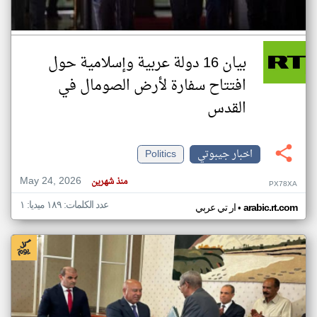
بيان 16 دولة عربية وإسلامية حول
افتتاح سفارة لأرض الصومال في
القدس
اخبار جيبوتي
Politics
May 24, 2026
منذ شهرين
PX78XA
عدد الكلمات: ١٨٩ ميديا: ١
•
arabic.rt.com
ار تي عربي