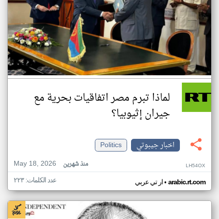
لماذا تبرم مصر اتفاقيات بحرية مع
جيران إثيوبيا؟
اخبار جيبوتي
Politics
May 18, 2026
منذ شهرين
LH54OX
عدد الكلمات: ٢٢٣
•
arabic.rt.com
ار تي عربي