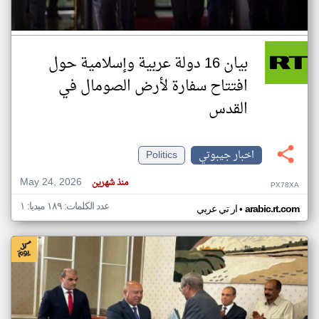
بيان 16 دولة عربية وإسلامية حول
افتتاح سفارة لأرض الصومال في
القدس
اخبار جيبوتي
Politics
May 24, 2026
منذ شهرين
PX78XA
عدد الكلمات: ١٨٩ ميديا: ١
•
arabic.rt.com
ار تي عربي