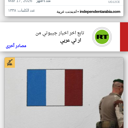
Mar 17, 2026
منذ ٤ أشهر
UG12CE
عدد الكلمات: ١٣٣٨
•
independentarabia.com
اندبندنت عربية
تابع اخر اخبار جيبوتي من
ار تي عربي
مصادر أخرى