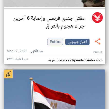
مقتل جندي فرنسي وإصابة 6 آخرين
جراء هجوم بالعراق
اخبار جيبوتي
Politics
Mar 17, 2026
منذ ٤ أشهر
PX51IK
عدد الكلمات: ٣٤٣
•
independentarabia.com
اندبندنت عربية