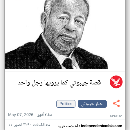
قصة جيبوتي كما يرويها رجل واحد
اخبار جيبوتي
Politics
May 07, 2026
منذ ٣ أشهر
KP61OV
عدد الكلمات: ٣٢٩٠ الصور: ١١
•
independentarabia.com
اندبندنت عربية