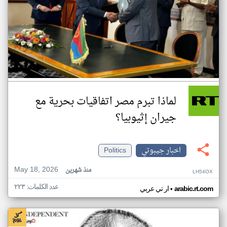
لماذا تبرم مصر اتفاقيات بحرية مع
جيران إثيوبيا؟
اخبار جيبوتي
Politics
May 18, 2026
منذ شهرين
LH54OX
عدد الكلمات: ٢٢٣
•
arabic.rt.com
ار تي عربي