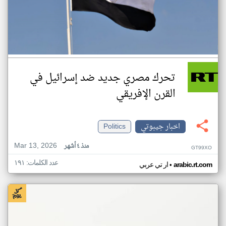
تحرك مصري جديد ضد إسرائيل في
القرن الإفريقي
اخبار جيبوتي
Politics
Mar 13, 2026
منذ ٤ أشهر
GT99XO
عدد الكلمات: ١٩١
•
arabic.rt.com
ار تي عربي