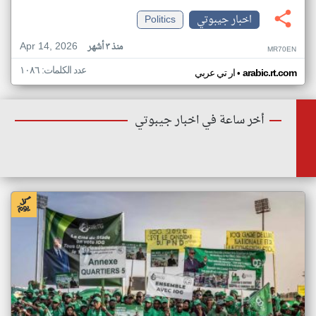
اخبار جيبوتي
Politics
Apr 14, 2026
منذ ٣ أشهر
MR70EN
عدد الكلمات: ١٠٨٦
•
arabic.rt.com
ار تي عربي
أخر ساعة في اخبار جيبوتي