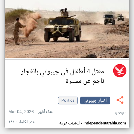
مقتل 4 أطفال في جيبوتي بانفجار
ناجم عن مسيرة
اخبار جيبوتي
Politics
Mar 04, 2026
منذ ٥ أشهر
TQ72QO
عدد الكلمات: ١٨٤
•
independentarabia.com
اندبندنت عربية