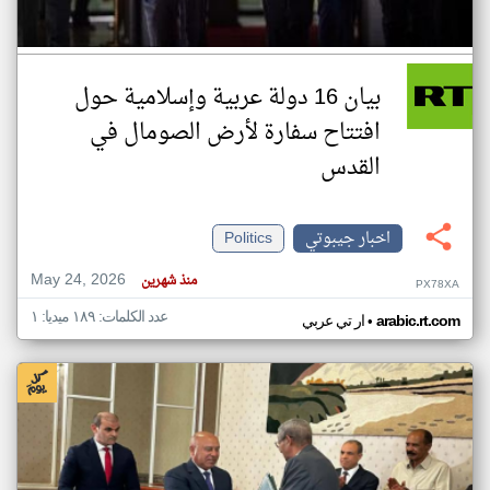
بيان 16 دولة عربية وإسلامية حول
افتتاح سفارة لأرض الصومال في
القدس
اخبار جيبوتي
Politics
May 24, 2026
منذ شهرين
PX78XA
عدد الكلمات: ١٨٩ ميديا: ١
•
arabic.rt.com
ار تي عربي