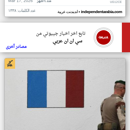
Mar 17, 2026
منذ ٤ أشهر
UG12CE
عدد الكلمات: ١٣٣٨
•
independentarabia.com
اندبندنت عربية
تابع اخر اخبار جيبوتي من
سي ان ان عربي
مصادر أخرى