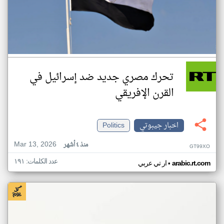
تحرك مصري جديد ضد إسرائيل في
القرن الإفريقي
اخبار جيبوتي
Politics
Mar 13, 2026
منذ ٤ أشهر
GT99XO
عدد الكلمات: ١٩١
•
arabic.rt.com
ار تي عربي