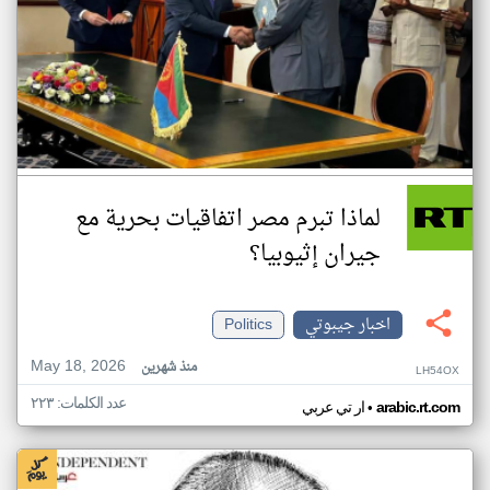
لماذا تبرم مصر اتفاقيات بحرية مع
جيران إثيوبيا؟
اخبار جيبوتي
Politics
May 18, 2026
منذ شهرين
LH54OX
عدد الكلمات: ٢٢٣
•
arabic.rt.com
ار تي عربي