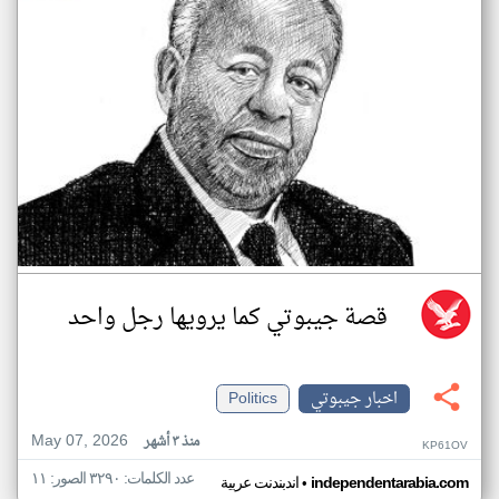
قصة جيبوتي كما يرويها رجل واحد
اخبار جيبوتي
Politics
May 07, 2026
منذ ٣ أشهر
KP61OV
عدد الكلمات: ٣٢٩٠ الصور: ١١
•
independentarabia.com
اندبندنت عربية