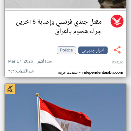
مقتل جندي فرنسي وإصابة 6 آخرين
جراء هجوم بالعراق
اخبار جيبوتي
Politics
Mar 17, 2026
منذ ٤ أشهر
PX51IK
عدد الكلمات: ٣٤٣
•
independentarabia.com
اندبندنت عربية