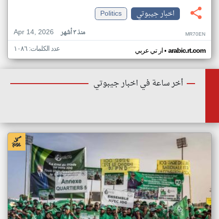
اخبار جيبوتي
Politics
Apr 14, 2026
منذ ٣ أشهر
MR70EN
عدد الكلمات: ١٠٨٦
•
arabic.rt.com
ار تي عربي
أخر ساعة في اخبار جيبوتي