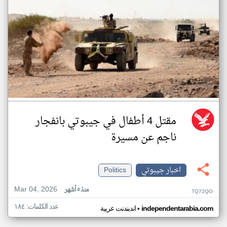
مقتل 4 أطفال في جيبوتي بانفجار
ناجم عن مسيرة
اخبار جيبوتي
Politics
Mar 04, 2026
منذ ٥ أشهر
TQ72QO
عدد الكلمات: ١٨٤
•
independentarabia.com
اندبندنت عربية