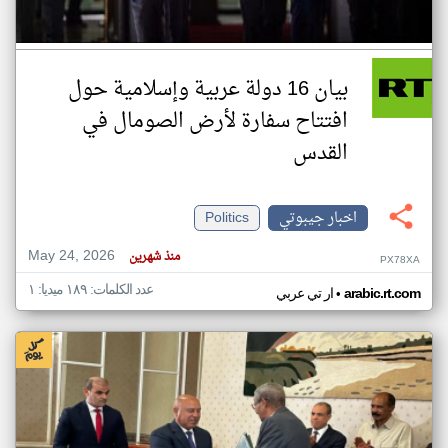
بيان 16 دولة عربية وإسلامية حول
افتتاح سفارة لأرض الصومال في
القدس
اخبار جيبوتي
Politics
May 24, 2026
منذ شهرين
PX78XA
عدد الكلمات: ١٨٩ ميديا: ١
•
arabic.rt.com
ار تي عربي