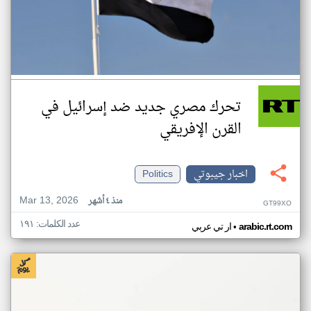
تحرك مصري جديد ضد إسرائيل في
القرن الإفريقي
اخبار جيبوتي
Politics
Mar 13, 2026
منذ ٤ أشهر
GT99XO
عدد الكلمات: ١٩١
•
arabic.rt.com
ار تي عربي