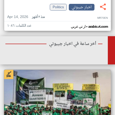
اخبار جيبوتي
Politics
Apr 14, 2026
منذ ٣ أشهر
MR70EN
عدد الكلمات: ١٠٨٦
•
arabic.rt.com
ار تي عربي
أخر ساعة في اخبار جيبوتي