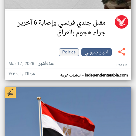
مقتل جندي فرنسي وإصابة 6 آخرين
جراء هجوم بالعراق
اخبار جيبوتي
Politics
Mar 17, 2026
منذ ٤ أشهر
PX51IK
عدد الكلمات: ٣٤٣
•
independentarabia.com
اندبندنت عربية