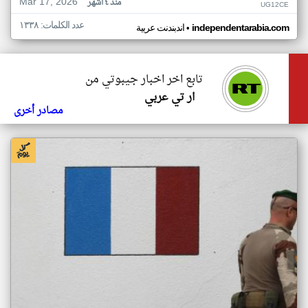
Mar 17, 2026
منذ ٤ أشهر
UG12CE
عدد الكلمات: ١٣٣٨
•
independentarabia.com
اندبندنت عربية
تابع اخر اخبار جيبوتي من
ار تي عربي
مصادر أخرى