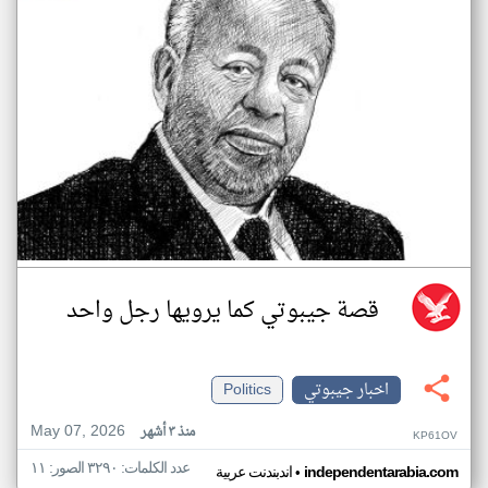
قصة جيبوتي كما يرويها رجل واحد
اخبار جيبوتي
Politics
May 07, 2026
منذ ٣ أشهر
KP61OV
عدد الكلمات: ٣٢٩٠ الصور: ١١
•
independentarabia.com
اندبندنت عربية