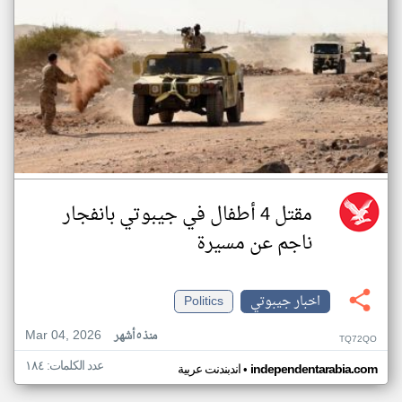
مقتل 4 أطفال في جيبوتي بانفجار
ناجم عن مسيرة
اخبار جيبوتي
Politics
Mar 04, 2026
منذ ٥ أشهر
TQ72QO
عدد الكلمات: ١٨٤
•
independentarabia.com
اندبندنت عربية