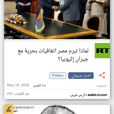
لماذا تبرم مصر اتفاقيات بحرية مع
جيران إثيوبيا؟
اخبار جيبوتي
Politics
May 18, 2026
منذ شهرين
LH54OX
عدد الكلمات: ٢٢٣
•
arabic.rt.com
ار تي عربي