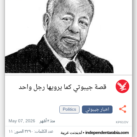
قصة جيبوتي كما يرويها رجل واحد
اخبار جيبوتي
Politics
May 07, 2026
منذ ٣ أشهر
KP61OV
عدد الكلمات: ٣٢٩٠ الصور: ١١
•
independentarabia.com
اندبندنت عربية