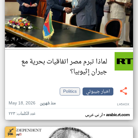
لماذا تبرم مصر اتفاقيات بحرية مع
جيران إثيوبيا؟
اخبار جيبوتي
Politics
May 18, 2026
منذ شهرين
LH54OX
عدد الكلمات: ٢٢٣
•
arabic.rt.com
ار تي عربي