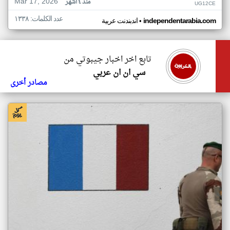
Mar 17, 2026
منذ ٤ أشهر
UG12CE
عدد الكلمات: ١٣٣٨
•
independentarabia.com
اندبندنت عربية
تابع اخر اخبار جيبوتي من
سي ان ان عربي
مصادر أخرى