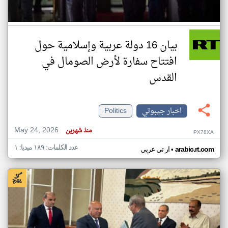
بيان 16 دولة عربية وإسلامية حول
افتتاح سفارة لأرض الصومال في
القدس
اخبار جيبوتي
Politics
May 24, 2026
منذ شهرين
PX78XA
عدد الكلمات: ١٨٩ ميديا: ١
•
arabic.rt.com
ار تي عربي