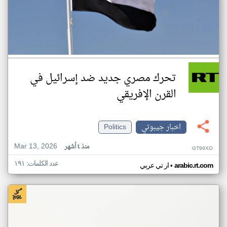
تحرك مصري جديد ضد إسرائيل في
القرن الإفريقي
اخبار جيبوتي
Politics
Mar 13, 2026
منذ ٤ أشهر
GT99XO
عدد الكلمات: ١٩١
•
arabic.rt.com
ار تي عربي