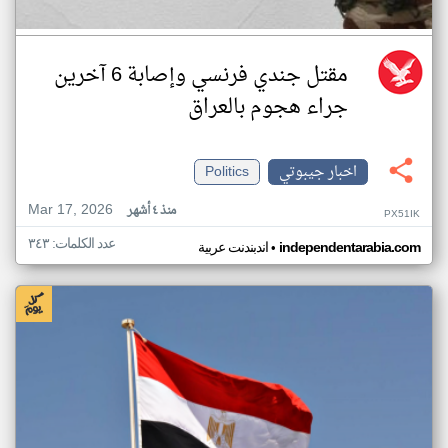
مقتل جندي فرنسي وإصابة 6 آخرين
جراء هجوم بالعراق
اخبار جيبوتي
Politics
Mar 17, 2026
منذ ٤ أشهر
PX51IK
عدد الكلمات: ٣٤٣
•
independentarabia.com
اندبندنت عربية