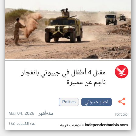
مقتل 4 أطفال في جيبوتي بانفجار
ناجم عن مسيرة
اخبار جيبوتي
Politics
Mar 04, 2026
منذ ٥ أشهر
TQ72QO
عدد الكلمات: ١٨٤
•
independentarabia.com
اندبندنت عربية