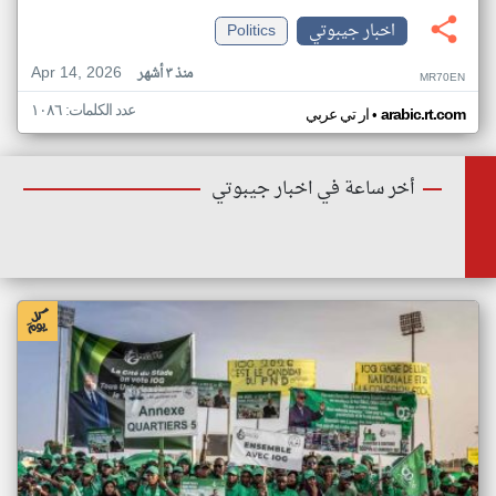
اخبار جيبوتي
Politics
Apr 14, 2026
منذ ٣ أشهر
MR70EN
عدد الكلمات: ١٠٨٦
•
arabic.rt.com
ار تي عربي
أخر ساعة في اخبار جيبوتي