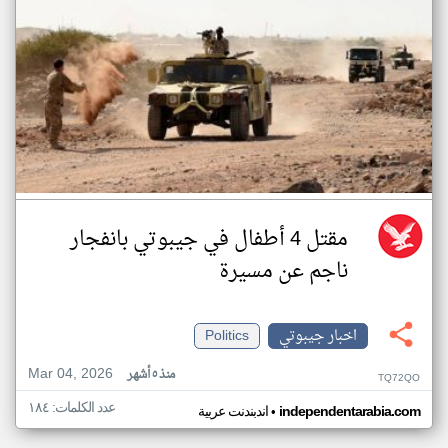
مقتل 4 أطفال في جيبوتي بانفجار
ناجم عن مسيرة
اخبار جيبوتي
Politics
Mar 04, 2026
منذ ٥ أشهر
TQ72QO
عدد الكلمات: ١٨٤
•
independentarabia.com
اندبندنت عربية