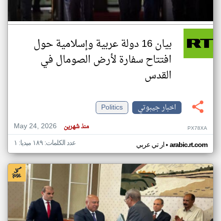
بيان 16 دولة عربية وإسلامية حول
افتتاح سفارة لأرض الصومال في
القدس
اخبار جيبوتي
Politics
May 24, 2026
منذ شهرين
PX78XA
عدد الكلمات: ١٨٩ ميديا: ١
•
arabic.rt.com
ار تي عربي