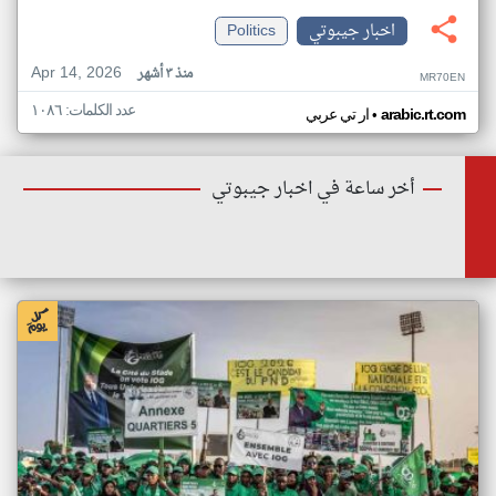
اخبار جيبوتي
Politics
Apr 14, 2026
منذ ٣ أشهر
MR70EN
عدد الكلمات: ١٠٨٦
•
arabic.rt.com
ار تي عربي
أخر ساعة في اخبار جيبوتي