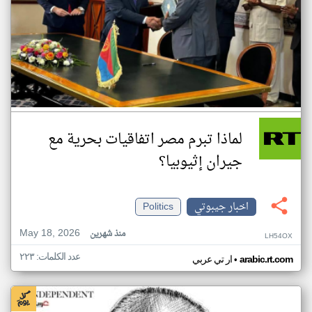
لماذا تبرم مصر اتفاقيات بحرية مع
جيران إثيوبيا؟
اخبار جيبوتي
Politics
May 18, 2026
منذ شهرين
LH54OX
عدد الكلمات: ٢٢٣
•
arabic.rt.com
ار تي عربي