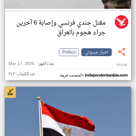
مقتل جندي فرنسي وإصابة 6 آخرين
جراء هجوم بالعراق
اخبار جيبوتي
Politics
Mar 17, 2026
منذ ٤ أشهر
PX51IK
عدد الكلمات: ٣٤٣
•
independentarabia.com
اندبندنت عربية