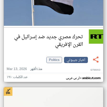
تحرك مصري جديد ضد إسرائيل في
القرن الإفريقي
اخبار جيبوتي
Politics
Mar 13, 2026
منذ ٤ أشهر
GT99XO
عدد الكلمات: ١٩١
•
arabic.rt.com
ار تي عربي