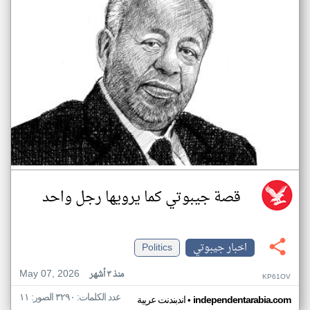
قصة جيبوتي كما يرويها رجل واحد
اخبار جيبوتي
Politics
May 07, 2026
منذ ٣ أشهر
KP61OV
عدد الكلمات: ٣٢٩٠ الصور: ١١
•
independentarabia.com
اندبندنت عربية