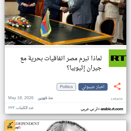
لماذا تبرم مصر اتفاقيات بحرية مع
جيران إثيوبيا؟
اخبار جيبوتي
Politics
May 18, 2026
منذ شهرين
LH54OX
عدد الكلمات: ٢٢٣
•
arabic.rt.com
ار تي عربي