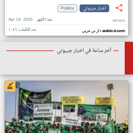
اخبار جيبوتي
Politics
Apr 14, 2026
منذ ٣ أشهر
MR70EN
عدد الكلمات: ١٠٨٦
•
arabic.rt.com
ار تي عربي
أخر ساعة في اخبار جيبوتي