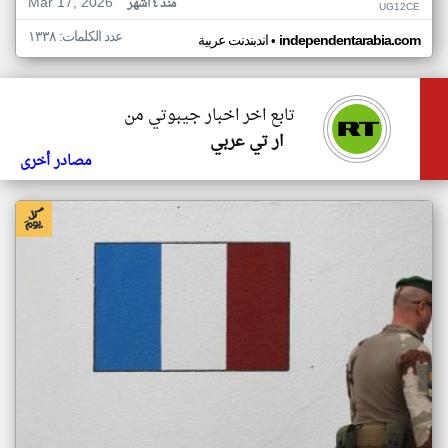
Mar 17, 2026
منذ ٤ أشهر
UG12CE
عدد الكلمات: ١٣٣٨
•
independentarabia.com
اندبندنت عربية
تابع اخر اخبار جيبوتي من
ار تي عربي
مصادر أخرى