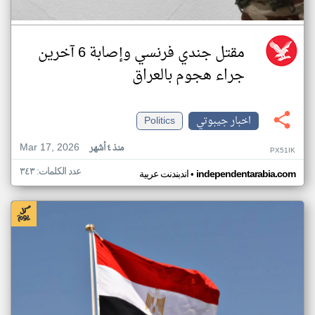
مقتل جندي فرنسي وإصابة 6 آخرين
جراء هجوم بالعراق
اخبار جيبوتي
Politics
Mar 17, 2026
منذ ٤ أشهر
PX51IK
عدد الكلمات: ٣٤٣
•
independentarabia.com
اندبندنت عربية