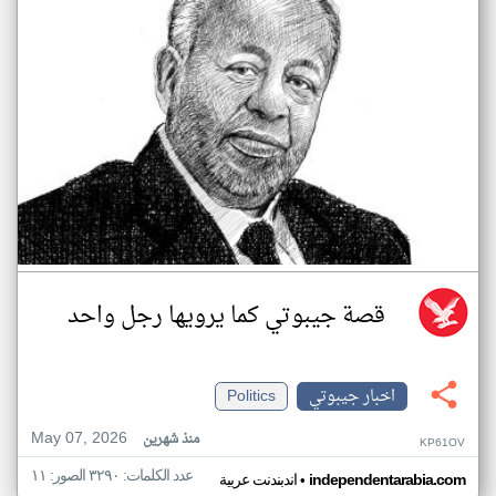
قصة جيبوتي كما يرويها رجل واحد
اخبار جيبوتي
Politics
May 07, 2026
منذ شهرين
KP61OV
عدد الكلمات: ٣٢٩٠ الصور: ١١
•
independentarabia.com
اندبندنت عربية