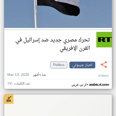
تحرك مصري جديد ضد إسرائيل في
القرن الإفريقي
اخبار جيبوتي
Politics
Mar 13, 2026
منذ ٤ أشهر
GT99XO
عدد الكلمات: ١٩١
•
arabic.rt.com
ار تي عربي