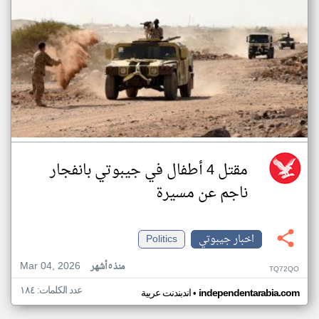
مقتل 4 أطفال في جيبوتي بانفجار
ناجم عن مسيرة
اخبار جيبوتي
Politics
Mar 04, 2026
منذ ٥ أشهر
TQ72QO
عدد الكلمات: ١٨٤
•
independentarabia.com
اندبندنت عربية