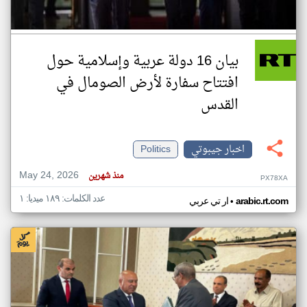
بيان 16 دولة عربية وإسلامية حول
افتتاح سفارة لأرض الصومال في
القدس
اخبار جيبوتي
Politics
May 24, 2026
منذ شهرين
PX78XA
عدد الكلمات: ١٨٩ ميديا: ١
•
arabic.rt.com
ار تي عربي