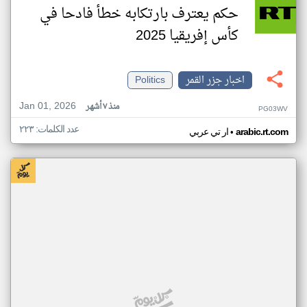
حكم يعترف بارتكابه خطأ فادحا في
كأس إفريقيا 2025
اخبار جزر القمر
Politics
Jan 01, 2026
منذ ٧ أشهر
PG03WV
عدد الكلمات: ٢٢٣
•
arabic.rt.com
ار تي عربي