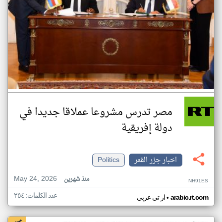
مصر تدرس مشروعا عملاقا جديدا في
دولة إفريقية
اخبار جزر القمر
Politics
May 24, 2026
منذ شهرين
NH91ES
عدد الكلمات: ٢٥٤
•
arabic.rt.com
ار تي عربي