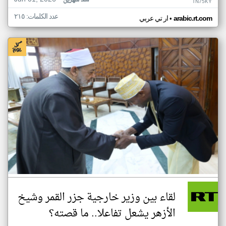
منذ شهرين
TN75KY
عدد الكلمات: ٢١٥
•
arabic.rt.com
ار تي عربي
لقاء بين وزير خارجية جزر القمر وشيخ
الأزهر يشعل تفاعلا.. ما قصته؟