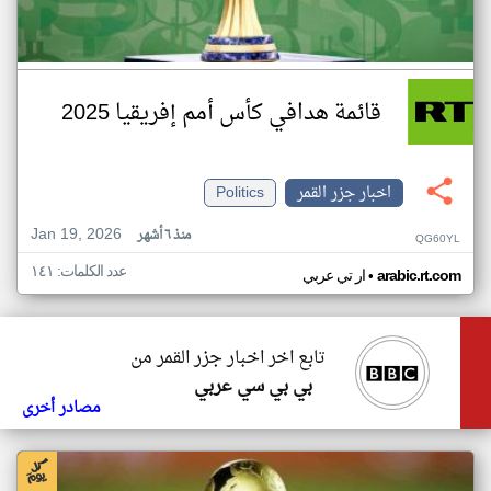
قائمة هدافي كأس أمم إفريقيا 2025
اخبار جزر القمر
Politics
Jan 19, 2026
منذ ٦ أشهر
QG60YL
عدد الكلمات: ١٤١
•
arabic.rt.com
ار تي عربي
تابع اخر اخبار جزر القمر من
بي بي سي عربي
مصادر أخرى