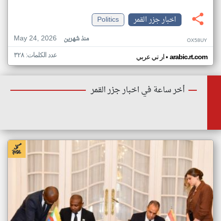
اخبار جزر القمر
Politics
May 24, 2026
منذ شهرين
OX58UY
عدد الكلمات: ٣٢٨
•
arabic.rt.com
ار تي عربي
أخر ساعة في اخبار جزر القمر