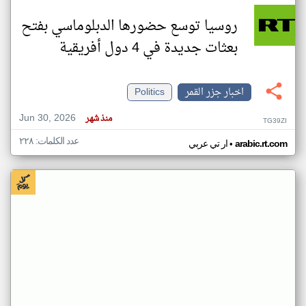
روسيا توسع حضورها الدبلوماسي بفتح
بعثات جديدة في 4 دول أفريقية
اخبار جزر القمر
Politics
Jun 30, 2026
منذ شهر
TG39ZI
عدد الكلمات: ٢٢٨
•
arabic.rt.com
ار تي عربي