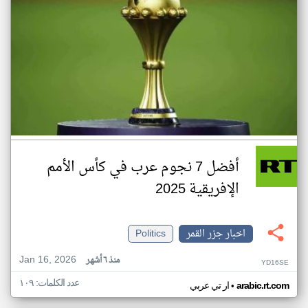
أفضل 7 نجوم عرب في كأس الأمم
الإفريقية 2025
اخبار جزر القمر
Politics
Jan 16, 2026
منذ ٦ أشهر
YD16SE
عدد الكلمات: ١٠٩
•
arabic.rt.com
ار تي عربي