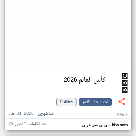
كأس العالم 2026
اخبار جزر القمر
Politics
Jun 01, 2026
منذ شهرين
PF63IT
عدد الكلمات: ٦ الصور: ٢٥
•
bbc.com
بي بي سي عربي