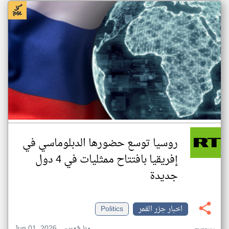
روسيا توسع حضورها الدبلوماسي في
إفريقيا بافتتاح ممثليات في 4 دول
جديدة
اخبار جزر القمر
Politics
Jun 01, 2026