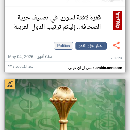
قفزة لافتة لسوريا في تصنيف حرية
الصحافة.. إليكم ترتيب الدول العربية
اخبار جزر القمر
Politics
May 04, 2026
منذ ٣ أشهر
VF17PD
عدد الكلمات: ٢٣١
•
arabic.cnn.com
سي ان ان عربي