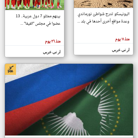
اليونيسكو تدرج شواطئ نورماندي
بينهم ممثلو 7 دول عربية.. 13
klyoum.com
وعدة مواقع أخرى أحدها في بلد ...
تغيير الدولة
عضوا في مجلس "الفيفا" ...
تعبر
مصادر الأخبار من جزر القمر
المقالات
الموجوده
اخبار جزر القمر على مدار الساعة
منذ ١١ يوم
هنا عن
منذ ٢٦ يوم
وجهة
نظر
أهم اخبار جزر القمر العاجلة والمباشرة
ار تي عربي
كاتبيها.
ار تي عربي