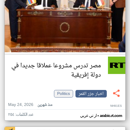
مصر تدرس مشروعا عملاقا جديدا في
دولة إفريقية
اخبار جزر القمر
Politics
May 24, 2026
منذ شهرين
NH91ES
عدد الكلمات: ٢٥٤
•
arabic.rt.com
ار تي عربي