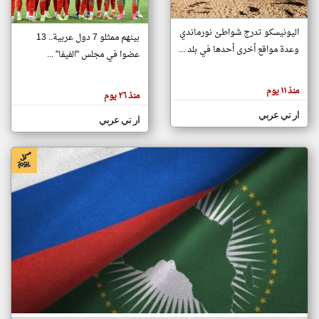
اليونيسكو تدرج شواطئ نورماندي
بينهم ممثلو 7 دول عربية.. 13
klyoum.com
وعدة مواقع أخرى أحدها في بلد ...
تغيير الدولة
عضوا في مجلس "الفيفا" ...
تعبر
مصادر الأخبار من جزر القمر
المقالات
الموجوده
اخبار جزر القمر على مدار الساعة
منذ ١١ يوم
هنا عن
منذ ٢٦ يوم
وجهة
نظر
أهم اخبار جزر القمر العاجلة والمباشرة
ار تي عربي
كاتبيها.
ار تي عربي