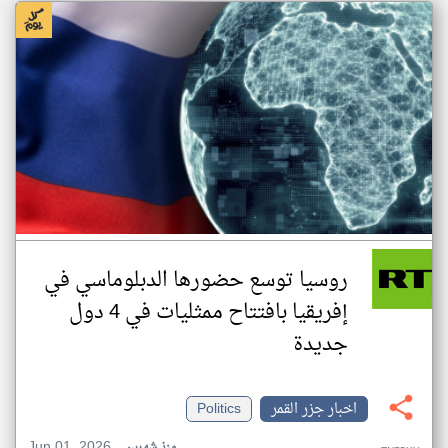
روسيا توسع حضورها الدبلوماسي في
إفريقيا بافتتاح ممثليات في 4 دول
جديدة
اخبار جزر القمر
Politics
Jun 01, 2026