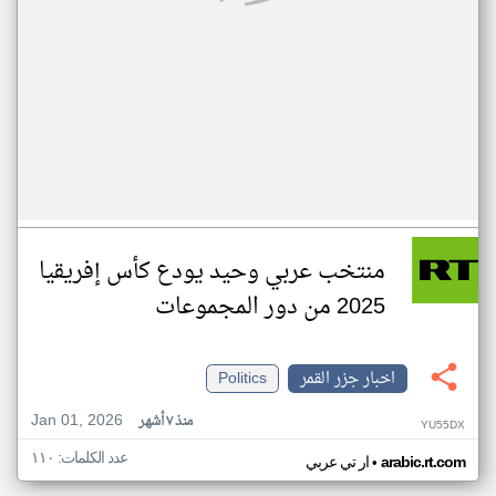
منتخب عربي وحيد يودع كأس إفريقيا
2025 من دور المجموعات
اخبار جزر القمر
Politics
Jan 01, 2026
منذ ٧ أشهر
YU55DX
عدد الكلمات: ١١٠
•
arabic.rt.com
ار تي عربي