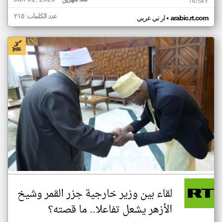
منذ شهرين
TN75KY
عدد الكلمات: ٢١٥
•
arabic.rt.com
ار تي عربي
لقاء بين وزير خارجية جزر القمر وشيخ
الأزهر يشعل تفاعلا.. ما قصته؟