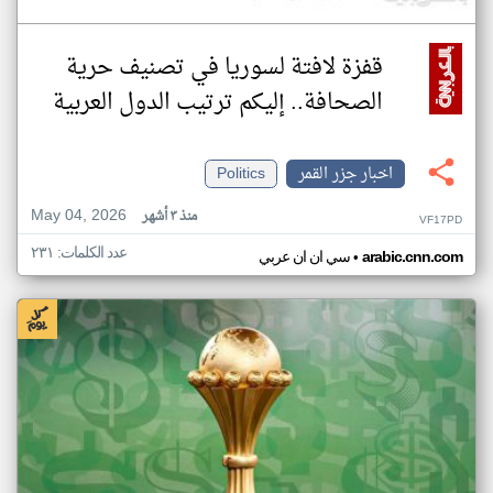
قفزة لافتة لسوريا في تصنيف حرية
الصحافة.. إليكم ترتيب الدول العربية
اخبار جزر القمر
Politics
May 04, 2026
منذ ٣ أشهر
VF17PD
عدد الكلمات: ٢٣١
•
arabic.cnn.com
سي ان ان عربي