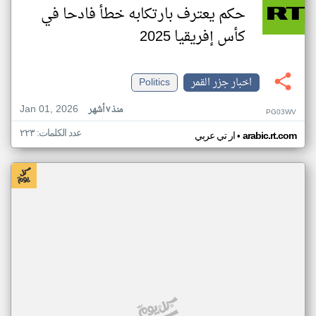
حكم يعترف بارتكابه خطأ فادحا في
كأس إفريقيا 2025
اخبار جزر القمر
Politics
Jan 01, 2026
منذ ٧ أشهر
PG03WV
عدد الكلمات: ٢٢٣
•
arabic.rt.com
ار تي عربي