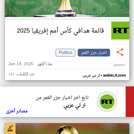
قائمة هدافي كأس أمم إفريقيا 2025
اخبار جزر القمر
Politics
Jan 19, 2026
منذ ٦ أشهر
QG60YL
عدد الكلمات: ١٤١
•
arabic.rt.com
ار تي عربي
تابع اخر اخبار جزر القمر من
ار تي عربي
مصادر أخرى