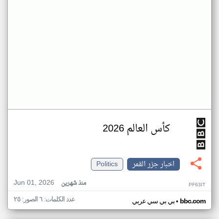
كأس العالم 2026
اخبار جزر القمر
Politics
Jun 01, 2026
منذ شهرين
PF63IT
عدد الكلمات: ٦ الصور: ٢٥
•
bbc.com
بي بي سي عربي