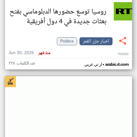
روسيا توسع حضورها الدبلوماسي بفتح
بعثات جديدة في 4 دول أفريقية
اخبار جزر القمر
Politics
Jun 30, 2026
منذ شهر
TG39ZI
عدد الكلمات: ٢٢٨
•
arabic.rt.com
ار تي عربي