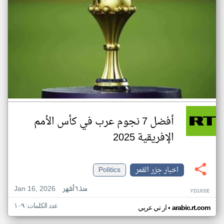
أفضل 7 نجوم عرب في كأس الأمم
الإفريقية 2025
اخبار جزر القمر
Politics
Jan 16, 2026
منذ ٦ أشهر
YD16SE
عدد الكلمات: ١٠٩
•
arabic.rt.com
ار تي عربي