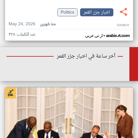
اخبار جزر القمر
Politics
May 24, 2026
منذ شهرين
OX58UY
عدد الكلمات: ٣٢٨
•
arabic.rt.com
ار تي عربي
أخر ساعة في اخبار جزر القمر