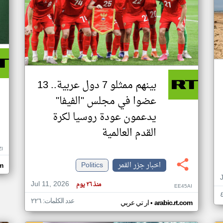
بينهم ممثلو 7 دول عربية.. 13
عضوا في مجلس "الفيفا"
يدعمون عودة روسيا لكرة
القدم العالمية
ZI
اخبار جزر القمر
Politics
om
Jul 11, 2026
منذ ٢٦ يوم
EE45AI
عدد الكلمات: ٢٢٦
•
arabic.rt.com
ار تي عربي