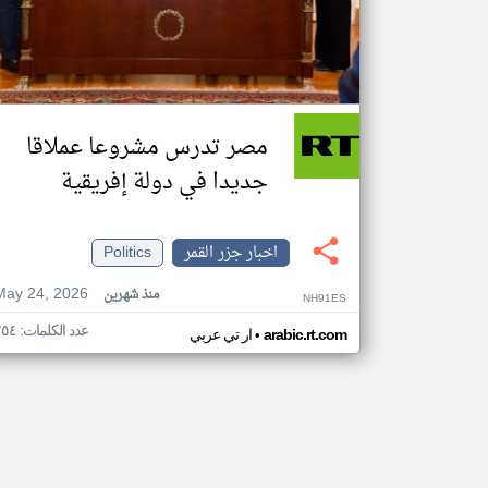
مصر تدرس مشروعا عملاقا
جديدا في دولة إفريقية
اخبار جزر القمر
Politics
May 24, 2026
منذ شهرين
NH91ES
عدد الكلمات: ٢٥٤
•
arabic.rt.com
ار تي عربي