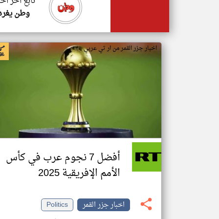
تابع اخر اخب
وطن يغرد
اخبار جزر القمر من ار تي عربي
أفضل 7 نجوم عرب في كأس
الأمم الإفريقية 2025
اخبار جزر القمر
Politics