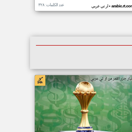
عدد الكلمات: ٣٢٨
•
arabic.rt.c
ار تي عربي
بار جزر القمر من ار تي عربي