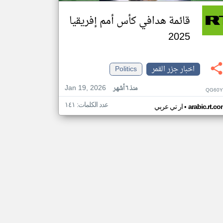
قائمة هدافي كأس أمم إفريقيا
2025
اخبار جزر القمر
Politics
Jan 19, 2026
منذ ٦ أشهر
QG60Y
عدد الكلمات: ١٤١
•
arabic.rt.c
ار تي عربي