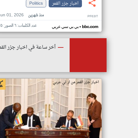
اخبار جزر القمر
Politics
Jun 01, 2026
منذ شهرين
PF63IT
عدد الكلمات: ٦ الصور: ٢٥
•
bbc.com
بي بي سي عربي
أخر ساعة في اخبار جزر القم
اخبار جزر القمر من ار تي عربي