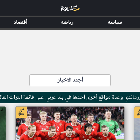
سياسة
رياضة
أقتصاد
أجدد الاخبار
ماندي وعدة مواقع أخرى أحدها في بلد عربي على قائمة التراث العال
اخبار جزر القمر من ار تي عربي
اخ