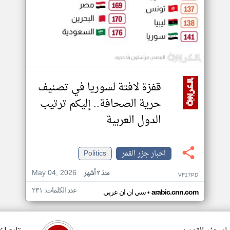
قفزة لافتة لسوريا في تصنيف
حرية الصحافة.. إليكم ترتيب
الدول العربية
اخبار جزر القمر
Politics
May 04, 2026
منذ ٣ أشهر
VF17PD
عدد الكلمات: ٢٣١
•
arabic.cnn.com
سي ان ان عربي