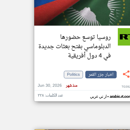
klyoum.com
تغيير الدولة
مصادر الأخبار من جزر القمر
روسيا توسع حضورها
اخبار جزر القمر على مدار الساعة
الدبلوماسي بفتح بعثات جديدة
أهم اخبار جزر القمر العاجلة والمباشرة
في 4 دول أفريقية
اخبار جزر القمر
Politics
Jun 30, 2026
منذ شهر
TG39
عدد الكلمات: ٢٢٨
•
arabic.rt.c
ار تي عربي