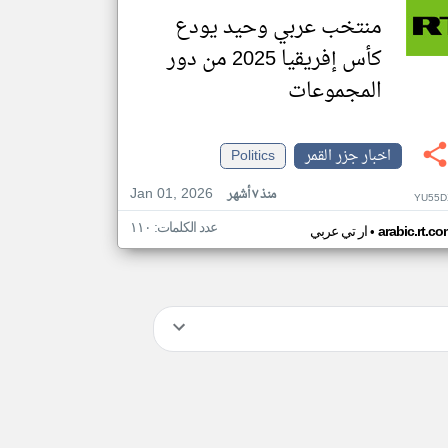
منتخب عربي وحيد يودع
كأس إفريقيا 2025 من دور
المجموعات
اخبار جزر القمر
Politics
Jan 01, 2026
منذ ٧ أشهر
YU55D
عدد الكلمات: ١١٠
•
arabic.rt.c
ار تي عربي