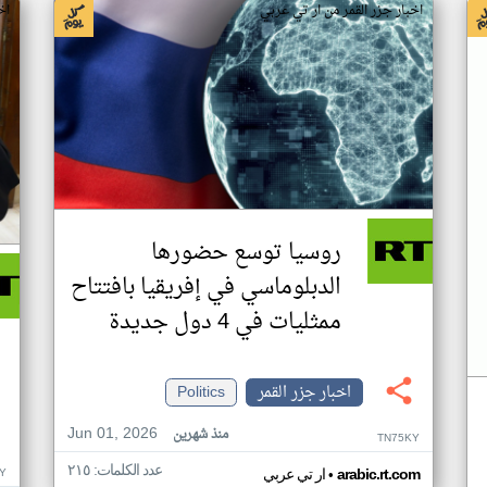
اخبار جزر القمر من ار تي عربي
اخ
روسيا توسع حضورها
الدبلوماسي في إفريقيا بافتتاح
ممثليات في 4 دول جديدة
اخبار جزر القمر
Politics
Jun 01, 2026
منذ شهرين
TN75KY
عدد الكلمات: ٢١٥
•
Y
arabic.rt.com
ار تي عربي