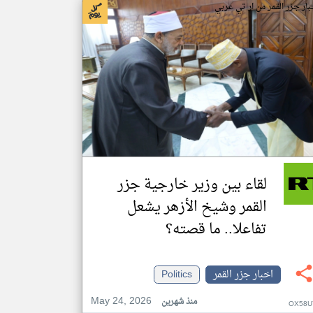
بار جزر القمر من ار تي عربي
لقاء بين وزير خارجية جزر
القمر وشيخ الأزهر يشعل
تفاعلا.. ما قصته؟
اخبار جزر القمر
Politics
May 24, 2026
منذ شهرين
OX58U