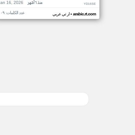
Jan 16, 2026
منذ ٦ أشهر
YD16SE
عدد الكلمات: ١٠٩
•
arabic.rt.com
ار تي عربي