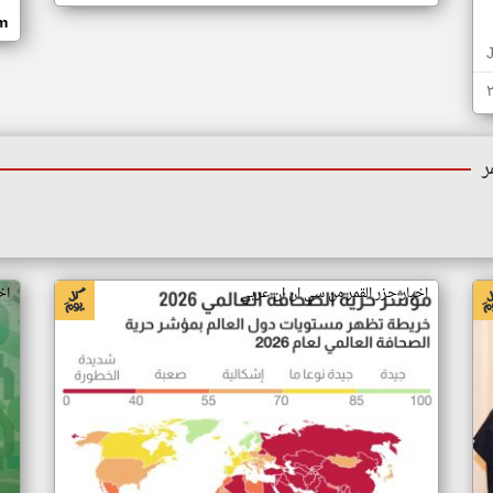
om
ر
اخبار جزر القمر من سي ان ان عربي
اخ