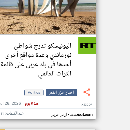
تعبر
المقالات
الموجوده
هنا عن
وجهة
اليونيسكو تدرج شواطئ
نظر
كاتبيها.
نورماندي وعدة مواقع أخرى
أحدها في بلد عربي على قائمة
التراث العالمي
اخبار جزر القمر
Politics
Jul 26, 2026
منذ ١١ يوم
XJ39DF
عدد الكلمات: ٤١٢
•
arabic.rt.com
ار تي عربي