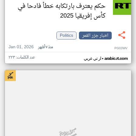
حكم يعترف بارتكابه خطأ فادحا في
كأس إفريقيا 2025
اخبار جزر القمر
Politics
Jan 01, 2026
منذ ٧ أشهر
PG03WV
عدد الكلمات: ٢٢٣
•
arabic.rt.com
ار تي عربي