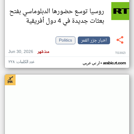
روسيا توسع حضورها الدبلوماسي بفتح
بعثات جديدة في 4 دول أفريقية
اخبار جزر القمر
Politics
Jun 30, 2026
منذ شهر
TG39ZI
عدد الكلمات: ٢٢٨
•
arabic.rt.com
ار تي عربي