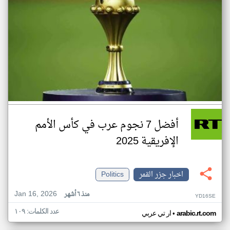
أفضل 7 نجوم عرب في كأس الأمم
الإفريقية 2025
اخبار جزر القمر
Politics
Jan 16, 2026
منذ ٦ أشهر
YD16SE
عدد الكلمات: ١٠٩
•
arabic.rt.com
ار تي عربي