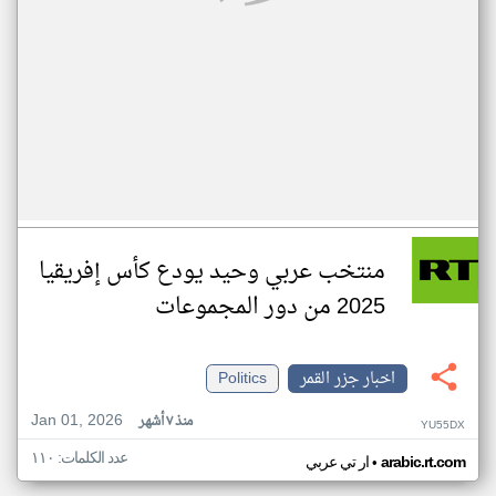
منتخب عربي وحيد يودع كأس إفريقيا
2025 من دور المجموعات
اخبار جزر القمر
Politics
Jan 01, 2026
منذ ٧ أشهر
YU55DX
عدد الكلمات: ١١٠
•
arabic.rt.com
ار تي عربي