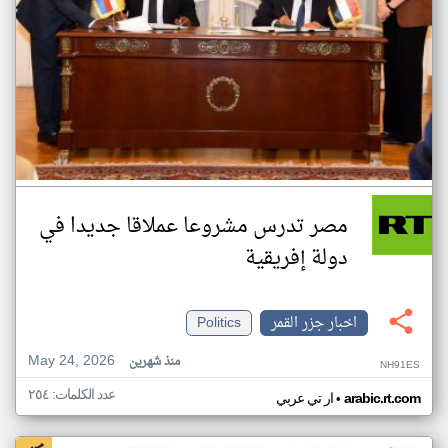
مصر تدرس مشروعا عملاقا جديدا في
دولة إفريقية
اخبار جزر القمر
Politics
May 24, 2026
منذ شهرين
NH91ES
عدد الكلمات: ٢٥٤
•
arabic.rt.com
ار تي عربي