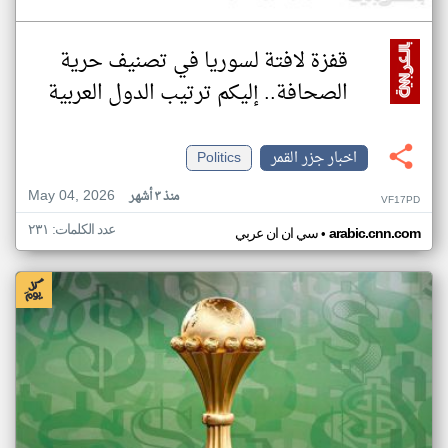
قفزة لافتة لسوريا في تصنيف حرية
الصحافة.. إليكم ترتيب الدول العربية
اخبار جزر القمر
Politics
May 04, 2026
منذ ٣ أشهر
VF17PD
عدد الكلمات: ٢٣١
•
arabic.cnn.com
سي ان ان عربي