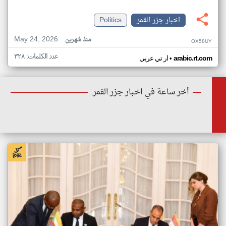
اخبار جزر القمر
Politics
May 24, 2026
منذ شهرين
OX58UY
عدد الكلمات: ٣٢٨
•
arabic.rt.com
ار تي عربي
أخر ساعة في اخبار جزر القمر