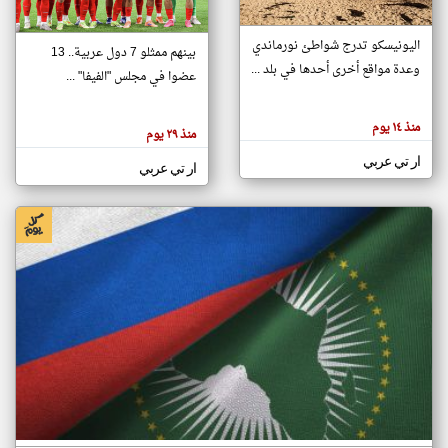
اليونيسكو تدرج شواطئ نورماندي
بينهم ممثلو 7 دول عربية.. 13
klyoum.com
وعدة مواقع أخرى أحدها في بلد ...
تغيير الدولة
عضوا في مجلس "الفيفا" ...
تعبر
مصادر الأخبار من جزر القمر
المقالات
الموجوده
اخبار جزر القمر على مدار الساعة
منذ ١٤ يوم
هنا عن
منذ ٢٩ يوم
وجهة
نظر
أهم اخبار جزر القمر العاجلة والمباشرة
ار تي عربي
كاتبيها.
ار تي عربي