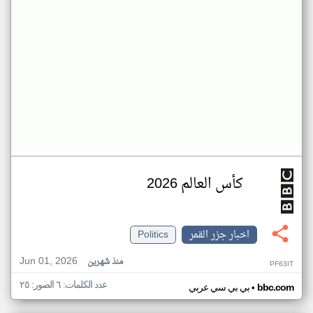
كأس العالم 2026
اخبار جزر القمر
Politics
Jun 01, 2026
منذ شهرين
PF63IT
عدد الكلمات: ٦ الصور: ٢٥
•
bbc.com
بي بي سي عربي