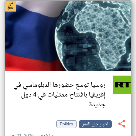
روسيا توسع حضورها الدبلوماسي في
إفريقيا بافتتاح ممثليات في 4 دول
جديدة
اخبار جزر القمر
Politics
Jun 01, 2026