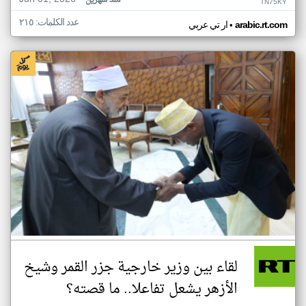
منذ شهرين
TN75KY
عدد الكلمات: ٢١٥
•
arabic.rt.com
ار تي عربي
لقاء بين وزير خارجية جزر القمر وشيخ
الأزهر يشعل تفاعلا.. ما قصته؟