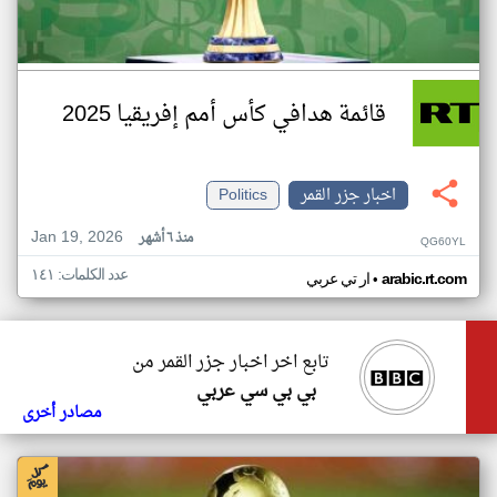
قائمة هدافي كأس أمم إفريقيا 2025
اخبار جزر القمر
Politics
Jan 19, 2026
منذ ٦ أشهر
QG60YL
عدد الكلمات: ١٤١
•
arabic.rt.com
ار تي عربي
تابع اخر اخبار جزر القمر من
بي بي سي عربي
مصادر أخرى