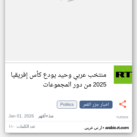
منتخب عربي وحيد يودع كأس إفريقيا
2025 من دور المجموعات
اخبار جزر القمر
Politics
Jan 01, 2026
منذ ٧ أشهر
YU55DX
عدد الكلمات: ١١٠
•
arabic.rt.com
ار تي عربي