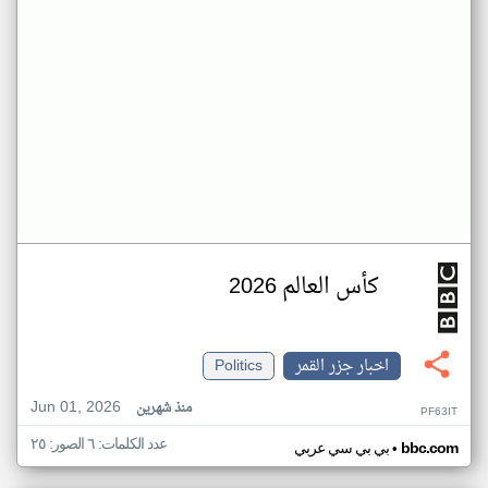
كأس العالم 2026
اخبار جزر القمر
Politics
Jun 01, 2026
منذ شهرين
PF63IT
عدد الكلمات: ٦ الصور: ٢٥
•
bbc.com
بي بي سي عربي