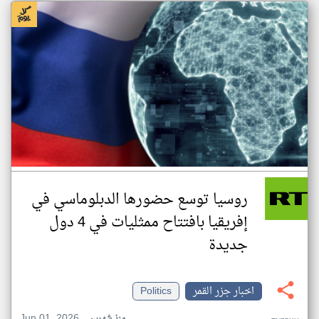
روسيا توسع حضورها الدبلوماسي في
إفريقيا بافتتاح ممثليات في 4 دول
جديدة
اخبار جزر القمر
Politics
Jun 01, 2026