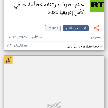
حكم يعترف بارتكابه خطأ فادحا في
كأس إفريقيا 2025
اخبار جزر القمر
Politics
Jan 01, 2026
منذ ٧ أشهر
PG03WV
عدد الكلمات: ٢٢٣
•
arabic.rt.com
ار تي عربي