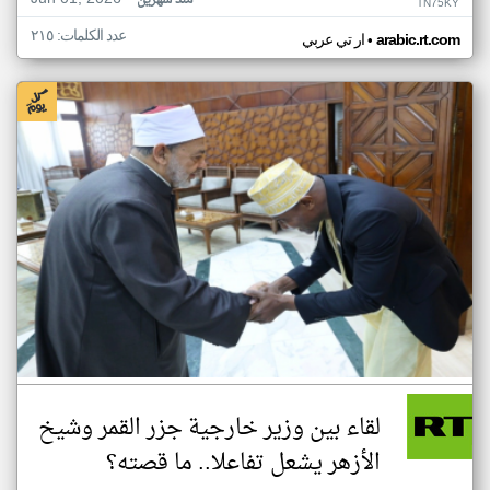
منذ شهرين
TN75KY
عدد الكلمات: ٢١٥
•
arabic.rt.com
ار تي عربي
لقاء بين وزير خارجية جزر القمر وشيخ
الأزهر يشعل تفاعلا.. ما قصته؟