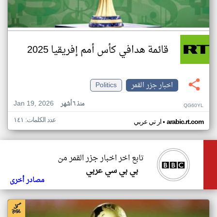
قائمة هدافي كأس أمم إفريقيا 2025
اخبار جزر القمر
Politics
Jan 19, 2026
منذ ٦ أشهر
QG60YL
عدد الكلمات: ١٤١
•
arabic.rt.com
ار تي عربي
تابع اخر اخبار جزر القمر من
بي بي سي عربي
مصادر أخرى