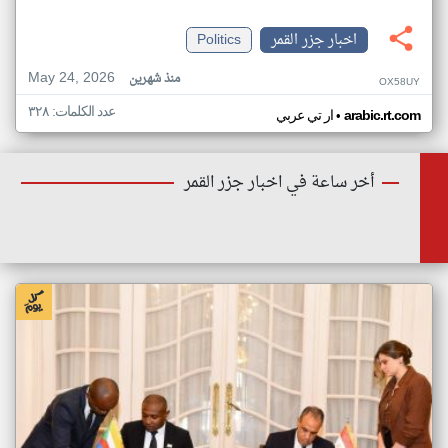
اخبار جزر القمر
Politics
May 24, 2026
منذ شهرين
OX58UY
عدد الكلمات: ٣٢٨
•
arabic.rt.com
ار تي عربي
أخر ساعة في اخبار جزر القمر