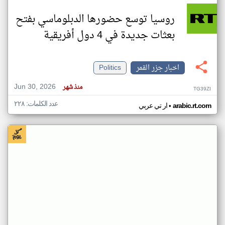
روسيا توسع حضورها الدبلوماسي بفتح
بعثات جديدة في 4 دول أفريقية
اخبار جزر القمر
Politics
Jun 30, 2026
منذ شهر
TG39ZI
عدد الكلمات: ٢٢٨
•
arabic.rt.com
ار تي عربي