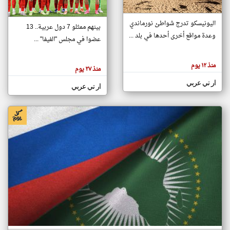
اليونيسكو تدرج شواطئ نورماندي
بينهم ممثلو 7 دول عربية.. 13
klyoum.com
وعدة مواقع أخرى أحدها في بلد ...
تغيير الدولة
عضوا في مجلس "الفيفا" ...
تعبر
مصادر الأخبار من جزر القمر
المقالات
الموجوده
اخبار جزر القمر على مدار الساعة
منذ ١٢ يوم
هنا عن
منذ ٢٧ يوم
وجهة
نظر
أهم اخبار جزر القمر العاجلة والمباشرة
ار تي عربي
كاتبيها.
ار تي عربي