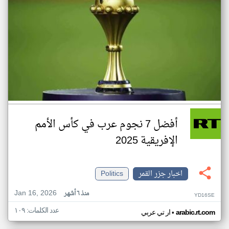
أفضل 7 نجوم عرب في كأس الأمم
الإفريقية 2025
اخبار جزر القمر
Politics
Jan 16, 2026
منذ ٦ أشهر
YD16SE
عدد الكلمات: ١٠٩
•
arabic.rt.com
ار تي عربي