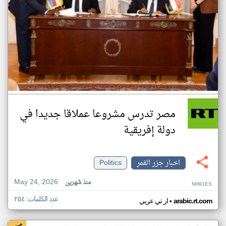
مصر تدرس مشروعا عملاقا جديدا في
دولة إفريقية
اخبار جزر القمر
Politics
May 24, 2026
منذ شهرين
NH91ES
عدد الكلمات: ٢٥٤
•
arabic.rt.com
ار تي عربي