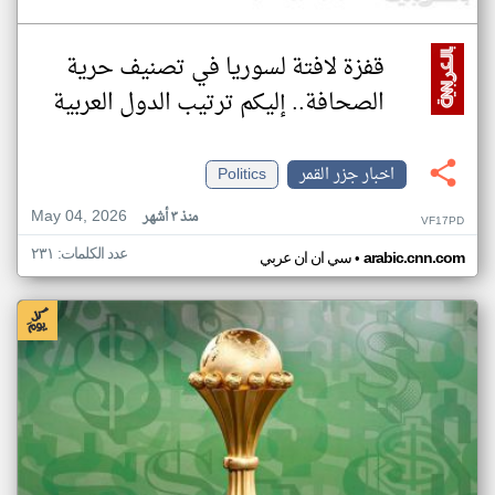
قفزة لافتة لسوريا في تصنيف حرية
الصحافة.. إليكم ترتيب الدول العربية
اخبار جزر القمر
Politics
May 04, 2026
منذ ٣ أشهر
VF17PD
عدد الكلمات: ٢٣١
•
arabic.cnn.com
سي ان ان عربي