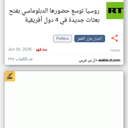
روسيا توسع حضورها الدبلوماسي بفتح
بعثات جديدة في 4 دول أفريقية
اخبار جزر القمر
Politics
Jun 30, 2026
منذ شهر
TG39ZI
عدد الكلمات: ٢٢٨
•
arabic.rt.com
ار تي عربي