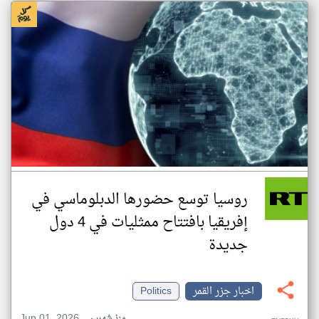
روسيا توسع حضورها الدبلوماسي في
إفريقيا بافتتاح ممثليات في 4 دول
جديدة
اخبار جزر القمر
Politics
Jun 01, 2026