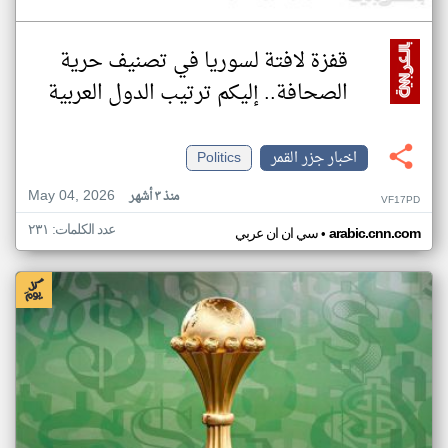
قفزة لافتة لسوريا في تصنيف حرية
الصحافة.. إليكم ترتيب الدول العربية
اخبار جزر القمر
Politics
May 04, 2026
منذ ٣ أشهر
VF17PD
عدد الكلمات: ٢٣١
•
arabic.cnn.com
سي ان ان عربي