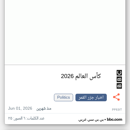
كأس العالم 2026
اخبار جزر القمر
Politics
Jun 01, 2026
منذ شهرين
PF63IT
عدد الكلمات: ٦ الصور: ٢٥
•
bbc.com
بي بي سي عربي