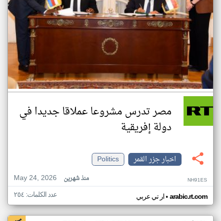
مصر تدرس مشروعا عملاقا جديدا في
دولة إفريقية
اخبار جزر القمر
Politics
May 24, 2026
منذ شهرين
NH91ES
عدد الكلمات: ٢٥٤
•
arabic.rt.com
ار تي عربي