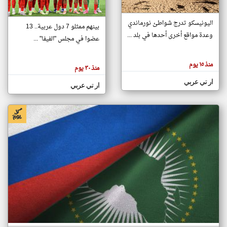
اليونيسكو تدرج شواطئ نورماندي
بينهم ممثلو 7 دول عربية.. 13
klyoum.com
وعدة مواقع أخرى أحدها في بلد ...
تغيير الدولة
عضوا في مجلس "الفيفا" ...
تعبر
مصادر الأخبار من جزر القمر
المقالات
الموجوده
اخبار جزر القمر على مدار الساعة
منذ ١٥ يوم
هنا عن
منذ ٣٠ يوم
وجهة
نظر
أهم اخبار جزر القمر العاجلة والمباشرة
ار تي عربي
كاتبيها.
ار تي عربي