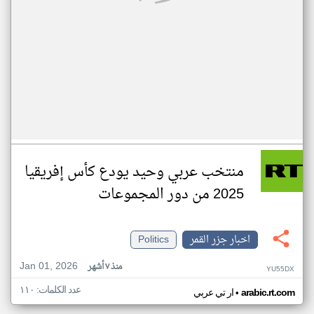
منتخب عربي وحيد يودع كأس إفريقيا
2025 من دور المجموعات
اخبار جزر القمر
Politics
Jan 01, 2026
منذ ٧ أشهر
YU55DX
عدد الكلمات: ١١٠
•
arabic.rt.com
ار تي عربي