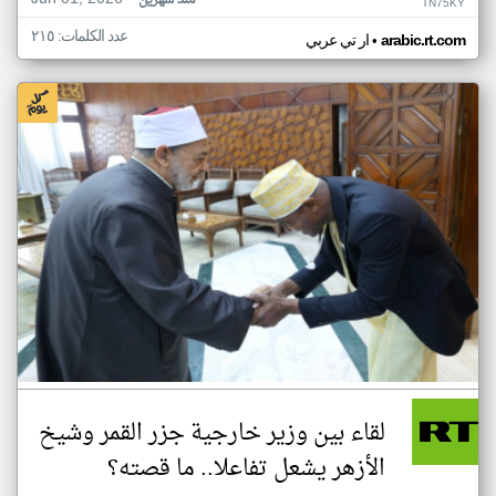
منذ شهرين
TN75KY
عدد الكلمات: ٢١٥
•
arabic.rt.com
ار تي عربي
لقاء بين وزير خارجية جزر القمر وشيخ
الأزهر يشعل تفاعلا.. ما قصته؟