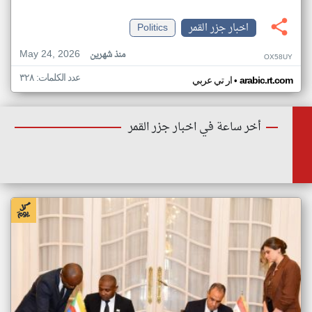
اخبار جزر القمر
Politics
May 24, 2026
منذ شهرين
OX58UY
عدد الكلمات: ٣٢٨
•
arabic.rt.com
ار تي عربي
أخر ساعة في اخبار جزر القمر