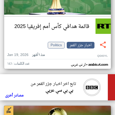
قائمة هدافي كأس أمم إفريقيا 2025
اخبار جزر القمر
Politics
Jan 19, 2026
منذ ٦ أشهر
QG60YL
عدد الكلمات: ١٤١
•
arabic.rt.com
ار تي عربي
تابع اخر اخبار جزر القمر من
بي بي سي عربي
مصادر أخرى