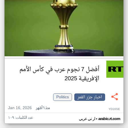
أفضل 7 نجوم عرب في كأس الأمم
الإفريقية 2025
اخبار جزر القمر
Politics
Jan 16, 2026
منذ ٦ أشهر
YD16SE
عدد الكلمات: ١٠٩
•
arabic.rt.com
ار تي عربي