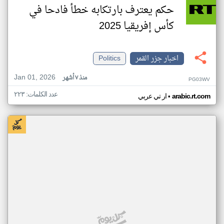
حكم يعترف بارتكابه خطأ فادحا في
كأس إفريقيا 2025
اخبار جزر القمر
Politics
Jan 01, 2026
منذ ٧ أشهر
PG03WV
عدد الكلمات: ٢٢٣
•
arabic.rt.com
ار تي عربي