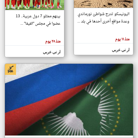
اليونيسكو تدرج شواطئ نورماندي
بينهم ممثلو 7 دول عربية.. 13
klyoum.com
وعدة مواقع أخرى أحدها في بلد ...
تغيير الدولة
عضوا في مجلس "الفيفا" ...
تعبر
مصادر الأخبار من جزر القمر
المقالات
الموجوده
اخبار جزر القمر على مدار الساعة
منذ ١١ يوم
هنا عن
منذ ٢٥ يوم
وجهة
نظر
أهم اخبار جزر القمر العاجلة والمباشرة
ار تي عربي
كاتبيها.
ار تي عربي