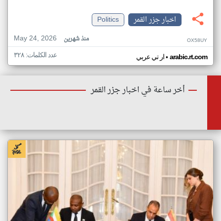
اخبار جزر القمر
Politics
May 24, 2026
منذ شهرين
OX58UY
عدد الكلمات: ٣٢٨
•
arabic.rt.com
ار تي عربي
أخر ساعة في اخبار جزر القمر