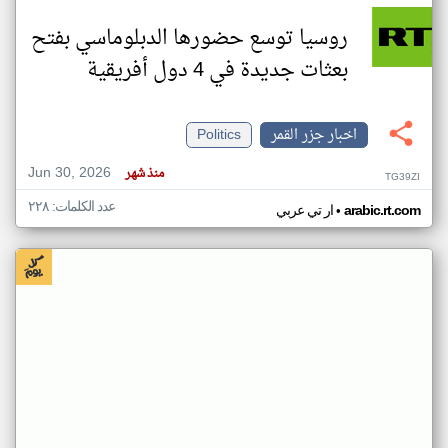
روسيا توسع حضورها الدبلوماسي بفتح
بعثات جديدة في 4 دول أفريقية
اخبار جزر القمر
Politics
Jun 30, 2026
منذ شهر
TG39ZI
عدد الكلمات: ٢٢٨
•
arabic.rt.com
ار تي عربي