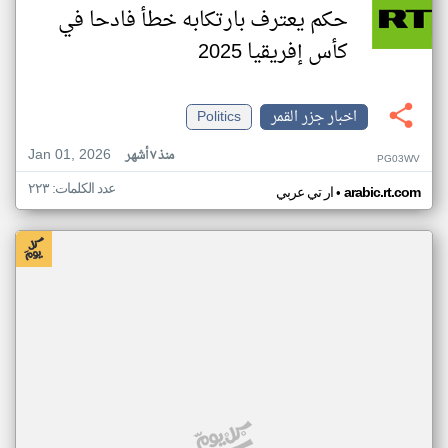
حكم يعترف بارتكابه خطأ فادحا في
كأس إفريقيا 2025
اخبار جزر القمر
Politics
Jan 01, 2026
منذ ٧ أشهر
PG03WV
عدد الكلمات: ٢٢٣
•
arabic.rt.com
ار تي عربي