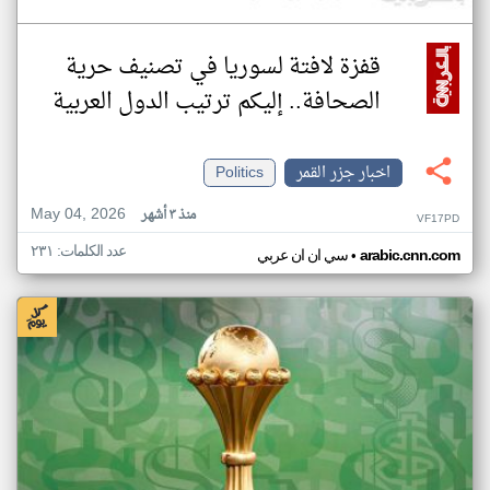
قفزة لافتة لسوريا في تصنيف حرية
الصحافة.. إليكم ترتيب الدول العربية
اخبار جزر القمر
Politics
May 04, 2026
منذ ٣ أشهر
VF17PD
عدد الكلمات: ٢٣١
•
arabic.cnn.com
سي ان ان عربي