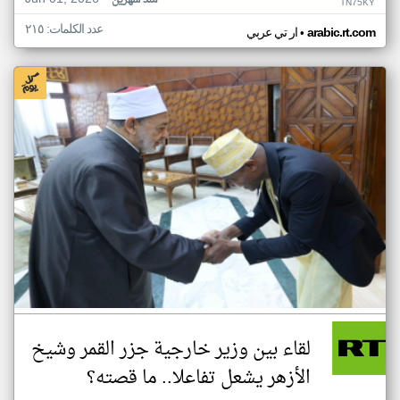
منذ شهرين
TN75KY
عدد الكلمات: ٢١٥
•
arabic.rt.com
ار تي عربي
لقاء بين وزير خارجية جزر القمر وشيخ
الأزهر يشعل تفاعلا.. ما قصته؟