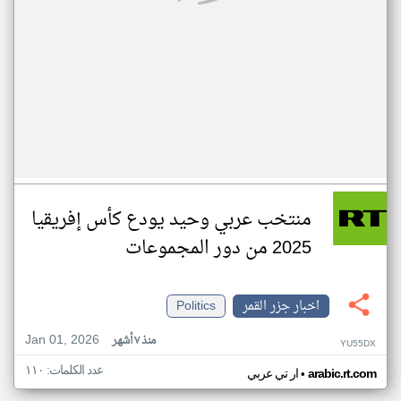
منتخب عربي وحيد يودع كأس إفريقيا
2025 من دور المجموعات
اخبار جزر القمر
Politics
Jan 01, 2026
منذ ٧ أشهر
YU55DX
عدد الكلمات: ١١٠
•
arabic.rt.com
ار تي عربي