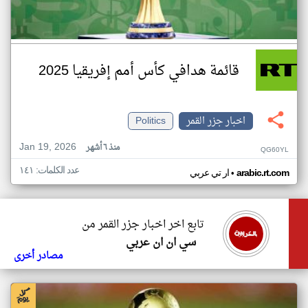
قائمة هدافي كأس أمم إفريقيا 2025
اخبار جزر القمر
Politics
Jan 19, 2026
منذ ٦ أشهر
QG60YL
عدد الكلمات: ١٤١
•
arabic.rt.com
ار تي عربي
تابع اخر اخبار جزر القمر من
سي ان ان عربي
مصادر أخرى