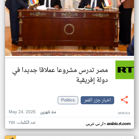
مصر تدرس مشروعا عملاقا جديدا في
دولة إفريقية
اخبار جزر القمر
Politics
May 24, 2026
منذ شهرين
NH91ES
عدد الكلمات: ٢٥٤
•
arabic.rt.com
ار تي عربي