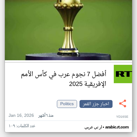
أفضل 7 نجوم عرب في كأس الأمم
الإفريقية 2025
اخبار جزر القمر
Politics
Jan 16, 2026
منذ ٦ أشهر
YD16SE
عدد الكلمات: ١٠٩
•
arabic.rt.com
ار تي عربي