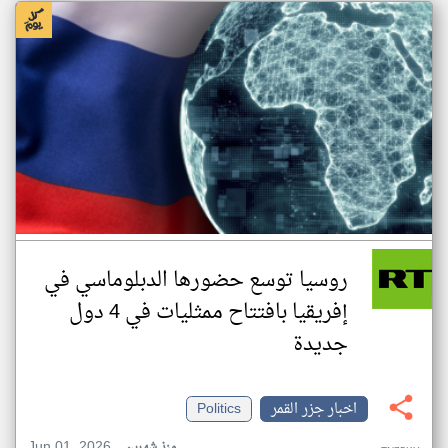
روسيا توسع حضورها الدبلوماسي في
إفريقيا بافتتاح ممثليات في 4 دول
جديدة
اخبار جزر القمر
Politics
Jun 01, 2026