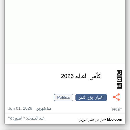
كأس العالم 2026
اخبار جزر القمر
Politics
Jun 01, 2026
منذ شهرين
PF63IT
عدد الكلمات: ٦ الصور: ٢٥
•
bbc.com
بي بي سي عربي