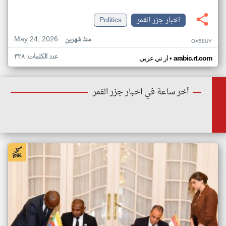
اخبار جزر القمر
Politics
May 24, 2026
منذ شهرين
OX58UY
عدد الكلمات: ٣٢٨
•
arabic.rt.com
ار تي عربي
أخر ساعة في اخبار جزر القمر