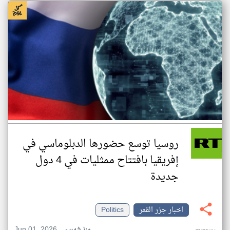
روسيا توسع حضورها الدبلوماسي في
إفريقيا بافتتاح ممثليات في 4 دول
جديدة
اخبار جزر القمر
Politics
Jun 01, 2026