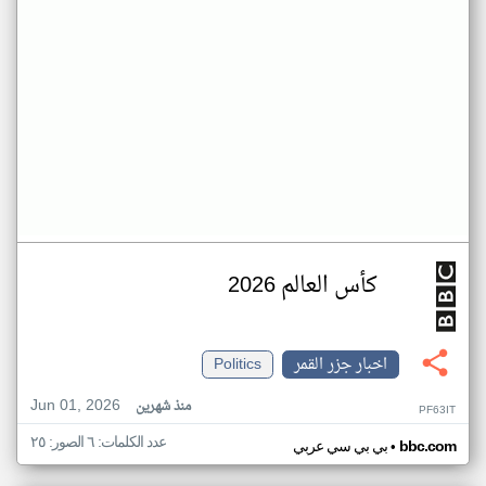
كأس العالم 2026
اخبار جزر القمر
Politics
Jun 01, 2026
منذ شهرين
PF63IT
عدد الكلمات: ٦ الصور: ٢٥
•
bbc.com
بي بي سي عربي