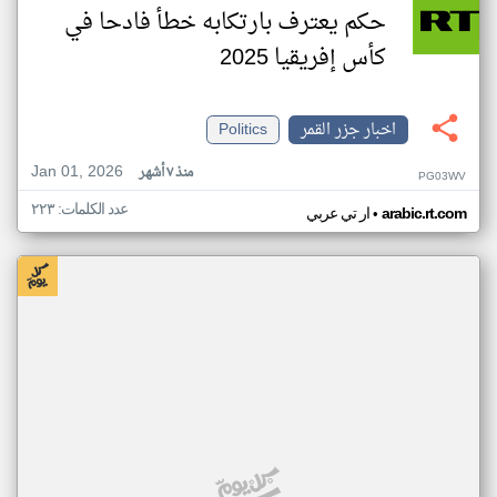
حكم يعترف بارتكابه خطأ فادحا في
كأس إفريقيا 2025
اخبار جزر القمر
Politics
Jan 01, 2026
منذ ٧ أشهر
PG03WV
عدد الكلمات: ٢٢٣
•
arabic.rt.com
ار تي عربي