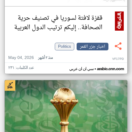
قفزة لافتة لسوريا في تصنيف حرية
الصحافة.. إليكم ترتيب الدول العربية
اخبار جزر القمر
Politics
May 04, 2026
منذ ٣ أشهر
VF17PD
عدد الكلمات: ٢٣١
•
arabic.cnn.com
سي ان ان عربي