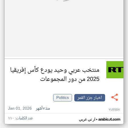
منتخب عربي وحيد يودع كأس إفريقيا
2025 من دور المجموعات
اخبار جزر القمر
Politics
Jan 01, 2026
منذ ٧ أشهر
YU55DX
عدد الكلمات: ١١٠
•
arabic.rt.com
ار تي عربي