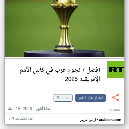
أفضل 7 نجوم عرب في كأس الأمم
الإفريقية 2025
اخبار جزر القمر
Politics
Jan 16, 2026
منذ ٦ أشهر
YD16SE
عدد الكلمات: ١٠٩
•
arabic.rt.com
ار تي عربي