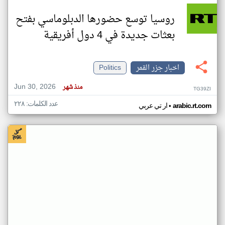
روسيا توسع حضورها الدبلوماسي بفتح
بعثات جديدة في 4 دول أفريقية
اخبار جزر القمر
Politics
Jun 30, 2026
منذ شهر
TG39ZI
عدد الكلمات: ٢٢٨
•
arabic.rt.com
ار تي عربي