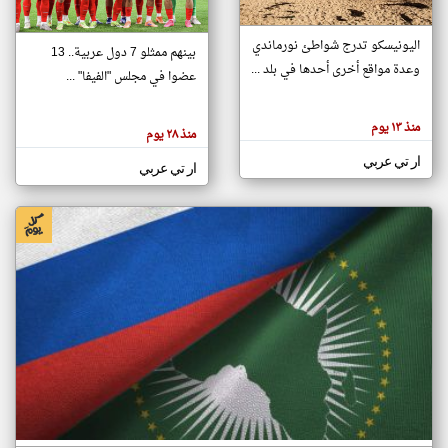
اليونيسكو تدرج شواطئ نورماندي
بينهم ممثلو 7 دول عربية.. 13
klyoum.com
وعدة مواقع أخرى أحدها في بلد ...
تغيير الدولة
عضوا في مجلس "الفيفا" ...
تعبر
مصادر الأخبار من جزر القمر
المقالات
الموجوده
اخبار جزر القمر على مدار الساعة
منذ ١٣ يوم
هنا عن
منذ ٢٨ يوم
وجهة
نظر
أهم اخبار جزر القمر العاجلة والمباشرة
ار تي عربي
كاتبيها.
ار تي عربي