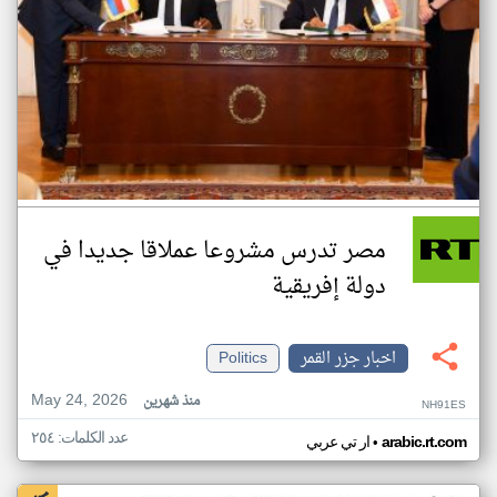
مصر تدرس مشروعا عملاقا جديدا في
دولة إفريقية
اخبار جزر القمر
Politics
May 24, 2026
منذ شهرين
NH91ES
عدد الكلمات: ٢٥٤
•
arabic.rt.com
ار تي عربي