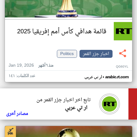
قائمة هدافي كأس أمم إفريقيا 2025
اخبار جزر القمر
Politics
Jan 19, 2026
منذ ٦ أشهر
QG60YL
عدد الكلمات: ١٤١
•
arabic.rt.com
ار تي عربي
تابع اخر اخبار جزر القمر من
ار تي عربي
مصادر أخرى