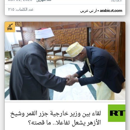
منذ شهرين
TN75KY
عدد الكلمات: ٢١٥
•
arabic.rt.com
ار تي عربي
لقاء بين وزير خارجية جزر القمر وشيخ
الأزهر يشعل تفاعلا.. ما قصته؟