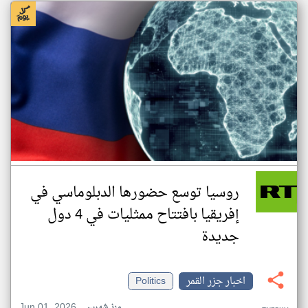
روسيا توسع حضورها الدبلوماسي في
إفريقيا بافتتاح ممثليات في 4 دول
جديدة
اخبار جزر القمر
Politics
Jun 01, 2026