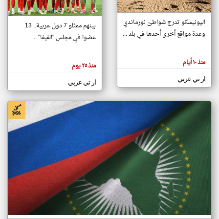
اليونيسكو تدرج شواطئ نورماندي
بينهم ممثلو 7 دول عربية.. 13
klyoum.com
وعدة مواقع أخرى أحدها في بلد ...
تغيير الدولة
عضوا في مجلس "الفيفا" ...
تعبر
مصادر الأخبار من جزر القمر
المقالات
الموجوده
اخبار جزر القمر على مدار الساعة
منذ ١٠ أيام
هنا عن
منذ ٢٥ يوم
وجهة
نظر
أهم اخبار جزر القمر العاجلة والمباشرة
ار تي عربي
كاتبيها.
ار تي عربي