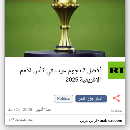
أفضل 7 نجوم عرب في كأس الأمم
الإفريقية 2025
اخبار جزر القمر
Politics
Jan 16, 2026
منذ ٦ أشهر
YD16SE
عدد الكلمات: ١٠٩
•
arabic.rt.com
ار تي عربي