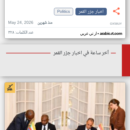
اخبار جزر القمر
Politics
May 24, 2026
منذ شهرين
OX58UY
عدد الكلمات: ٣٢٨
•
arabic.rt.com
ار تي عربي
أخر ساعة في اخبار جزر القمر