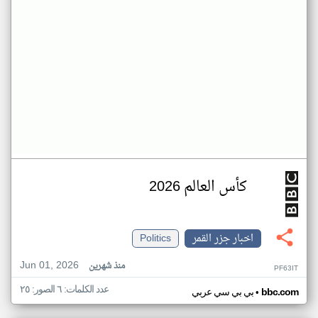
كأس العالم 2026
اخبار جزر القمر
Politics
Jun 01, 2026
منذ شهرين
PF63IT
عدد الكلمات: ٦ الصور: ٢٥
•
bbc.com
بي بي سي عربي