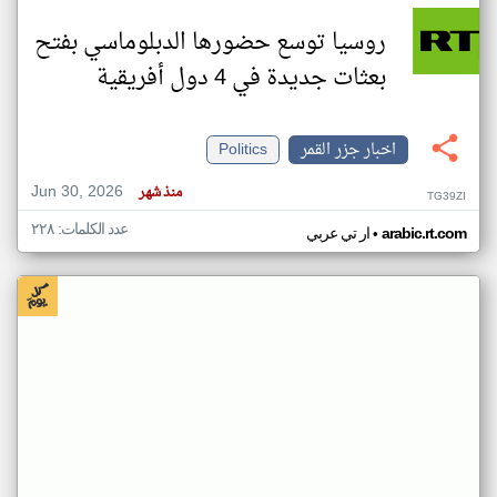
روسيا توسع حضورها الدبلوماسي بفتح
بعثات جديدة في 4 دول أفريقية
اخبار جزر القمر
Politics
Jun 30, 2026
منذ شهر
TG39ZI
عدد الكلمات: ٢٢٨
•
arabic.rt.com
ار تي عربي