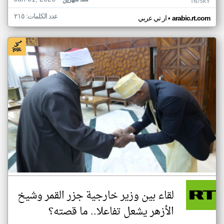
منذ شهرين
TN75KY
عدد الكلمات: ٢١٥
•
arabic.rt.com
ار تي عربي
لقاء بين وزير خارجية جزر القمر وشيخ
الأزهر يشعل تفاعلا.. ما قصته؟