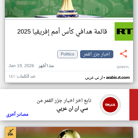
قائمة هدافي كأس أمم إفريقيا 2025
اخبار جزر القمر
Politics
Jan 19, 2026
منذ ٦ أشهر
QG60YL
عدد الكلمات: ١٤١
•
arabic.rt.com
ار تي عربي
تابع اخر اخبار جزر القمر من
سي ان ان عربي
مصادر أخرى