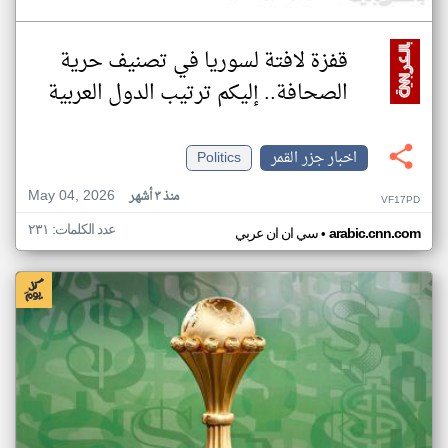
قفزة لافتة لسوريا في تصنيف حرية
الصحافة.. إليكم ترتيب الدول العربية
اخبار جزر القمر
Politics
May 04, 2026
منذ ٣ أشهر
VF17PD
عدد الكلمات: ٢٣١
•
arabic.cnn.com
سي ان ان عربي