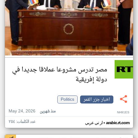
مصر تدرس مشروعا عملاقا جديدا في
دولة إفريقية
اخبار جزر القمر
Politics
May 24, 2026
منذ شهرين
NH91ES
عدد الكلمات: ٢٥٤
•
arabic.rt.com
ار تي عربي