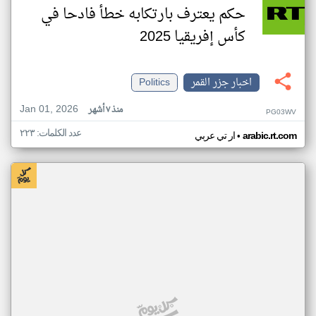
حكم يعترف بارتكابه خطأ فادحا في
كأس إفريقيا 2025
اخبار جزر القمر
Politics
Jan 01, 2026
منذ ٧ أشهر
PG03WV
عدد الكلمات: ٢٢٣
•
arabic.rt.com
ار تي عربي