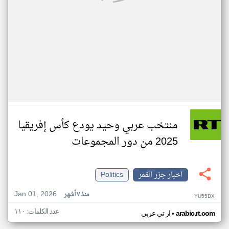
منتخب عربي وحيد يودع كأس إفريقيا
2025 من دور المجموعات
اخبار جزر القمر
Politics
Jan 01, 2026
منذ ٧ أشهر
YU55DX
عدد الكلمات: ١١٠
•
arabic.rt.com
ار تي عربي