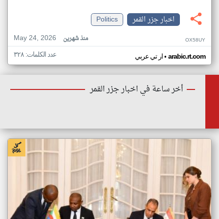
اخبار جزر القمر
Politics
May 24, 2026
منذ شهرين
OX58UY
عدد الكلمات: ٣٢٨
•
arabic.rt.com
ار تي عربي
أخر ساعة في اخبار جزر القمر