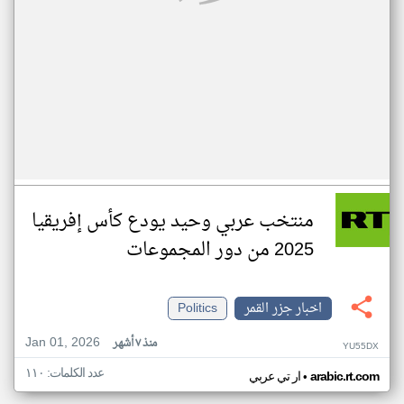
منتخب عربي وحيد يودع كأس إفريقيا
2025 من دور المجموعات
اخبار جزر القمر
Politics
Jan 01, 2026
منذ ٧ أشهر
YU55DX
عدد الكلمات: ١١٠
•
arabic.rt.com
ار تي عربي