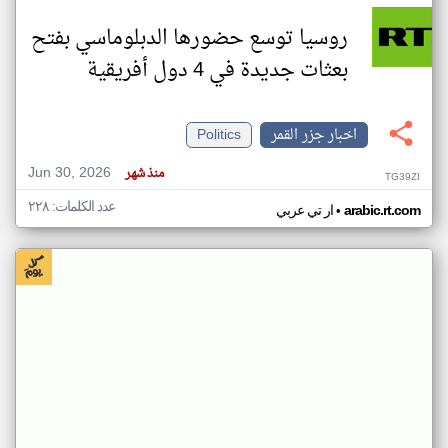
روسيا توسع حضورها الدبلوماسي بفتح
بعثات جديدة في 4 دول أفريقية
اخبار جزر القمر
Politics
Jun 30, 2026
منذ شهر
TG39ZI
عدد الكلمات: ٢٢٨
•
arabic.rt.com
ار تي عربي