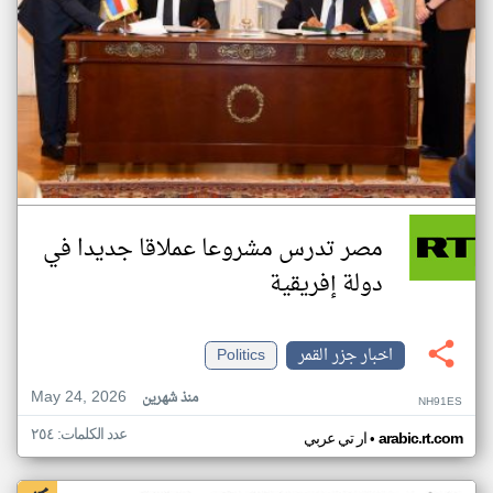
مصر تدرس مشروعا عملاقا جديدا في
دولة إفريقية
اخبار جزر القمر
Politics
May 24, 2026
منذ شهرين
NH91ES
عدد الكلمات: ٢٥٤
•
arabic.rt.com
ار تي عربي