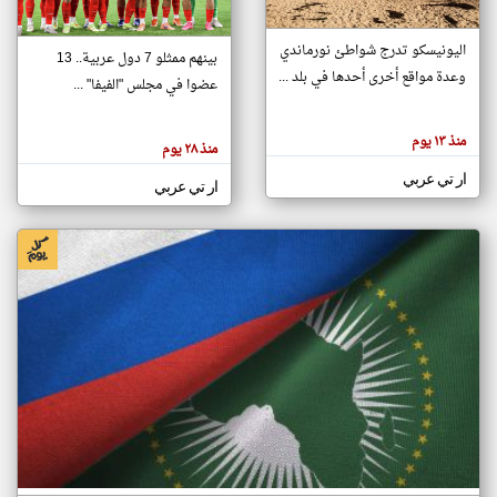
اليونيسكو تدرج شواطئ نورماندي
بينهم ممثلو 7 دول عربية.. 13
klyoum.com
وعدة مواقع أخرى أحدها في بلد ...
تغيير الدولة
عضوا في مجلس "الفيفا" ...
تعبر
مصادر الأخبار من جزر القمر
المقالات
الموجوده
اخبار جزر القمر على مدار الساعة
منذ ١٣ يوم
هنا عن
منذ ٢٨ يوم
وجهة
نظر
أهم اخبار جزر القمر العاجلة والمباشرة
ار تي عربي
كاتبيها.
ار تي عربي