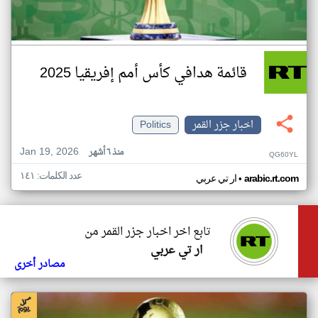
قائمة هدافي كأس أمم إفريقيا 2025
اخبار جزر القمر
Politics
Jan 19, 2026
منذ ٦ أشهر
QG60YL
عدد الكلمات: ١٤١
•
arabic.rt.com
ار تي عربي
تابع اخر اخبار جزر القمر من
ار تي عربي
مصادر أخرى