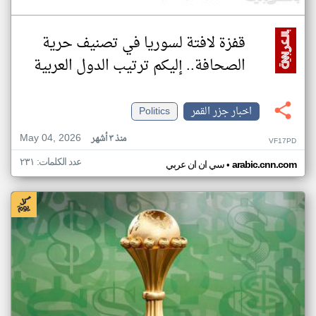
قفزة لافتة لسوريا في تصنيف حرية
الصحافة.. إليكم ترتيب الدول العربية
اخبار جزر القمر
Politics
May 04, 2026
منذ ٣ أشهر
VF17PD
عدد الكلمات: ٢٣١
•
arabic.cnn.com
سي ان ان عربي