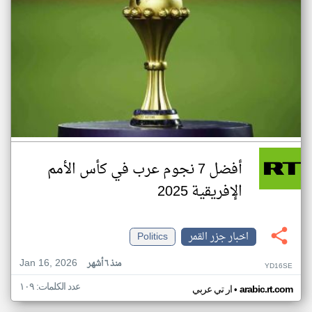
أفضل 7 نجوم عرب في كأس الأمم
الإفريقية 2025
اخبار جزر القمر
Politics
Jan 16, 2026
منذ ٦ أشهر
YD16SE
عدد الكلمات: ١٠٩
•
arabic.rt.com
ار تي عربي