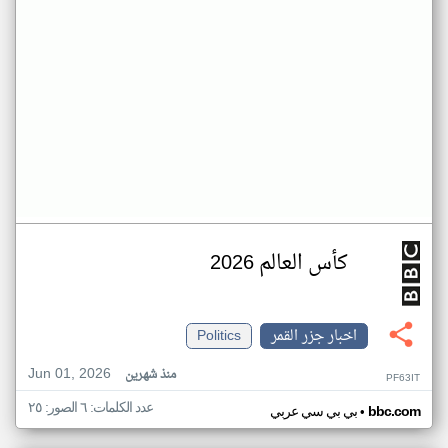
كأس العالم 2026
اخبار جزر القمر
Politics
Jun 01, 2026
منذ شهرين
PF63IT
عدد الكلمات: ٦ الصور: ٢٥
•
bbc.com
بي بي سي عربي