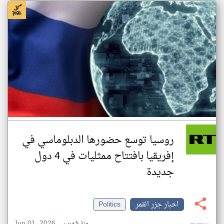
روسيا توسع حضورها الدبلوماسي في
إفريقيا بافتتاح ممثليات في 4 دول
جديدة
اخبار جزر القمر
Politics
Jun 01, 2026