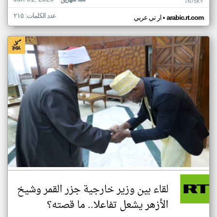
منذ شهرين
TN75KY
عدد الكلمات: ٢١٥
•
arabic.rt.com
ار تي عربي
لقاء بين وزير خارجية جزر القمر وشيخ
الأزهر يشعل تفاعلا.. ما قصته؟