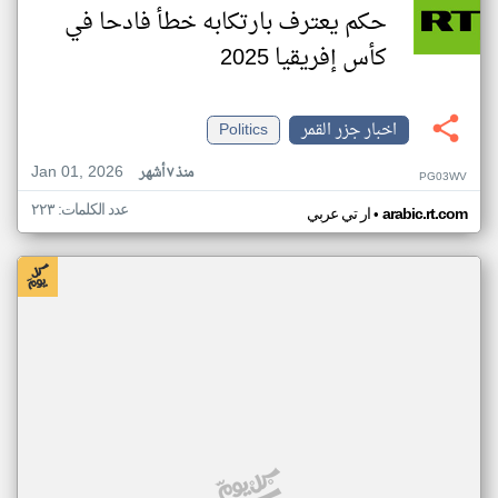
حكم يعترف بارتكابه خطأ فادحا في
كأس إفريقيا 2025
اخبار جزر القمر
Politics
Jan 01, 2026
منذ ٧ أشهر
PG03WV
عدد الكلمات: ٢٢٣
•
arabic.rt.com
ار تي عربي