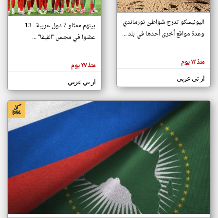
اليونيسكو تدرج شواطئ نورماندي
بينهم ممثلو 7 دول عربية.. 13
klyoum.com
وعدة مواقع أخرى أحدها في بلد ...
تغيير الدولة
عضوا في مجلس "الفيفا" ...
تعبر
مصادر الأخبار من جزر القمر
المقالات
الموجوده
اخبار جزر القمر على مدار الساعة
منذ ١٢ يوم
هنا عن
منذ ٢٧ يوم
وجهة
نظر
أهم اخبار جزر القمر العاجلة والمباشرة
ار تي عربي
كاتبيها.
ار تي عربي