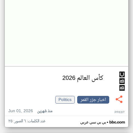
كأس العالم 2026
اخبار جزر القمر
Politics
Jun 01, 2026
منذ شهرين
PF63IT
عدد الكلمات: ٦ الصور: ٢٥
•
bbc.com
بي بي سي عربي