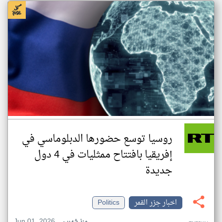
روسيا توسع حضورها الدبلوماسي في
إفريقيا بافتتاح ممثليات في 4 دول
جديدة
اخبار جزر القمر
Politics
Jun 01, 2026