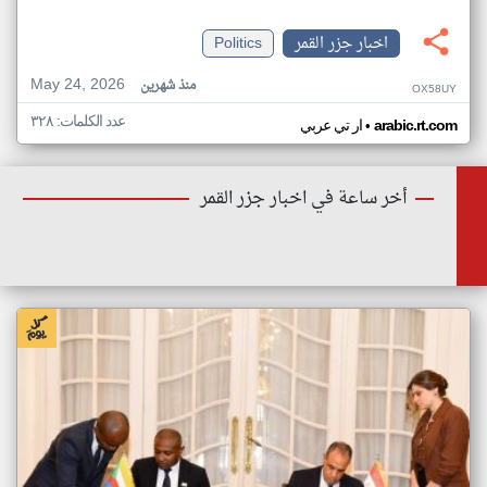
اخبار جزر القمر
Politics
May 24, 2026
منذ شهرين
OX58UY
عدد الكلمات: ٣٢٨
•
arabic.rt.com
ار تي عربي
أخر ساعة في اخبار جزر القمر