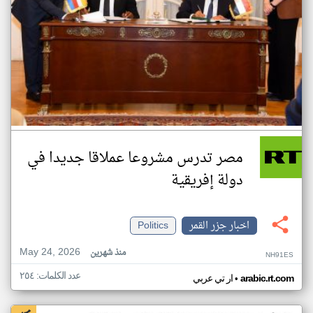
مصر تدرس مشروعا عملاقا جديدا في
دولة إفريقية
اخبار جزر القمر
Politics
May 24, 2026
منذ شهرين
NH91ES
عدد الكلمات: ٢٥٤
•
arabic.rt.com
ار تي عربي