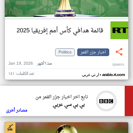
قائمة هدافي كأس أمم إفريقيا 2025
اخبار جزر القمر
Politics
Jan 19, 2026
منذ ٦ أشهر
QG60YL
عدد الكلمات: ١٤١
•
arabic.rt.com
ار تي عربي
تابع اخر اخبار جزر القمر من
بي بي سي عربي
مصادر أخرى