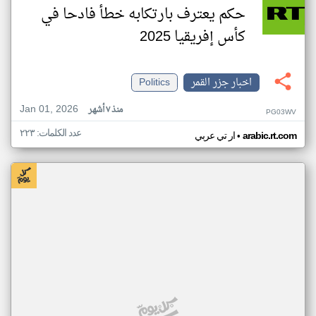
حكم يعترف بارتكابه خطأ فادحا في
كأس إفريقيا 2025
اخبار جزر القمر
Politics
Jan 01, 2026
منذ ٧ أشهر
PG03WV
عدد الكلمات: ٢٢٣
•
arabic.rt.com
ار تي عربي