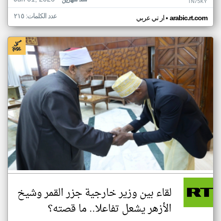
منذ شهرين
TN75KY
عدد الكلمات: ٢١٥
•
arabic.rt.com
ار تي عربي
لقاء بين وزير خارجية جزر القمر وشيخ
الأزهر يشعل تفاعلا.. ما قصته؟