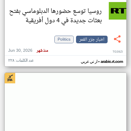
روسيا توسع حضورها الدبلوماسي بفتح
بعثات جديدة في 4 دول أفريقية
اخبار جزر القمر
Politics
Jun 30, 2026
منذ شهر
TG39ZI
عدد الكلمات: ٢٢٨
•
arabic.rt.com
ار تي عربي