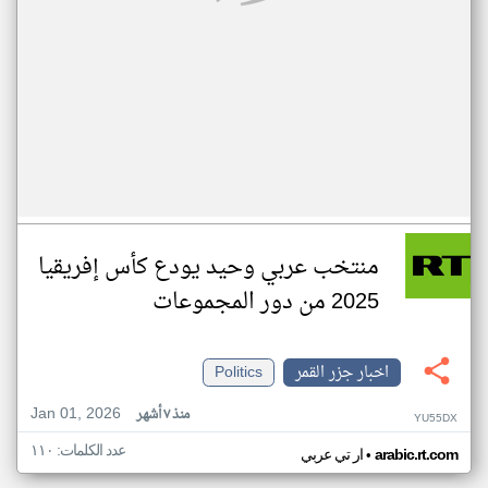
منتخب عربي وحيد يودع كأس إفريقيا
2025 من دور المجموعات
اخبار جزر القمر
Politics
Jan 01, 2026
منذ ٧ أشهر
YU55DX
عدد الكلمات: ١١٠
•
arabic.rt.com
ار تي عربي