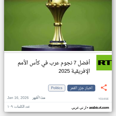
أفضل 7 نجوم عرب في كأس الأمم
الإفريقية 2025
اخبار جزر القمر
Politics
Jan 16, 2026
منذ ٦ أشهر
YD16SE
عدد الكلمات: ١٠٩
•
arabic.rt.com
ار تي عربي