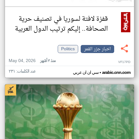
قفزة لافتة لسوريا في تصنيف حرية
الصحافة.. إليكم ترتيب الدول العربية
اخبار جزر القمر
Politics
May 04, 2026
منذ ٣ أشهر
VF17PD
عدد الكلمات: ٢٣١
•
arabic.cnn.com
سي ان ان عربي