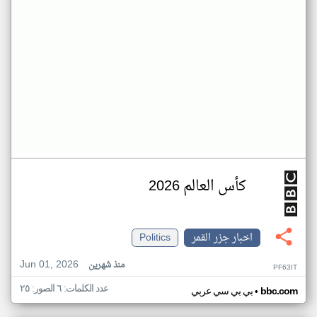
كأس العالم 2026
اخبار جزر القمر
Politics
Jun 01, 2026
منذ شهرين
PF63IT
عدد الكلمات: ٦ الصور: ٢٥
•
bbc.com
بي بي سي عربي