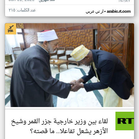
منذ شهرين
TN75KY
عدد الكلمات: ٢١٥
•
arabic.rt.com
ار تي عربي
لقاء بين وزير خارجية جزر القمر وشيخ
الأزهر يشعل تفاعلا.. ما قصته؟