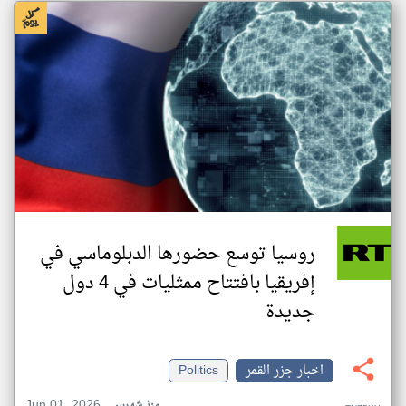
روسيا توسع حضورها الدبلوماسي في
إفريقيا بافتتاح ممثليات في 4 دول
جديدة
اخبار جزر القمر
Politics
Jun 01, 2026