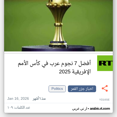
أفضل 7 نجوم عرب في كأس الأمم
الإفريقية 2025
اخبار جزر القمر
Politics
Jan 16, 2026
منذ ٦ أشهر
YD16SE
عدد الكلمات: ١٠٩
•
arabic.rt.com
ار تي عربي