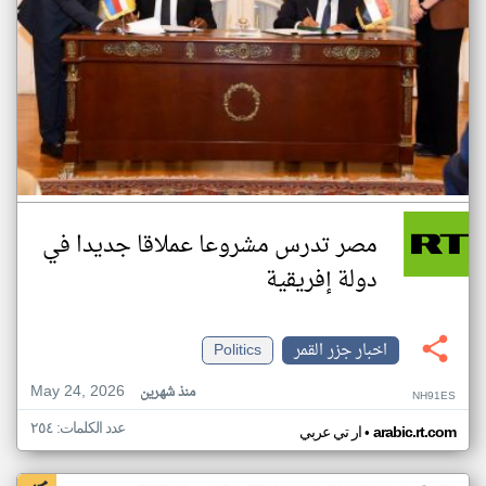
مصر تدرس مشروعا عملاقا جديدا في
دولة إفريقية
اخبار جزر القمر
Politics
May 24, 2026
منذ شهرين
NH91ES
عدد الكلمات: ٢٥٤
•
arabic.rt.com
ار تي عربي