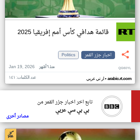
قائمة هدافي كأس أمم إفريقيا 2025
اخبار جزر القمر
Politics
Jan 19, 2026
منذ ٦ أشهر
QG60YL
عدد الكلمات: ١٤١
•
arabic.rt.com
ار تي عربي
تابع اخر اخبار جزر القمر من
بي بي سي عربي
مصادر أخرى