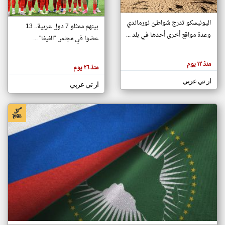
اليونيسكو تدرج شواطئ نورماندي
بينهم ممثلو 7 دول عربية.. 13
klyoum.com
وعدة مواقع أخرى أحدها في بلد ...
تغيير الدولة
عضوا في مجلس "الفيفا" ...
تعبر
مصادر الأخبار من جزر القمر
المقالات
الموجوده
اخبار جزر القمر على مدار الساعة
منذ ١٢ يوم
هنا عن
منذ ٢٦ يوم
وجهة
نظر
أهم اخبار جزر القمر العاجلة والمباشرة
ار تي عربي
كاتبيها.
ار تي عربي