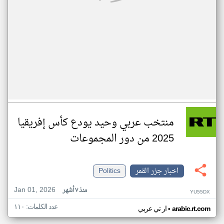
منتخب عربي وحيد يودع كأس إفريقيا
2025 من دور المجموعات
اخبار جزر القمر
Politics
Jan 01, 2026
منذ ٧ أشهر
YU55DX
عدد الكلمات: ١١٠
•
arabic.rt.com
ار تي عربي