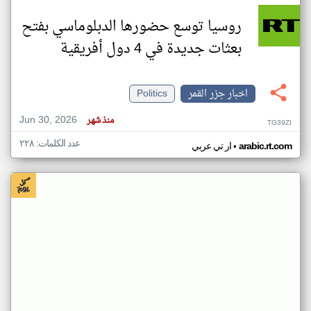
روسيا توسع حضورها الدبلوماسي بفتح
بعثات جديدة في 4 دول أفريقية
اخبار جزر القمر
Politics
Jun 30, 2026
منذ شهر
TG39ZI
عدد الكلمات: ٢٢٨
•
arabic.rt.com
ار تي عربي