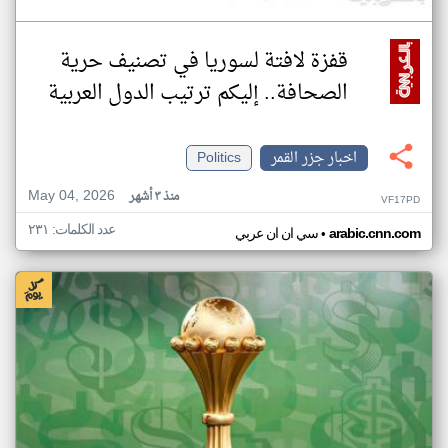
قفزة لافتة لسوريا في تصنيف حرية
الصحافة.. إليكم ترتيب الدول العربية
اخبار جزر القمر
Politics
May 04, 2026
منذ ٣ أشهر
VF17PD
عدد الكلمات: ٢٣١
•
arabic.cnn.com
سي ان ان عربي