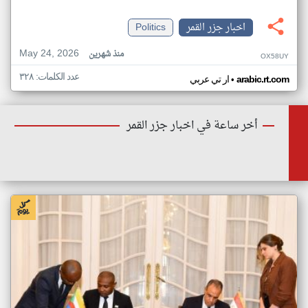
اخبار جزر القمر
Politics
May 24, 2026
منذ شهرين
OX58UY
عدد الكلمات: ٣٢٨
•
arabic.rt.com
ار تي عربي
أخر ساعة في اخبار جزر القمر