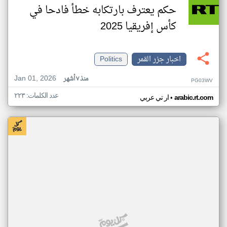
حكم يعترف بارتكابه خطأ فادحا في
كأس إفريقيا 2025
اخبار جزر القمر
Politics
Jan 01, 2026
منذ ٧ أشهر
PG03WV
عدد الكلمات: ٢٢٣
•
arabic.rt.com
ار تي عربي