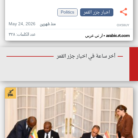
اخبار جزر القمر
Politics
May 24, 2026
منذ شهرين
OX58UY
عدد الكلمات: ٣٢٨
•
arabic.rt.com
ار تي عربي
أخر ساعة في اخبار جزر القمر