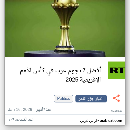
أفضل 7 نجوم عرب في كأس الأمم
الإفريقية 2025
اخبار جزر القمر
Politics
Jan 16, 2026
منذ ٦ أشهر
YD16SE
عدد الكلمات: ١٠٩
•
arabic.rt.com
ار تي عربي