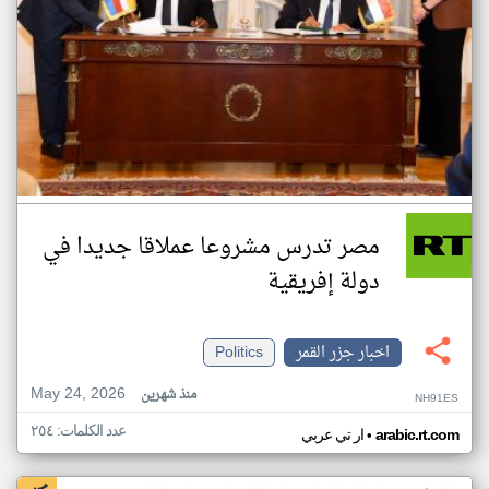
مصر تدرس مشروعا عملاقا جديدا في
دولة إفريقية
اخبار جزر القمر
Politics
May 24, 2026
منذ شهرين
NH91ES
عدد الكلمات: ٢٥٤
•
arabic.rt.com
ار تي عربي