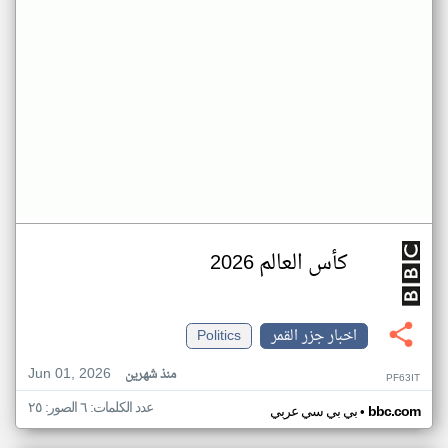
كأس العالم 2026
اخبار جزر القمر
Politics
Jun 01, 2026
منذ شهرين
PF63IT
عدد الكلمات: ٦ الصور: ٢٥
•
bbc.com
بي بي سي عربي