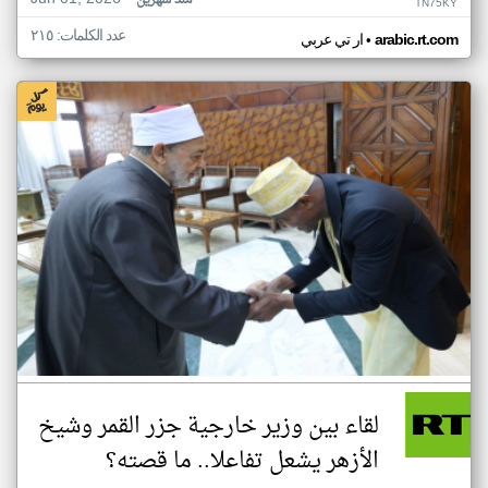
منذ شهرين
TN75KY
عدد الكلمات: ٢١٥
•
arabic.rt.com
ار تي عربي
لقاء بين وزير خارجية جزر القمر وشيخ
الأزهر يشعل تفاعلا.. ما قصته؟