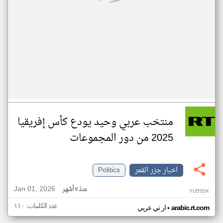
منتخب عربي وحيد يودع كأس إفريقيا
2025 من دور المجموعات
اخبار جزر القمر
Politics
Jan 01, 2026
منذ ٧ أشهر
YU55DX
عدد الكلمات: ١١٠
•
arabic.rt.com
ار تي عربي