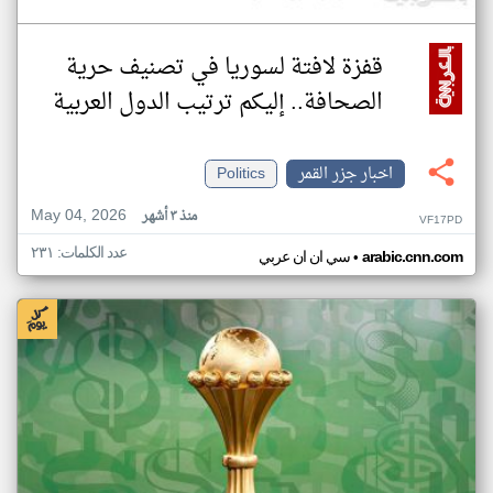
قفزة لافتة لسوريا في تصنيف حرية
الصحافة.. إليكم ترتيب الدول العربية
اخبار جزر القمر
Politics
May 04, 2026
منذ ٣ أشهر
VF17PD
عدد الكلمات: ٢٣١
•
arabic.cnn.com
سي ان ان عربي