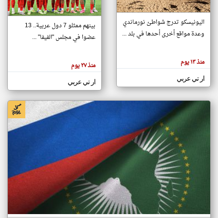
اليونيسكو تدرج شواطئ نورماندي
بينهم ممثلو 7 دول عربية.. 13
klyoum.com
وعدة مواقع أخرى أحدها في بلد ...
تغيير الدولة
عضوا في مجلس "الفيفا" ...
تعبر
مصادر الأخبار من جزر القمر
المقالات
الموجوده
اخبار جزر القمر على مدار الساعة
منذ ١٣ يوم
هنا عن
منذ ٢٧ يوم
وجهة
نظر
أهم اخبار جزر القمر العاجلة والمباشرة
ار تي عربي
كاتبيها.
ار تي عربي