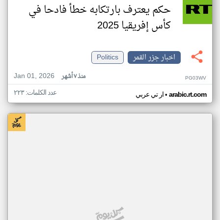
حكم يعترف بارتكابه خطأ فادحا في
كأس إفريقيا 2025
اخبار جزر القمر
Politics
Jan 01, 2026
منذ ٧ أشهر
PG03WV
عدد الكلمات: ٢٢٣
•
arabic.rt.com
ار تي عربي