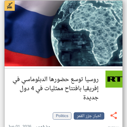
روسيا توسع حضورها الدبلوماسي في
إفريقيا بافتتاح ممثليات في 4 دول
جديدة
اخبار جزر القمر
Politics
Jun 01, 2026