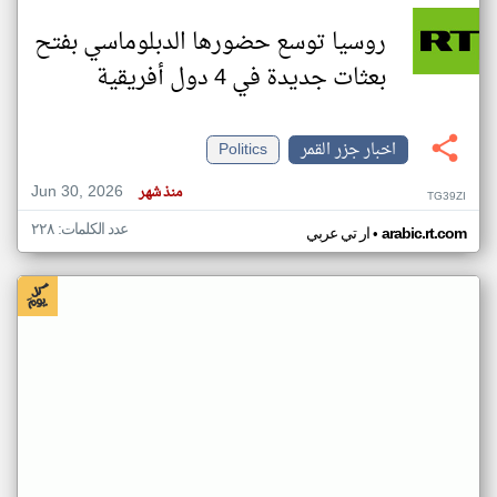
روسيا توسع حضورها الدبلوماسي بفتح
بعثات جديدة في 4 دول أفريقية
اخبار جزر القمر
Politics
Jun 30, 2026
منذ شهر
TG39ZI
عدد الكلمات: ٢٢٨
•
arabic.rt.com
ار تي عربي