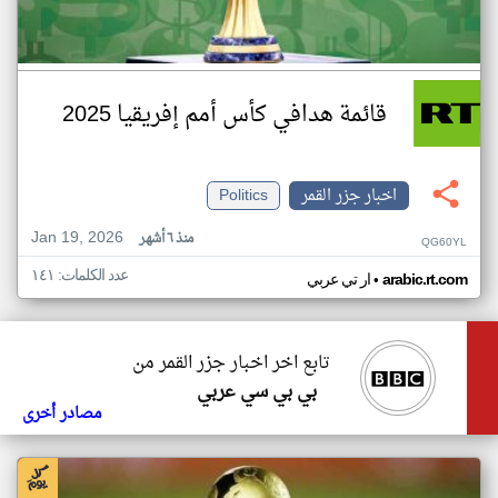
قائمة هدافي كأس أمم إفريقيا 2025
اخبار جزر القمر
Politics
Jan 19, 2026
منذ ٦ أشهر
QG60YL
عدد الكلمات: ١٤١
•
arabic.rt.com
ار تي عربي
تابع اخر اخبار جزر القمر من
بي بي سي عربي
مصادر أخرى