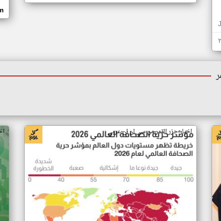
om
ر
اخبار جزر القمر من سي ان ان عربي
اخ