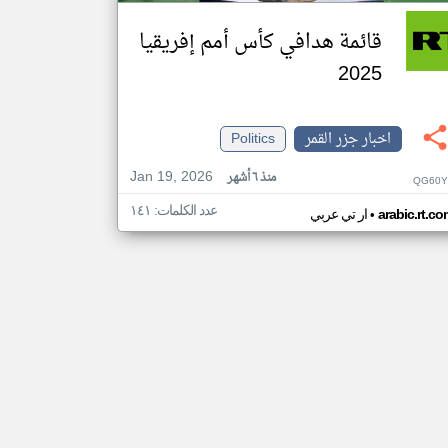
قائمة هدافي كأس أمم إفريقيا
2025
اخبار جزر القمر
Politics
Jan 19, 2026
منذ ٦ أشهر
QG60Y
عدد الكلمات: ١٤١
•
arabic.rt.c
ار تي عربي