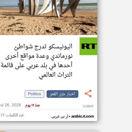
تعبر
المقالات
الموجوده
هنا عن
وجهة
اليونيسكو تدرج شواطئ
نظر
كاتبيها.
نورماندي وعدة مواقع أخرى
أحدها في بلد عربي على قائمة
التراث العالمي
اخبار جزر القمر
Politics
Jul 26, 2026
منذ ١٢ يوم
XJ39DF
عدد الكلمات: ٤١٢
•
arabic.rt.com
ار تي عربي