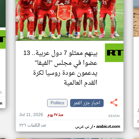
بينهم ممثلو 7 دول عربية.. 13
عضوا في مجلس "الفيفا"
يدعمون عودة روسيا لكرة
القدم العالمية
ZI
اخبار جزر القمر
Politics
om
Jul 11, 2026
منذ ٢٧ يوم
EE45AI
عدد الكلمات: ٢٢٦
•
arabic.rt.com
ار تي عربي