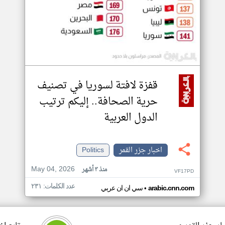
قفزة لافتة لسوريا في تصنيف
حرية الصحافة.. إليكم ترتيب
الدول العربية
اخبار جزر القمر
Politics
May 04, 2026
منذ ٣ أشهر
VF17PD
عدد الكلمات: ٢٣١
•
arabic.cnn.com
سي ان ان عربي