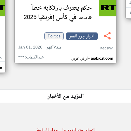
حكم يعترف بارتكابه خطأ
فادحا في كأس إفريقيا 2025
اخبار جزر القمر
Politics
Jan 01, 2026
منذ ٧ أشهر
PG03WV
عدد الكلمات: ٢٢٣
•
X
arabic.rt.com
ار تي عربي
om
المزيد من الأخبار
اخبار جزر القمر على مدار الساعة