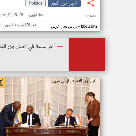
اخبار جزر القمر
Politics
Jun 01, 2026
منذ شهرين
PF63IT
عدد الكلمات: ٦ الصور: ٢٥
•
bbc.com
بي بي سي عربي
أخر ساعة في اخبار جزر القم
اخبار جزر القمر من ار تي عربي