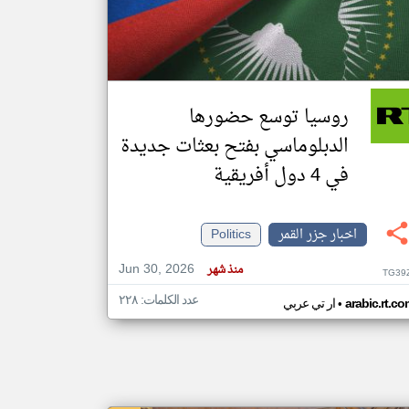
klyoum.com
تغيير الدولة
مصادر الأخبار من جزر القمر
روسيا توسع حضورها
اخبار جزر القمر على مدار الساعة
الدبلوماسي بفتح بعثات جديدة
أهم اخبار جزر القمر العاجلة والمباشرة
في 4 دول أفريقية
اخبار جزر القمر
Politics
Jun 30, 2026
منذ شهر
TG39
عدد الكلمات: ٢٢٨
•
arabic.rt.c
ار تي عربي