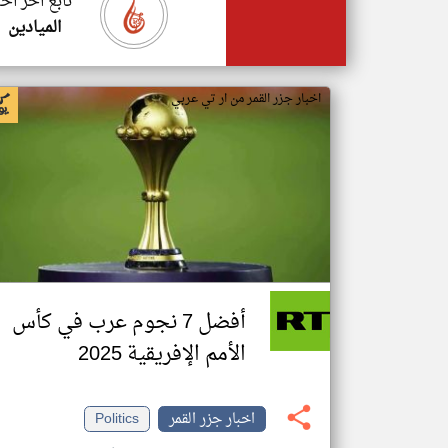
تابع اخر اخب
الميادين
اخبار جزر القمر من ار تي عربي
أفضل 7 نجوم عرب في كأس
الأمم الإفريقية 2025
اخبار جزر القمر
Politics