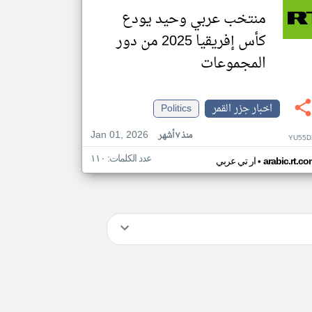
منتخب عربي وحيد يودع
كأس إفريقيا 2025 من دور
المجموعات
اخبار جزر القمر
Politics
Jan 01, 2026
منذ ٧ أشهر
YU55D
عدد الكلمات: ١١٠
•
arabic.rt.c
ار تي عربي