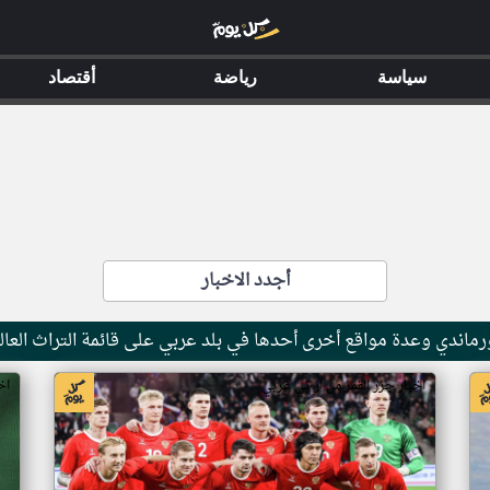
سياسة
رياضة
أقتصاد
أجدد الاخبار
ماندي وعدة مواقع أخرى أحدها في بلد عربي على قائمة التراث العال
اخبار جزر القمر من ار تي عربي
اخ