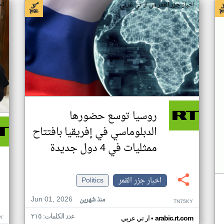
اخبار جزر القمر من ار تي عربي
اخ
روسيا توسع حضورها
الدبلوماسي في إفريقيا بافتتاح
ممثليات في 4 دول جديدة
اخبار جزر القمر
Politics
Jun 01, 2026
منذ شهرين
TN75KY
عدد الكلمات: ٢١٥
•
Y
arabic.rt.com
ار تي عربي