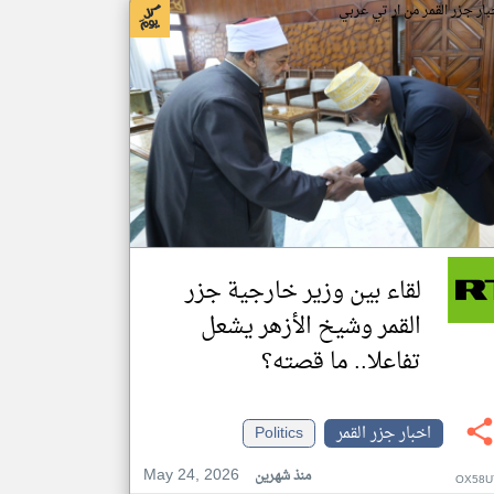
بار جزر القمر من ار تي عربي
لقاء بين وزير خارجية جزر
القمر وشيخ الأزهر يشعل
تفاعلا.. ما قصته؟
اخبار جزر القمر
Politics
May 24, 2026
منذ شهرين
OX58U