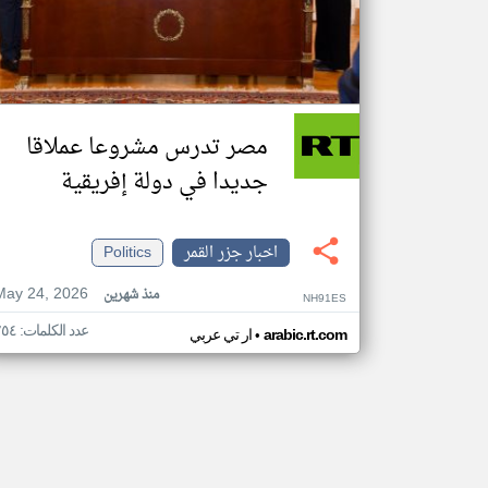
مصر تدرس مشروعا عملاقا
جديدا في دولة إفريقية
اخبار جزر القمر
Politics
May 24, 2026
منذ شهرين
NH91ES
عدد الكلمات: ٢٥٤
•
arabic.rt.com
ار تي عربي