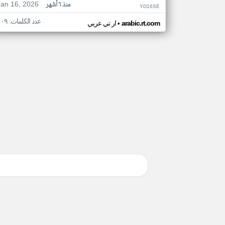
Jan 16, 2026
منذ ٦ أشهر
YD16SE
عدد الكلمات: ١٠٩
•
arabic.rt.com
ار تي عربي