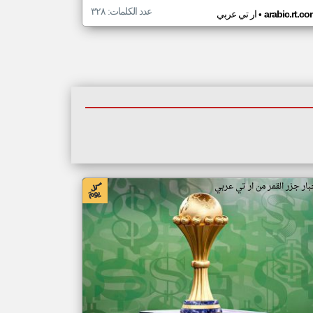
عدد الكلمات: ٣٢٨
•
arabic.rt.c
ار تي عربي
بار جزر القمر من ار تي عربي