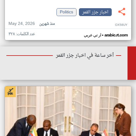
اخبار جزر القمر
Politics
May 24, 2026
منذ شهرين
OX58UY
عدد الكلمات: ٣٢٨
•
arabic.rt.com
ار تي عربي
أخر ساعة في اخبار جزر القمر