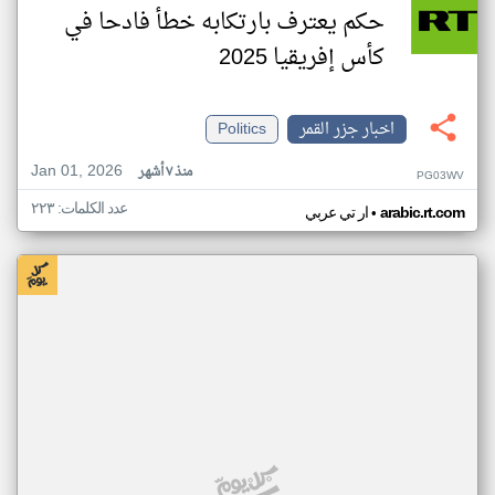
حكم يعترف بارتكابه خطأ فادحا في
كأس إفريقيا 2025
اخبار جزر القمر
Politics
Jan 01, 2026
منذ ٧ أشهر
PG03WV
عدد الكلمات: ٢٢٣
•
arabic.rt.com
ار تي عربي