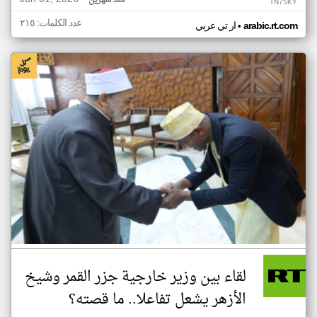
منذ شهرين
TN75KY
عدد الكلمات: ٢١٥
•
arabic.rt.com
ار تي عربي
لقاء بين وزير خارجية جزر القمر وشيخ
الأزهر يشعل تفاعلا.. ما قصته؟