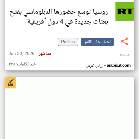
روسيا توسع حضورها الدبلوماسي بفتح
بعثات جديدة في 4 دول أفريقية
اخبار جزر القمر
Politics
Jun 30, 2026
منذ شهر
TG39ZI
عدد الكلمات: ٢٢٨
•
arabic.rt.com
ار تي عربي