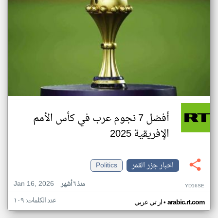
أفضل 7 نجوم عرب في كأس الأمم
الإفريقية 2025
اخبار جزر القمر
Politics
Jan 16, 2026
منذ ٦ أشهر
YD16SE
عدد الكلمات: ١٠٩
•
arabic.rt.com
ار تي عربي