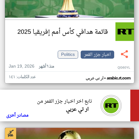
قائمة هدافي كأس أمم إفريقيا 2025
اخبار جزر القمر
Politics
Jan 19, 2026
منذ ٦ أشهر
QG60YL
عدد الكلمات: ١٤١
•
arabic.rt.com
ار تي عربي
تابع اخر اخبار جزر القمر من
ار تي عربي
مصادر أخرى