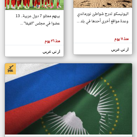
اليونيسكو تدرج شواطئ نورماندي
بينهم ممثلو 7 دول عربية.. 13
klyoum.com
وعدة مواقع أخرى أحدها في بلد ...
تغيير الدولة
عضوا في مجلس "الفيفا" ...
تعبر
مصادر الأخبار من جزر القمر
المقالات
الموجوده
اخبار جزر القمر على مدار الساعة
منذ ١١ يوم
هنا عن
منذ ٢٦ يوم
وجهة
نظر
أهم اخبار جزر القمر العاجلة والمباشرة
ار تي عربي
كاتبيها.
ار تي عربي