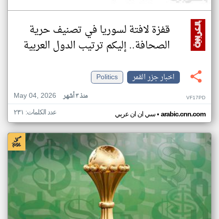
قفزة لافتة لسوريا في تصنيف حرية
الصحافة.. إليكم ترتيب الدول العربية
اخبار جزر القمر
Politics
May 04, 2026
منذ ٣ أشهر
VF17PD
عدد الكلمات: ٢٣١
•
arabic.cnn.com
سي ان ان عربي