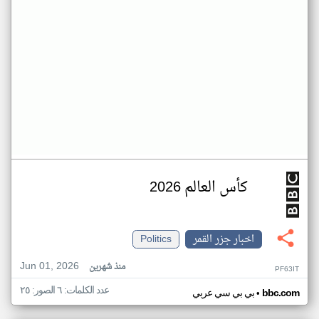
كأس العالم 2026
اخبار جزر القمر
Politics
Jun 01, 2026
منذ شهرين
PF63IT
عدد الكلمات: ٦ الصور: ٢٥
•
bbc.com
بي بي سي عربي