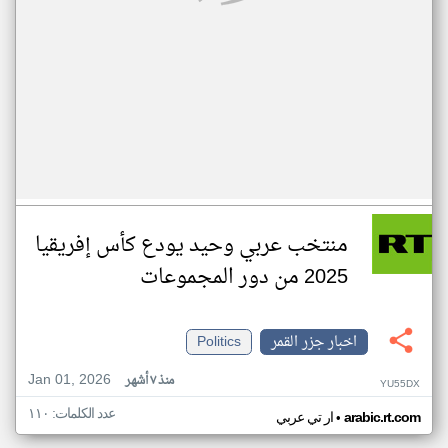
منتخب عربي وحيد يودع كأس إفريقيا
2025 من دور المجموعات
اخبار جزر القمر
Politics
Jan 01, 2026
منذ ٧ أشهر
YU55DX
عدد الكلمات: ١١٠
•
arabic.rt.com
ار تي عربي