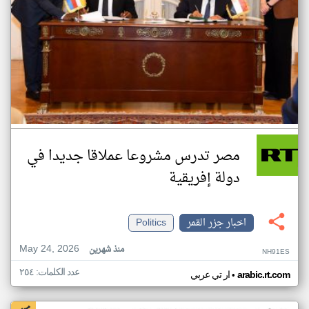
مصر تدرس مشروعا عملاقا جديدا في
دولة إفريقية
اخبار جزر القمر
Politics
May 24, 2026
منذ شهرين
NH91ES
عدد الكلمات: ٢٥٤
•
arabic.rt.com
ار تي عربي