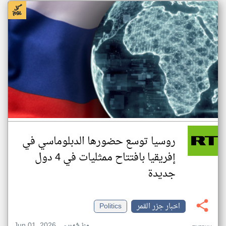
روسيا توسع حضورها الدبلوماسي في
إفريقيا بافتتاح ممثليات في 4 دول
جديدة
اخبار جزر القمر
Politics
Jun 01, 2026