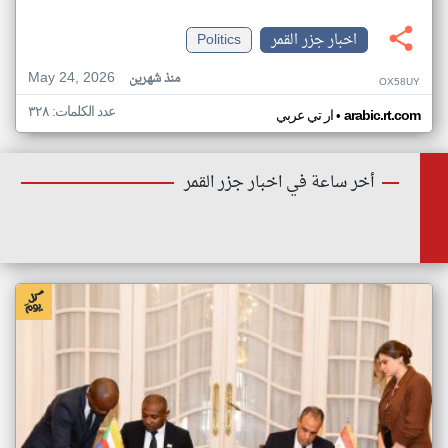
اخبار جزر القمر
Politics
May 24, 2026
منذ شهرين
OX58UY
عدد الكلمات: ٣٢٨
•
arabic.rt.com
ار تي عربي
أخر ساعة في اخبار جزر القمر