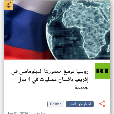
روسيا توسع حضورها الدبلوماسي في
إفريقيا بافتتاح ممثليات في 4 دول
جديدة
اخبار جزر القمر
Politics
Jun 01, 2026