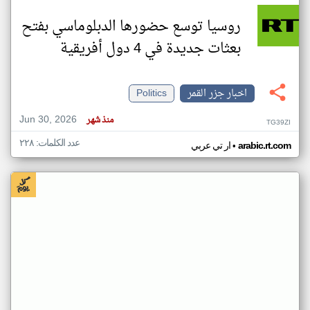
روسيا توسع حضورها الدبلوماسي بفتح
بعثات جديدة في 4 دول أفريقية
اخبار جزر القمر
Politics
Jun 30, 2026
منذ شهر
TG39ZI
عدد الكلمات: ٢٢٨
•
arabic.rt.com
ار تي عربي