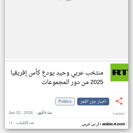
منتخب عربي وحيد يودع كأس إفريقيا
2025 من دور المجموعات
اخبار جزر القمر
Politics
Jan 01, 2026
منذ ٧ أشهر
YU55DX
عدد الكلمات: ١١٠
•
arabic.rt.com
ار تي عربي