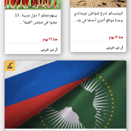
اليونيسكو تدرج شواطئ نورماندي
بينهم ممثلو 7 دول عربية.. 13
klyoum.com
وعدة مواقع أخرى أحدها في بلد ...
تغيير الدولة
عضوا في مجلس "الفيفا" ...
تعبر
مصادر الأخبار من جزر القمر
المقالات
الموجوده
اخبار جزر القمر على مدار الساعة
منذ ١٢ يوم
هنا عن
منذ ٢٦ يوم
وجهة
نظر
أهم اخبار جزر القمر العاجلة والمباشرة
ار تي عربي
كاتبيها.
ار تي عربي