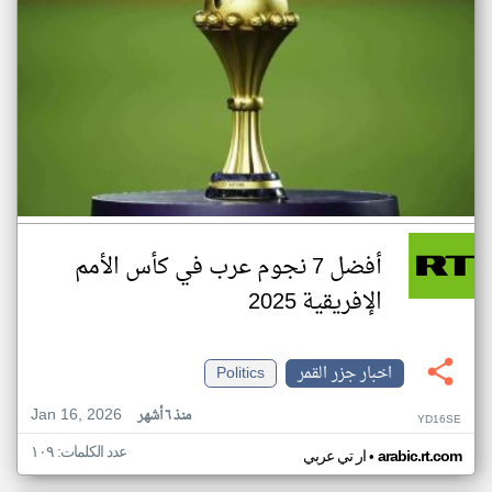
أفضل 7 نجوم عرب في كأس الأمم
الإفريقية 2025
اخبار جزر القمر
Politics
Jan 16, 2026
منذ ٦ أشهر
YD16SE
عدد الكلمات: ١٠٩
•
arabic.rt.com
ار تي عربي