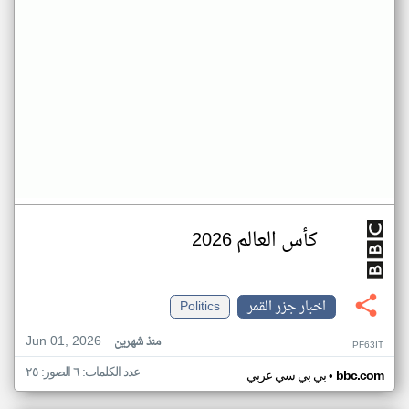
كأس العالم 2026
اخبار جزر القمر
Politics
Jun 01, 2026
منذ شهرين
PF63IT
عدد الكلمات: ٦ الصور: ٢٥
•
bbc.com
بي بي سي عربي