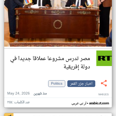
مصر تدرس مشروعا عملاقا جديدا في
دولة إفريقية
اخبار جزر القمر
Politics
May 24, 2026
منذ شهرين
NH91ES
عدد الكلمات: ٢٥٤
•
arabic.rt.com
ار تي عربي