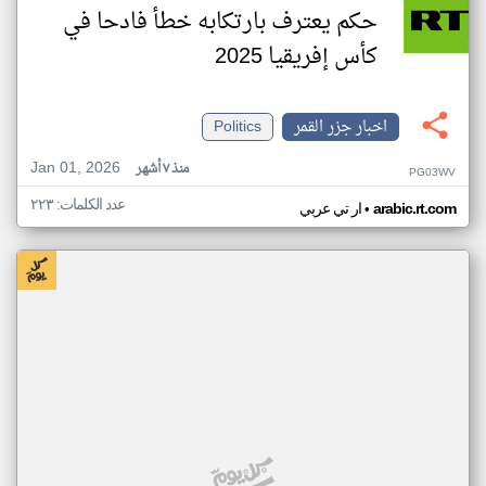
حكم يعترف بارتكابه خطأ فادحا في
كأس إفريقيا 2025
اخبار جزر القمر
Politics
Jan 01, 2026
منذ ٧ أشهر
PG03WV
عدد الكلمات: ٢٢٣
•
arabic.rt.com
ار تي عربي