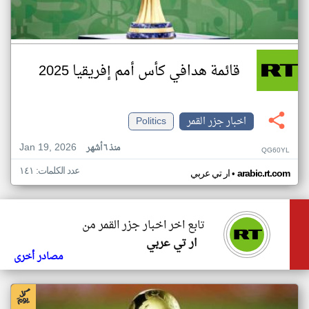
قائمة هدافي كأس أمم إفريقيا 2025
اخبار جزر القمر
Politics
Jan 19, 2026
منذ ٦ أشهر
QG60YL
عدد الكلمات: ١٤١
•
arabic.rt.com
ار تي عربي
تابع اخر اخبار جزر القمر من
ار تي عربي
مصادر أخرى