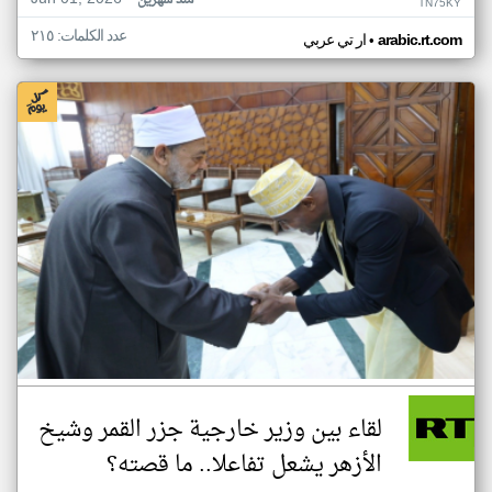
منذ شهرين
TN75KY
عدد الكلمات: ٢١٥
•
arabic.rt.com
ار تي عربي
لقاء بين وزير خارجية جزر القمر وشيخ
الأزهر يشعل تفاعلا.. ما قصته؟