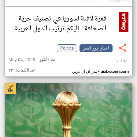
قفزة لافتة لسوريا في تصنيف حرية
الصحافة.. إليكم ترتيب الدول العربية
اخبار جزر القمر
Politics
May 04, 2026
منذ ٣ أشهر
VF17PD
عدد الكلمات: ٢٣١
•
arabic.cnn.com
سي ان ان عربي