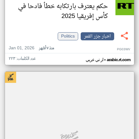
حكم يعترف بارتكابه خطأ فادحا في
كأس إفريقيا 2025
اخبار جزر القمر
Politics
Jan 01, 2026
منذ ٧ أشهر
PG03WV
عدد الكلمات: ٢٢٣
•
arabic.rt.com
ار تي عربي