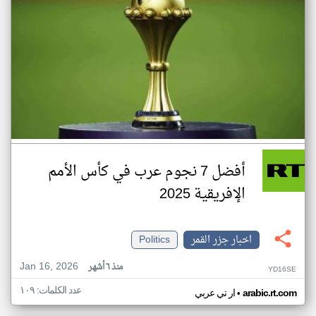
أفضل 7 نجوم عرب في كأس الأمم
الإفريقية 2025
اخبار جزر القمر
Politics
Jan 16, 2026
منذ ٦ أشهر
YD16SE
عدد الكلمات: ١٠٩
•
arabic.rt.com
ار تي عربي