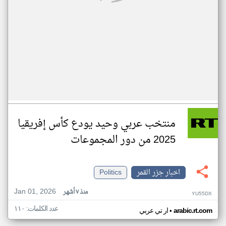
منتخب عربي وحيد يودع كأس إفريقيا
2025 من دور المجموعات
اخبار جزر القمر
Politics
Jan 01, 2026
منذ ٧ أشهر
YU55DX
عدد الكلمات: ١١٠
•
arabic.rt.com
ار تي عربي