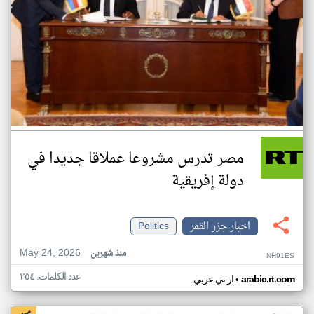
مصر تدرس مشروعا عملاقا جديدا في
دولة إفريقية
اخبار جزر القمر
Politics
May 24, 2026
منذ شهرين
NH91ES
عدد الكلمات: ٢٥٤
•
arabic.rt.com
ار تي عربي