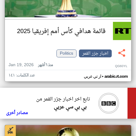
قائمة هدافي كأس أمم إفريقيا 2025
اخبار جزر القمر
Politics
Jan 19, 2026
منذ ٦ أشهر
QG60YL
عدد الكلمات: ١٤١
•
arabic.rt.com
ار تي عربي
تابع اخر اخبار جزر القمر من
بي بي سي عربي
مصادر أخرى