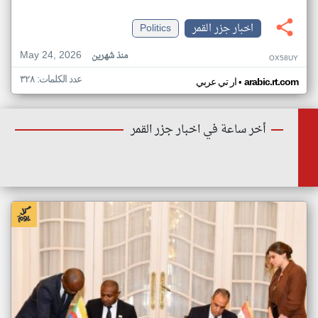
اخبار جزر القمر
Politics
May 24, 2026
منذ شهرين
OX58UY
عدد الكلمات: ٣٢٨
•
arabic.rt.com
ار تي عربي
أخر ساعة في اخبار جزر القمر