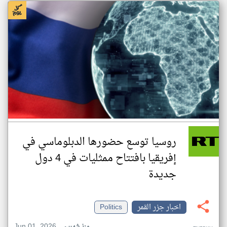
روسيا توسع حضورها الدبلوماسي في
إفريقيا بافتتاح ممثليات في 4 دول
جديدة
اخبار جزر القمر
Politics
Jun 01, 2026