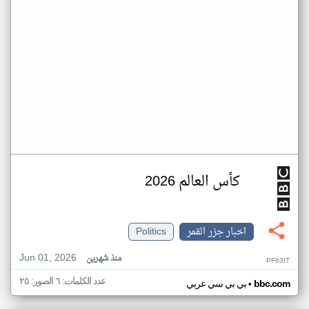
كأس العالم 2026
اخبار جزر القمر
Politics
Jun 01, 2026
منذ شهرين
PF63IT
عدد الكلمات: ٦ الصور: ٢٥
•
bbc.com
بي بي سي عربي