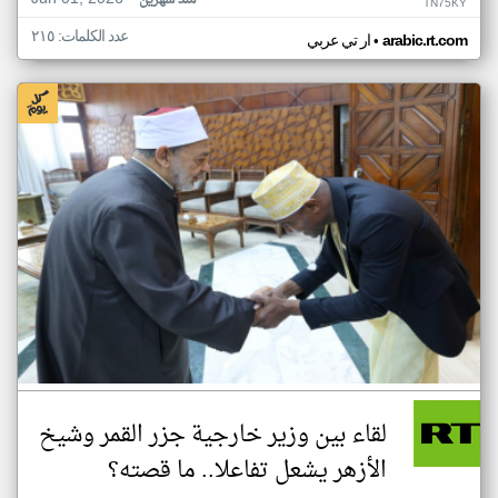
منذ شهرين
TN75KY
عدد الكلمات: ٢١٥
•
arabic.rt.com
ار تي عربي
لقاء بين وزير خارجية جزر القمر وشيخ
الأزهر يشعل تفاعلا.. ما قصته؟