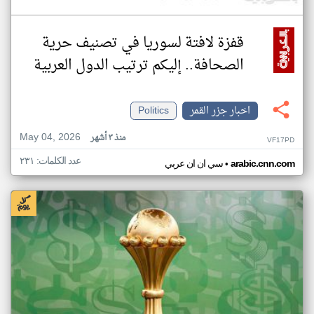
قفزة لافتة لسوريا في تصنيف حرية
الصحافة.. إليكم ترتيب الدول العربية
اخبار جزر القمر
Politics
May 04, 2026
منذ ٣ أشهر
VF17PD
عدد الكلمات: ٢٣١
•
arabic.cnn.com
سي ان ان عربي