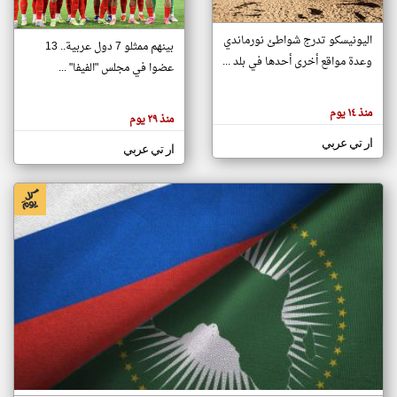
اليونيسكو تدرج شواطئ نورماندي
بينهم ممثلو 7 دول عربية.. 13
klyoum.com
وعدة مواقع أخرى أحدها في بلد ...
تغيير الدولة
عضوا في مجلس "الفيفا" ...
تعبر
مصادر الأخبار من جزر القمر
المقالات
الموجوده
اخبار جزر القمر على مدار الساعة
منذ ١٤ يوم
هنا عن
منذ ٢٩ يوم
وجهة
نظر
أهم اخبار جزر القمر العاجلة والمباشرة
ار تي عربي
كاتبيها.
ار تي عربي