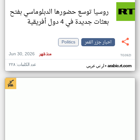
روسيا توسع حضورها الدبلوماسي بفتح
بعثات جديدة في 4 دول أفريقية
اخبار جزر القمر
Politics
Jun 30, 2026
منذ شهر
TG39ZI
عدد الكلمات: ٢٢٨
•
arabic.rt.com
ار تي عربي