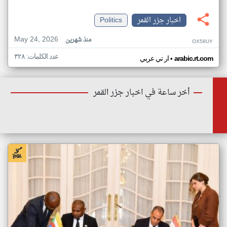
اخبار جزر القمر
Politics
May 24, 2026
منذ شهرين
OX58UY
عدد الكلمات: ٣٢٨
•
arabic.rt.com
ار تي عربي
أخر ساعة في اخبار جزر القمر