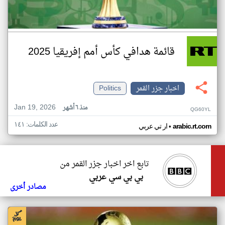
قائمة هدافي كأس أمم إفريقيا 2025
اخبار جزر القمر
Politics
Jan 19, 2026
منذ ٦ أشهر
QG60YL
عدد الكلمات: ١٤١
•
arabic.rt.com
ار تي عربي
تابع اخر اخبار جزر القمر من
بي بي سي عربي
مصادر أخرى