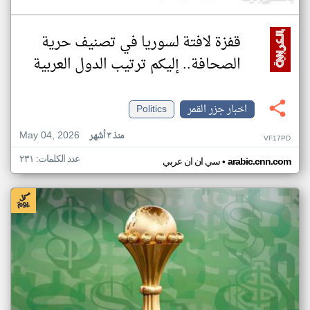
قفزة لافتة لسوريا في تصنيف حرية
الصحافة.. إليكم ترتيب الدول العربية
اخبار جزر القمر
Politics
May 04, 2026
منذ ٣ أشهر
VF17PD
عدد الكلمات: ٢٣١
•
arabic.cnn.com
سي ان ان عربي