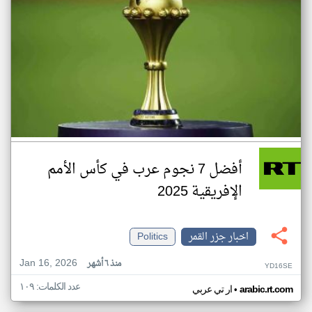
أفضل 7 نجوم عرب في كأس الأمم
الإفريقية 2025
اخبار جزر القمر
Politics
Jan 16, 2026
منذ ٦ أشهر
YD16SE
عدد الكلمات: ١٠٩
•
arabic.rt.com
ار تي عربي