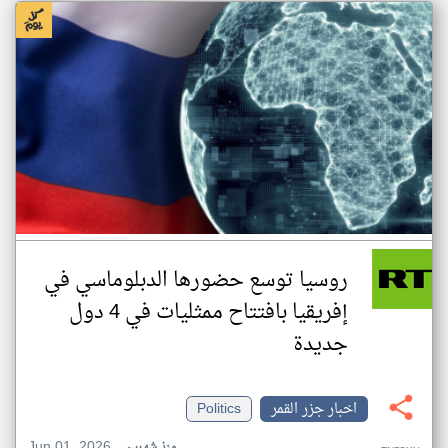
روسيا توسع حضورها الدبلوماسي في
إفريقيا بافتتاح ممثليات في 4 دول
جديدة
اخبار جزر القمر
Politics
Jun 01, 2026