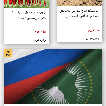
اليونيسكو تدرج شواطئ نورماندي
بينهم ممثلو 7 دول عربية.. 13
klyoum.com
وعدة مواقع أخرى أحدها في بلد ...
تغيير الدولة
عضوا في مجلس "الفيفا" ...
تعبر
مصادر الأخبار من جزر القمر
المقالات
الموجوده
اخبار جزر القمر على مدار الساعة
منذ ١٤ يوم
هنا عن
منذ ٢٨ يوم
وجهة
نظر
أهم اخبار جزر القمر العاجلة والمباشرة
ار تي عربي
كاتبيها.
ار تي عربي