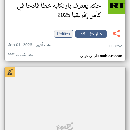
حكم يعترف بارتكابه خطأ فادحا في
كأس إفريقيا 2025
اخبار جزر القمر
Politics
Jan 01, 2026
منذ ٧ أشهر
PG03WV
عدد الكلمات: ٢٢٣
•
arabic.rt.com
ار تي عربي