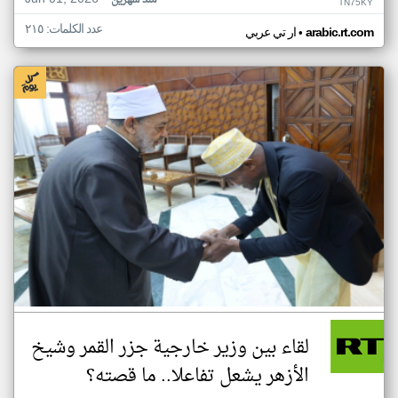
منذ شهرين
TN75KY
عدد الكلمات: ٢١٥
•
arabic.rt.com
ار تي عربي
لقاء بين وزير خارجية جزر القمر وشيخ
الأزهر يشعل تفاعلا.. ما قصته؟