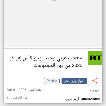
منتخب عربي وحيد يودع كأس إفريقيا
2025 من دور المجموعات
اخبار جزر القمر
Politics
Jan 01, 2026
منذ ٧ أشهر
YU55DX
عدد الكلمات: ١١٠
•
arabic.rt.com
ار تي عربي