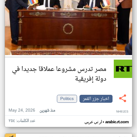
مصر تدرس مشروعا عملاقا جديدا في
دولة إفريقية
اخبار جزر القمر
Politics
May 24, 2026
منذ شهرين
NH91ES
عدد الكلمات: ٢٥٤
•
arabic.rt.com
ار تي عربي