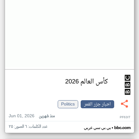
كأس العالم 2026
اخبار جزر القمر
Politics
Jun 01, 2026
منذ شهرين
PF63IT
عدد الكلمات: ٦ الصور: ٢٥
•
bbc.com
بي بي سي عربي