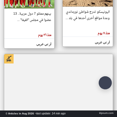
اليونيسكو تدرج شواطئ نورماندي
بينهم ممثلو 7 دول عربية.. 13
klyoum.com
وعدة مواقع أخرى أحدها في بلد ...
تغيير الدولة
عضوا في مجلس "الفيفا" ...
تعبر
مصادر الأخبار من جزر القمر
المقالات
الموجوده
اخبار جزر القمر على مدار الساعة
منذ ١١ يوم
هنا عن
منذ ٢٦ يوم
وجهة
نظر
أهم اخبار جزر القمر العاجلة والمباشرة
ار تي عربي
كاتبيها.
ار تي عربي
klyoum.com
~last update: 14 min ago
0
Articles in Aug 2026