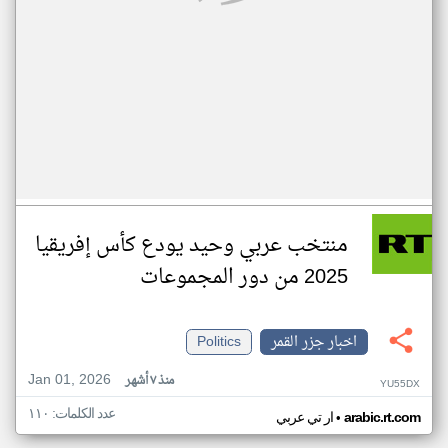
منتخب عربي وحيد يودع كأس إفريقيا
2025 من دور المجموعات
اخبار جزر القمر
Politics
Jan 01, 2026
منذ ٧ أشهر
YU55DX
عدد الكلمات: ١١٠
•
arabic.rt.com
ار تي عربي