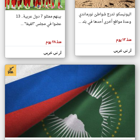
اليونيسكو تدرج شواطئ نورماندي
بينهم ممثلو 7 دول عربية.. 13
klyoum.com
وعدة مواقع أخرى أحدها في بلد ...
تغيير الدولة
عضوا في مجلس "الفيفا" ...
تعبر
مصادر الأخبار من جزر القمر
المقالات
الموجوده
اخبار جزر القمر على مدار الساعة
منذ ١٣ يوم
هنا عن
منذ ٢٨ يوم
وجهة
نظر
أهم اخبار جزر القمر العاجلة والمباشرة
ار تي عربي
كاتبيها.
ار تي عربي