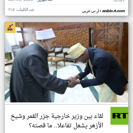
منذ شهرين
TN75KY
عدد الكلمات: ٢١٥
•
arabic.rt.com
ار تي عربي
لقاء بين وزير خارجية جزر القمر وشيخ
الأزهر يشعل تفاعلا.. ما قصته؟