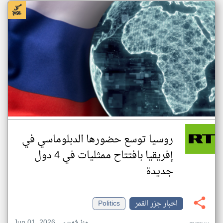
روسيا توسع حضورها الدبلوماسي في
إفريقيا بافتتاح ممثليات في 4 دول
جديدة
اخبار جزر القمر
Politics
Jun 01, 2026