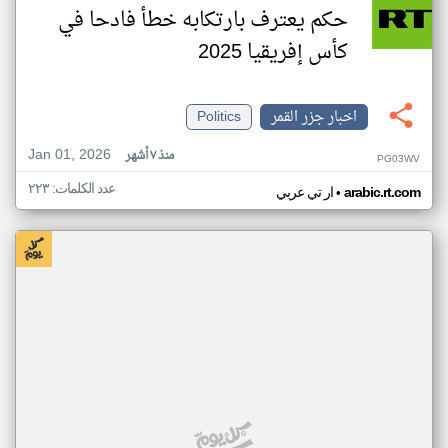
حكم يعترف بارتكابه خطأ فادحا في
كأس إفريقيا 2025
اخبار جزر القمر
Politics
Jan 01, 2026
منذ ٧ أشهر
PG03WV
عدد الكلمات: ٢٢٣
•
arabic.rt.com
ار تي عربي