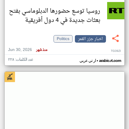
روسيا توسع حضورها الدبلوماسي بفتح
بعثات جديدة في 4 دول أفريقية
اخبار جزر القمر
Politics
Jun 30, 2026
منذ شهر
TG39ZI
عدد الكلمات: ٢٢٨
•
arabic.rt.com
ار تي عربي