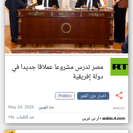
مصر تدرس مشروعا عملاقا جديدا في
دولة إفريقية
اخبار جزر القمر
Politics
May 24, 2026
منذ شهرين
NH91ES
عدد الكلمات: ٢٥٤
•
arabic.rt.com
ار تي عربي