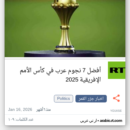
أفضل 7 نجوم عرب في كأس الأمم
الإفريقية 2025
اخبار جزر القمر
Politics
Jan 16, 2026
منذ ٦ أشهر
YD16SE
عدد الكلمات: ١٠٩
•
arabic.rt.com
ار تي عربي