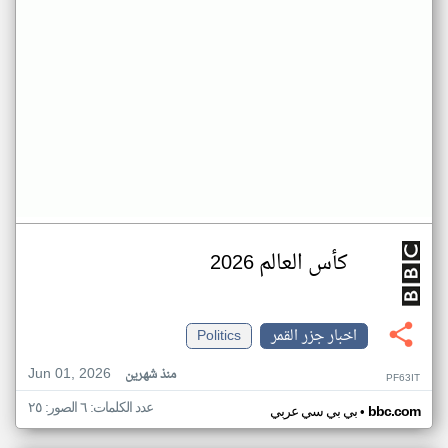
كأس العالم 2026
اخبار جزر القمر
Politics
Jun 01, 2026
منذ شهرين
PF63IT
عدد الكلمات: ٦ الصور: ٢٥
•
bbc.com
بي بي سي عربي