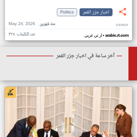
اخبار جزر القمر
Politics
May 24, 2026
منذ شهرين
OX58UY
عدد الكلمات: ٣٢٨
•
arabic.rt.com
ار تي عربي
أخر ساعة في اخبار جزر القمر