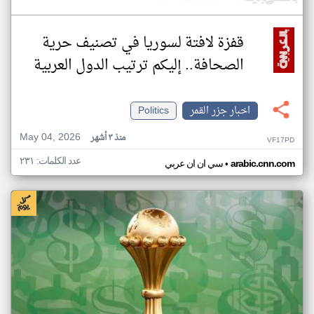
قفزة لافتة لسوريا في تصنيف حرية
الصحافة.. إليكم ترتيب الدول العربية
اخبار جزر القمر
Politics
May 04, 2026
منذ ٣ أشهر
VF17PD
عدد الكلمات: ٢٣١
•
arabic.cnn.com
سي ان ان عربي