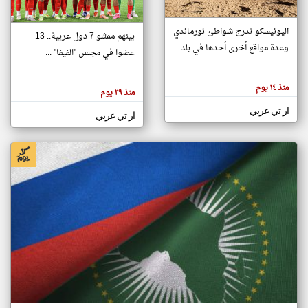
اليونيسكو تدرج شواطئ نورماندي
بينهم ممثلو 7 دول عربية.. 13
klyoum.com
وعدة مواقع أخرى أحدها في بلد ...
تغيير الدولة
عضوا في مجلس "الفيفا" ...
تعبر
مصادر الأخبار من جزر القمر
المقالات
الموجوده
اخبار جزر القمر على مدار الساعة
منذ ١٤ يوم
هنا عن
منذ ٢٩ يوم
وجهة
نظر
أهم اخبار جزر القمر العاجلة والمباشرة
ار تي عربي
كاتبيها.
ار تي عربي