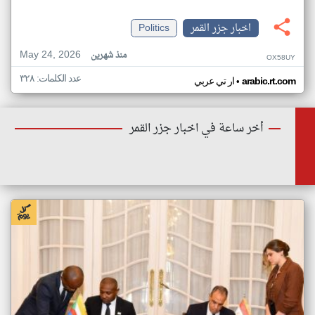
اخبار جزر القمر
Politics
May 24, 2026
منذ شهرين
OX58UY
عدد الكلمات: ٣٢٨
•
arabic.rt.com
ار تي عربي
أخر ساعة في اخبار جزر القمر