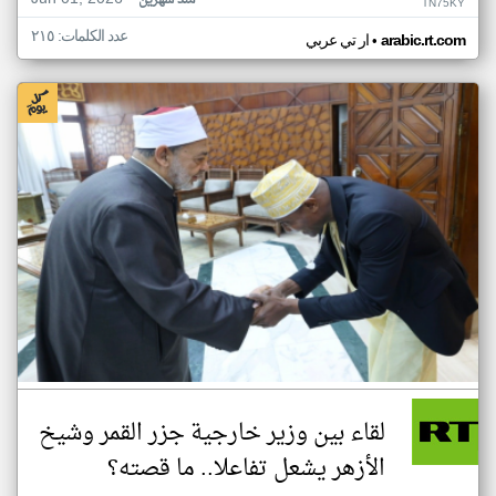
منذ شهرين
TN75KY
عدد الكلمات: ٢١٥
•
arabic.rt.com
ار تي عربي
لقاء بين وزير خارجية جزر القمر وشيخ
الأزهر يشعل تفاعلا.. ما قصته؟