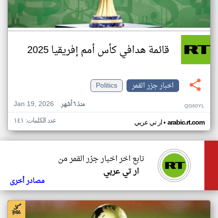
قائمة هدافي كأس أمم إفريقيا 2025
اخبار جزر القمر
Politics
Jan 19, 2026
منذ ٦ أشهر
QG60YL
عدد الكلمات: ١٤١
•
arabic.rt.com
ار تي عربي
تابع اخر اخبار جزر القمر من
ار تي عربي
مصادر أخرى