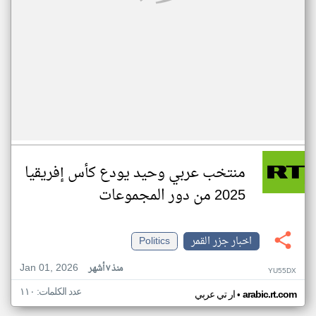
منتخب عربي وحيد يودع كأس إفريقيا
2025 من دور المجموعات
اخبار جزر القمر
Politics
Jan 01, 2026
منذ ٧ أشهر
YU55DX
عدد الكلمات: ١١٠
•
arabic.rt.com
ار تي عربي