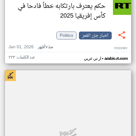
حكم يعترف بارتكابه خطأ فادحا في
كأس إفريقيا 2025
اخبار جزر القمر
Politics
Jan 01, 2026
منذ ٧ أشهر
PG03WV
عدد الكلمات: ٢٢٣
•
arabic.rt.com
ار تي عربي