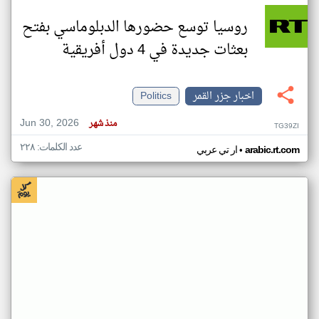
روسيا توسع حضورها الدبلوماسي بفتح
بعثات جديدة في 4 دول أفريقية
اخبار جزر القمر
Politics
Jun 30, 2026
منذ شهر
TG39ZI
عدد الكلمات: ٢٢٨
•
arabic.rt.com
ار تي عربي