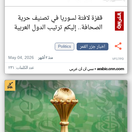
قفزة لافتة لسوريا في تصنيف حرية
الصحافة.. إليكم ترتيب الدول العربية
اخبار جزر القمر
Politics
May 04, 2026
منذ ٣ أشهر
VF17PD
عدد الكلمات: ٢٣١
•
arabic.cnn.com
سي ان ان عربي