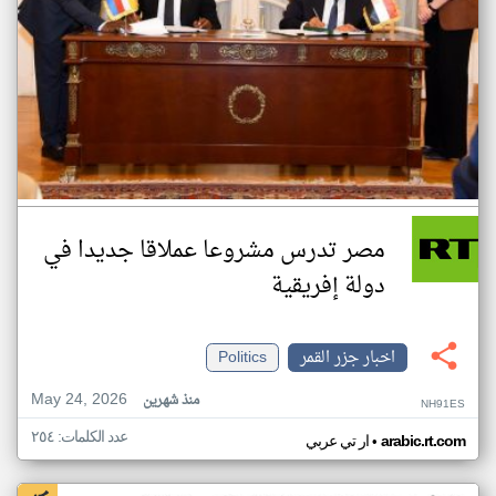
مصر تدرس مشروعا عملاقا جديدا في
دولة إفريقية
اخبار جزر القمر
Politics
May 24, 2026
منذ شهرين
NH91ES
عدد الكلمات: ٢٥٤
•
arabic.rt.com
ار تي عربي