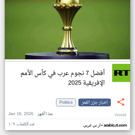
أفضل 7 نجوم عرب في كأس الأمم
الإفريقية 2025
اخبار جزر القمر
Politics
Jan 16, 2026
منذ ٦ أشهر
YD16SE
عدد الكلمات: ١٠٩
•
arabic.rt.com
ار تي عربي