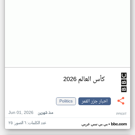
كأس العالم 2026
اخبار جزر القمر
Politics
Jun 01, 2026
منذ شهرين
PF63IT
عدد الكلمات: ٦ الصور: ٢٥
•
bbc.com
بي بي سي عربي