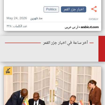
اخبار جزر القمر
Politics
May 24, 2026
منذ شهرين
OX58UY
عدد الكلمات: ٣٢٨
•
arabic.rt.com
ار تي عربي
أخر ساعة في اخبار جزر القمر