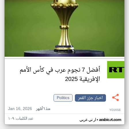
أفضل 7 نجوم عرب في كأس الأمم
الإفريقية 2025
اخبار جزر القمر
Politics
Jan 16, 2026
منذ ٦ أشهر
YD16SE
عدد الكلمات: ١٠٩
•
arabic.rt.com
ار تي عربي