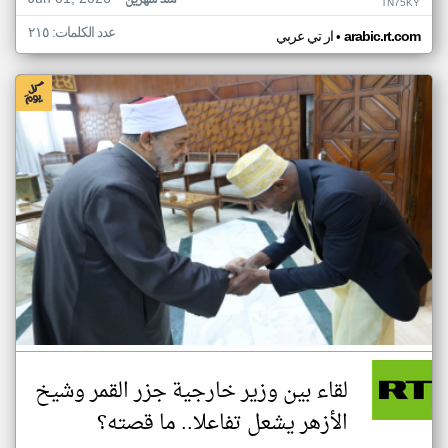
منذ شهرين
TN75KY
عدد الكلمات: ٢١٥
•
arabic.rt.com
ار تي عربي
لقاء بين وزير خارجية جزر القمر وشيخ
الأزهر يشعل تفاعلا.. ما قصته؟