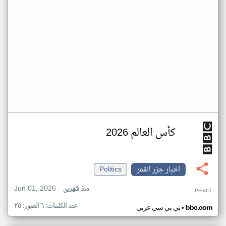
كأس العالم 2026
اخبار جزر القمر
Politics
Jun 01, 2026
منذ شهرين
PF63IT
عدد الكلمات: ٦ الصور: ٢٥
•
bbc.com
بي بي سي عربي