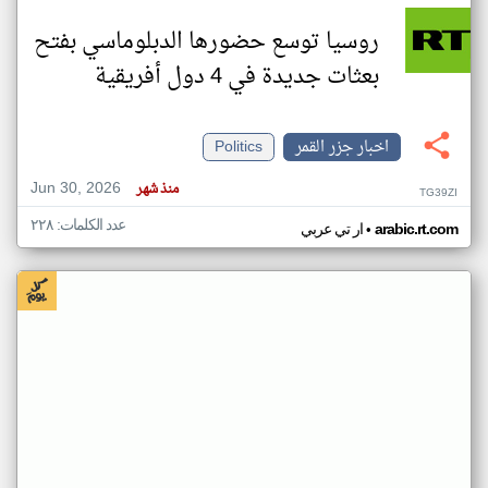
روسيا توسع حضورها الدبلوماسي بفتح
بعثات جديدة في 4 دول أفريقية
اخبار جزر القمر
Politics
Jun 30, 2026
منذ شهر
TG39ZI
عدد الكلمات: ٢٢٨
•
arabic.rt.com
ار تي عربي