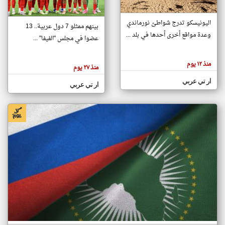
اليونيسكو تدرج شواطئ نورماندي
بينهم ممثلو 7 دول عربية.. 13
klyoum.com
وعدة مواقع أخرى أحدها في بلد ...
تغيير الدولة
عضوا في مجلس "الفيفا" ...
تعبر
مصادر الأخبار من جزر القمر
المقالات
الموجوده
اخبار جزر القمر على مدار الساعة
منذ ١٢ يوم
هنا عن
منذ ٢٧ يوم
وجهة
نظر
أهم اخبار جزر القمر العاجلة والمباشرة
ار تي عربي
كاتبيها.
ار تي عربي