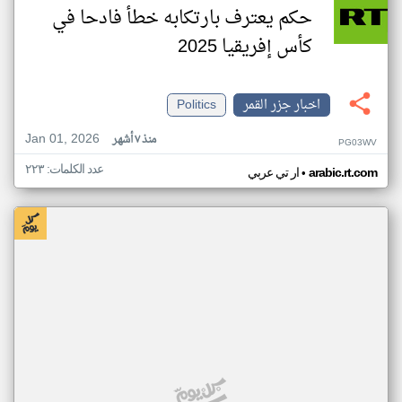
حكم يعترف بارتكابه خطأ فادحا في
كأس إفريقيا 2025
اخبار جزر القمر
Politics
Jan 01, 2026
منذ ٧ أشهر
PG03WV
عدد الكلمات: ٢٢٣
•
arabic.rt.com
ار تي عربي