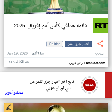
قائمة هدافي كأس أمم إفريقيا 2025
اخبار جزر القمر
Politics
Jan 19, 2026
منذ ٦ أشهر
QG60YL
عدد الكلمات: ١٤١
•
arabic.rt.com
ار تي عربي
تابع اخر اخبار جزر القمر من
سي ان ان عربي
مصادر أخرى