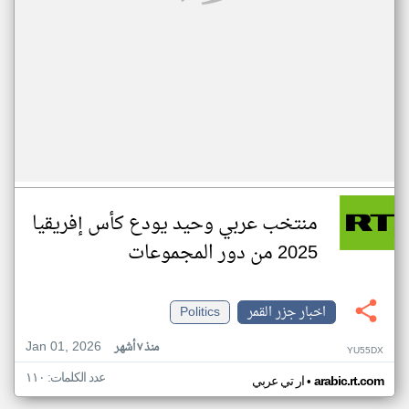
منتخب عربي وحيد يودع كأس إفريقيا
2025 من دور المجموعات
اخبار جزر القمر
Politics
Jan 01, 2026
منذ ٧ أشهر
YU55DX
عدد الكلمات: ١١٠
•
arabic.rt.com
ار تي عربي