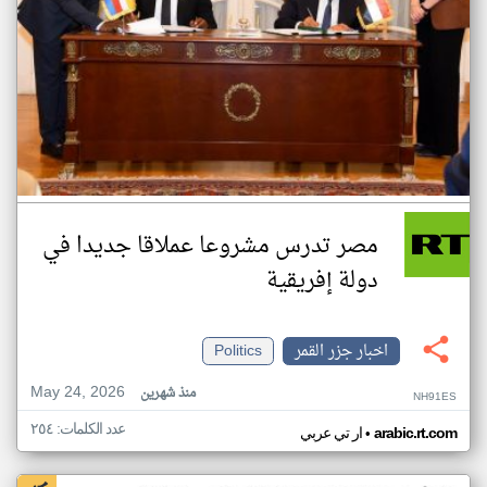
مصر تدرس مشروعا عملاقا جديدا في
دولة إفريقية
اخبار جزر القمر
Politics
May 24, 2026
منذ شهرين
NH91ES
عدد الكلمات: ٢٥٤
•
arabic.rt.com
ار تي عربي