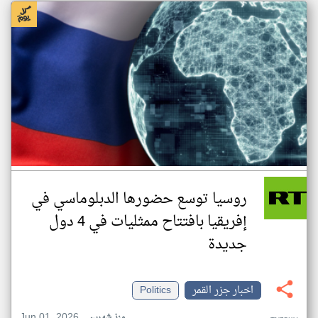
روسيا توسع حضورها الدبلوماسي في
إفريقيا بافتتاح ممثليات في 4 دول
جديدة
اخبار جزر القمر
Politics
Jun 01, 2026