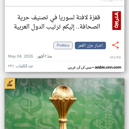
قفزة لافتة لسوريا في تصنيف حرية
الصحافة.. إليكم ترتيب الدول العربية
اخبار جزر القمر
Politics
May 04, 2026
منذ ٣ أشهر
VF17PD
عدد الكلمات: ٢٣١
•
arabic.cnn.com
سي ان ان عربي