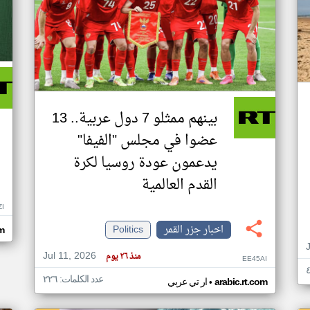
بينهم ممثلو 7 دول عربية.. 13
عضوا في مجلس "الفيفا"
يدعمون عودة روسيا لكرة
القدم العالمية
ZI
اخبار جزر القمر
Politics
om
Jul 11, 2026
منذ ٢٦ يوم
EE45AI
عدد الكلمات: ٢٢٦
•
arabic.rt.com
ار تي عربي