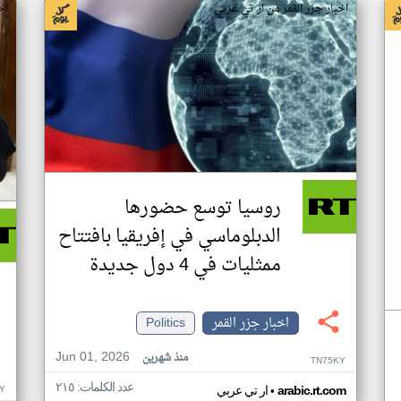
اخبار جزر القمر من ار تي عربي
اخ
روسيا توسع حضورها
الدبلوماسي في إفريقيا بافتتاح
ممثليات في 4 دول جديدة
اخبار جزر القمر
Politics
Jun 01, 2026
منذ شهرين
TN75KY
عدد الكلمات: ٢١٥
•
Y
arabic.rt.com
ار تي عربي