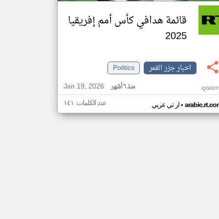
قائمة هدافي كأس أمم إفريقيا
2025
اخبار جزر القمر
Politics
Jan 19, 2026
منذ ٦ أشهر
QG60Y
عدد الكلمات: ١٤١
•
arabic.rt.c
ار تي عربي