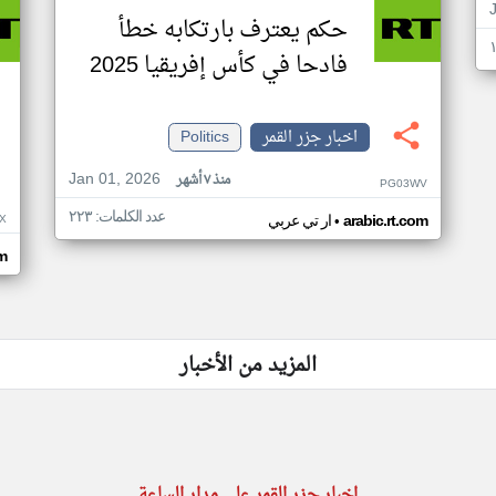
حكم يعترف بارتكابه خطأ
فادحا في كأس إفريقيا 2025
اخبار جزر القمر
Politics
Jan 01, 2026
منذ ٧ أشهر
PG03WV
عدد الكلمات: ٢٢٣
•
X
arabic.rt.com
ار تي عربي
om
المزيد من الأخبار
اخبار جزر القمر على مدار الساعة