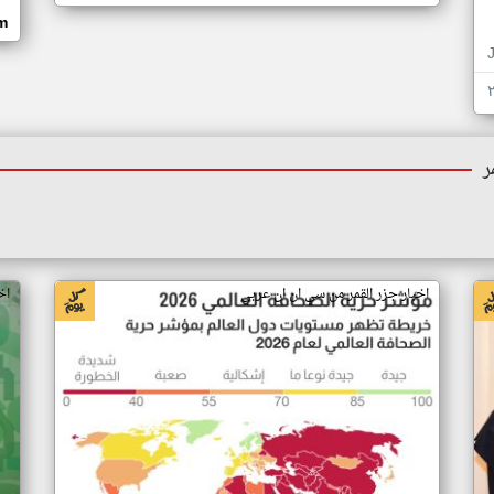
om
ر
اخبار جزر القمر من سي ان ان عربي
اخ