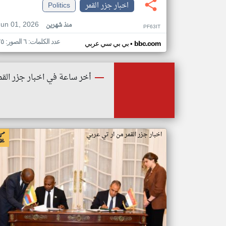
اخبار جزر القمر
Politics
Jun 01, 2026
منذ شهرين
PF63IT
عدد الكلمات: ٦ الصور: ٢٥
•
bbc.com
بي بي سي عربي
أخر ساعة في اخبار جزر القم
اخبار جزر القمر من ار تي عربي