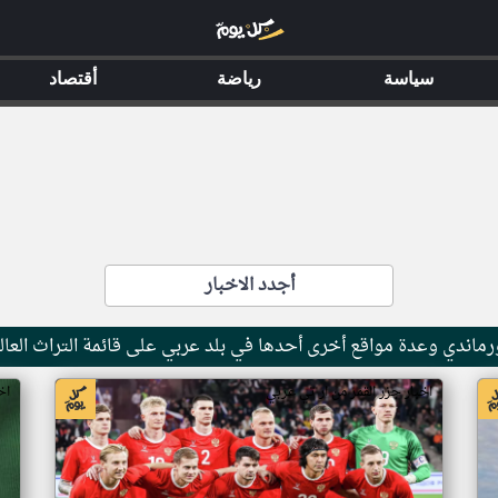
سياسة
رياضة
أقتصاد
أجدد الاخبار
ماندي وعدة مواقع أخرى أحدها في بلد عربي على قائمة التراث العال
اخبار جزر القمر من ار تي عربي
اخ