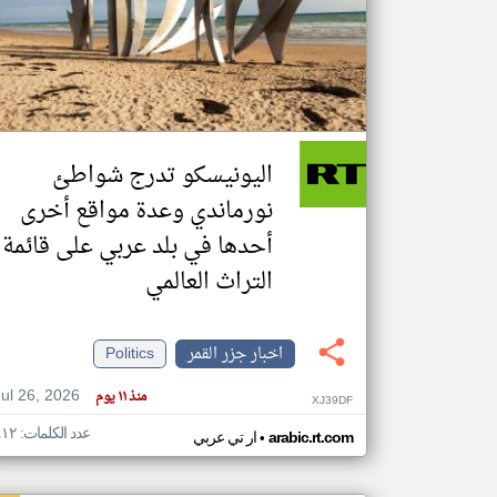
تعبر
المقالات
الموجوده
هنا عن
وجهة
اليونيسكو تدرج شواطئ
نظر
كاتبيها.
نورماندي وعدة مواقع أخرى
أحدها في بلد عربي على قائمة
التراث العالمي
اخبار جزر القمر
Politics
Jul 26, 2026
منذ ١١ يوم
XJ39DF
عدد الكلمات: ٤١٢
•
arabic.rt.com
ار تي عربي