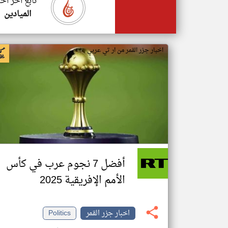
تابع اخر اخب
الميادين
اخبار جزر القمر من ار تي عربي
أفضل 7 نجوم عرب في كأس
الأمم الإفريقية 2025
اخبار جزر القمر
Politics