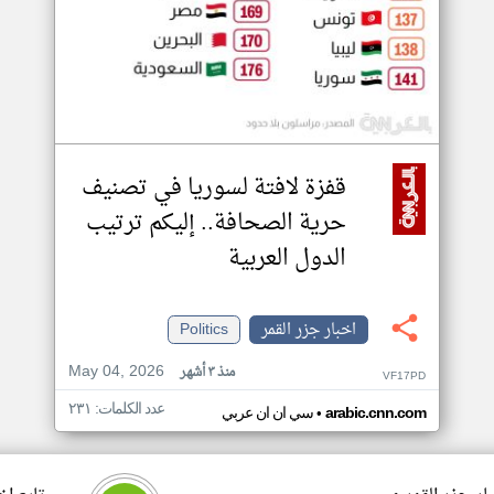
قفزة لافتة لسوريا في تصنيف
حرية الصحافة.. إليكم ترتيب
الدول العربية
اخبار جزر القمر
Politics
May 04, 2026
منذ ٣ أشهر
VF17PD
عدد الكلمات: ٢٣١
•
arabic.cnn.com
سي ان ان عربي