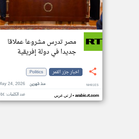
مصر تدرس مشروعا عملاقا
جديدا في دولة إفريقية
اخبار جزر القمر
Politics
May 24, 2026
منذ شهرين
NH91ES
عدد الكلمات: ٢٥٤
•
arabic.rt.com
ار تي عربي