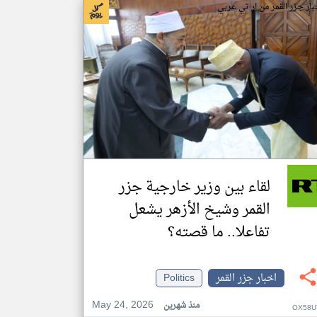
بار جزر القمر من ار تي عربي
لقاء بين وزير خارجية جزر
القمر وشيخ الأزهر يشعل
تفاعلا.. ما قصته؟
اخبار جزر القمر
Politics
May 24, 2026
منذ شهرين
OX58U