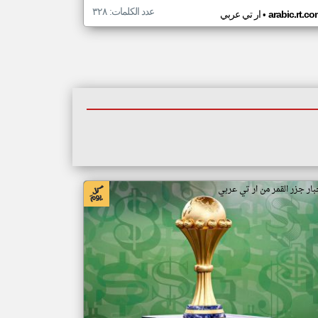
عدد الكلمات: ٣٢٨
•
arabic.rt.c
ار تي عربي
بار جزر القمر من ار تي عربي