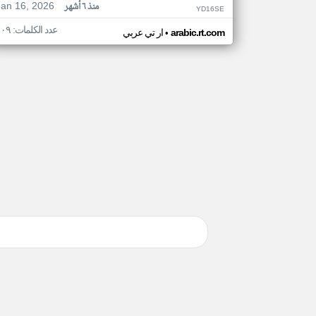
Jan 16, 2026
منذ ٦ أشهر
YD16SE
عدد الكلمات: ١٠٩
•
arabic.rt.com
ار تي عربي