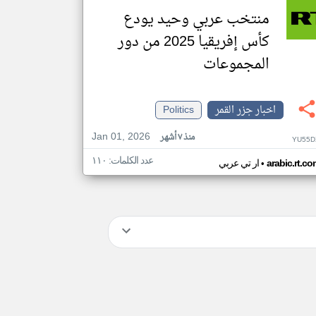
منتخب عربي وحيد يودع
كأس إفريقيا 2025 من دور
المجموعات
اخبار جزر القمر
Politics
Jan 01, 2026
منذ ٧ أشهر
YU55D
عدد الكلمات: ١١٠
•
arabic.rt.c
ار تي عربي