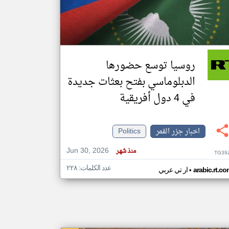
klyoum.com
تغيير الدولة
مصادر الأخبار من جزر القمر
روسيا توسع حضورها
اخبار جزر القمر على مدار الساعة
الدبلوماسي بفتح بعثات جديدة
أهم اخبار جزر القمر العاجلة والمباشرة
في 4 دول أفريقية
اخبار جزر القمر
Politics
Jun 30, 2026
منذ شهر
TG39
عدد الكلمات: ٢٢٨
•
arabic.rt.c
ار تي عربي