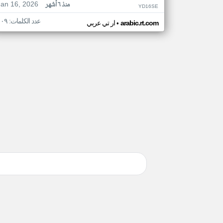
Jan 16, 2026
منذ ٦ أشهر
YD16SE
عدد الكلمات: ١٠٩
•
arabic.rt.com
ار تي عربي