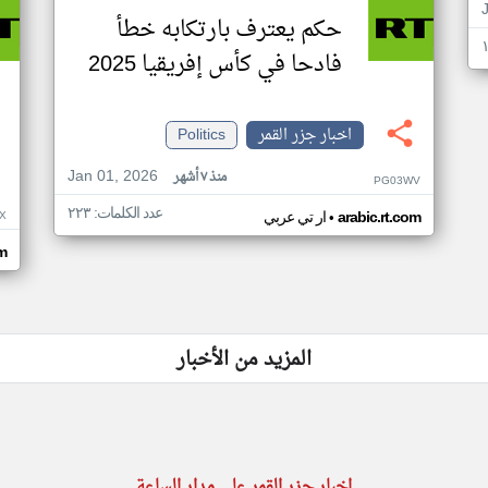
حكم يعترف بارتكابه خطأ
فادحا في كأس إفريقيا 2025
اخبار جزر القمر
Politics
Jan 01, 2026
منذ ٧ أشهر
PG03WV
عدد الكلمات: ٢٢٣
•
X
arabic.rt.com
ار تي عربي
om
المزيد من الأخبار
اخبار جزر القمر على مدار الساعة