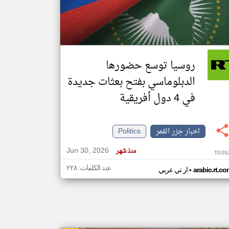
klyoum.com
تغيير الدولة
مصادر الأخبار من جزر القمر
روسيا توسع حضورها
اخبار جزر القمر على مدار الساعة
الدبلوماسي بفتح بعثات جديدة
أهم اخبار جزر القمر العاجلة والمباشرة
في 4 دول أفريقية
اخبار جزر القمر
Politics
Jun 30, 2026
منذ شهر
TG39
عدد الكلمات: ٢٢٨
•
arabic.rt.c
ار تي عربي