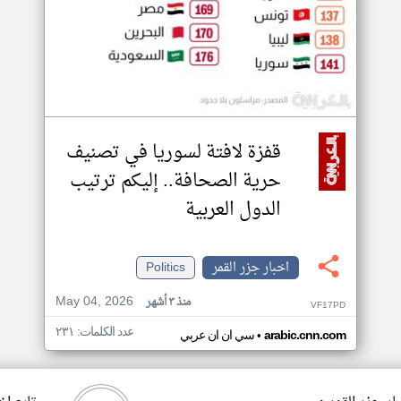
قفزة لافتة لسوريا في تصنيف
حرية الصحافة.. إليكم ترتيب
الدول العربية
اخبار جزر القمر
Politics
May 04, 2026
منذ ٣ أشهر
VF17PD
عدد الكلمات: ٢٣١
•
arabic.cnn.com
سي ان ان عربي