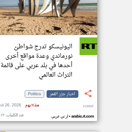
تعبر
المقالات
الموجوده
هنا عن
وجهة
اليونيسكو تدرج شواطئ
نظر
كاتبيها.
نورماندي وعدة مواقع أخرى
أحدها في بلد عربي على قائمة
التراث العالمي
اخبار جزر القمر
Politics
Jul 26, 2026
منذ ١١ يوم
XJ39DF
عدد الكلمات: ٤١٢
•
arabic.rt.com
ار تي عربي