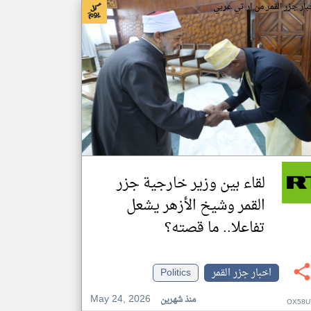
بار جزر القمر من ار تي عربي
لقاء بين وزير خارجية جزر
القمر وشيخ الأزهر يشعل
تفاعلا.. ما قصته؟
اخبار جزر القمر
Politics
May 24, 2026
منذ شهرين
OX58U