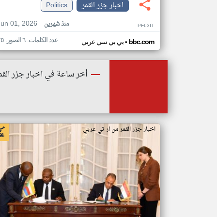
اخبار جزر القمر
Politics
Jun 01, 2026
منذ شهرين
PF63IT
عدد الكلمات: ٦ الصور: ٢٥
•
bbc.com
بي بي سي عربي
أخر ساعة في اخبار جزر القم
اخبار جزر القمر من ار تي عربي