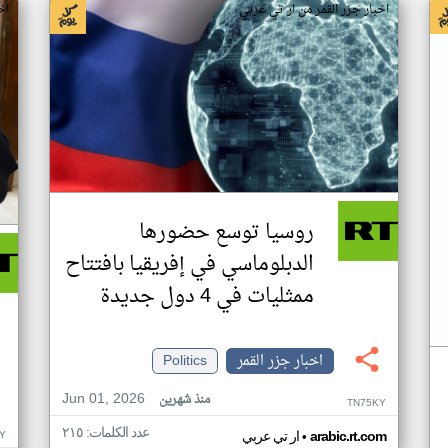
اخبار جزر القمر من ار تي عربي
اخ
روسيا توسع حضورها
الدبلوماسي في إفريقيا بافتتاح
ممثليات في 4 دول جديدة
اخبار جزر القمر
Politics
Jun 01, 2026
منذ شهرين
TN75KY
عدد الكلمات: ٢١٥
•
Y
arabic.rt.com
ار تي عربي