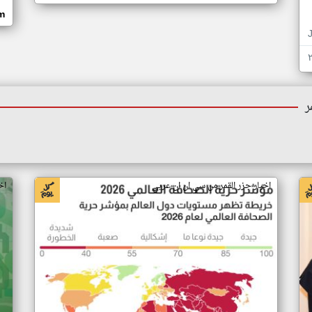
om
ر
اخبار جزر القمر من سي ان ان عربي
اخ