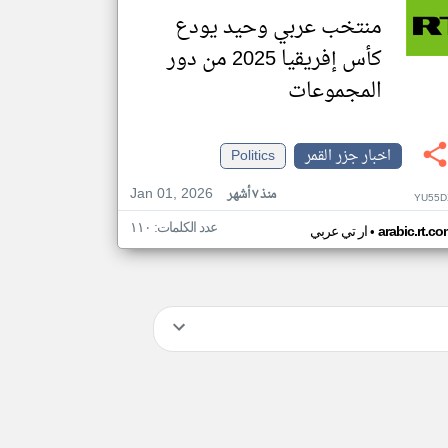
منتخب عربي وحيد يودع
كأس إفريقيا 2025 من دور
المجموعات
اخبار جزر القمر
Politics
Jan 01, 2026
منذ ٧ أشهر
YU55D
عدد الكلمات: ١١٠
•
arabic.rt.c
ار تي عربي