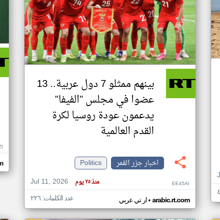
بينهم ممثلو 7 دول عربية.. 13
عضوا في مجلس "الفيفا"
يدعمون عودة روسيا لكرة
القدم العالمية
ZI
اخبار جزر القمر
Politics
om
Jul 11, 2026
منذ ٢٥ يوم
EE45AI
عدد الكلمات: ٢٢٦
•
arabic.rt.com
ار تي عربي