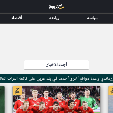
سياسة
رياضة
أقتصاد
أجدد الاخبار
ماندي وعدة مواقع أخرى أحدها في بلد عربي على قائمة التراث العال
اخبار جزر القمر من ار تي عربي
اخ