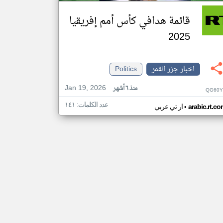
قائمة هدافي كأس أمم إفريقيا
2025
اخبار جزر القمر
Politics
Jan 19, 2026
منذ ٦ أشهر
QG60Y
عدد الكلمات: ١٤١
•
arabic.rt.c
ار تي عربي