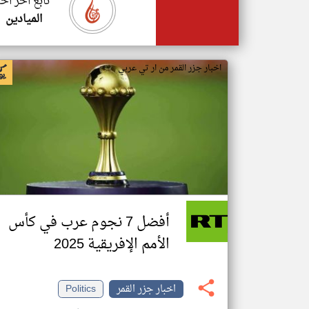
تابع اخر اخب
الميادين
اخبار جزر القمر من ار تي عربي
أفضل 7 نجوم عرب في كأس
الأمم الإفريقية 2025
اخبار جزر القمر
Politics