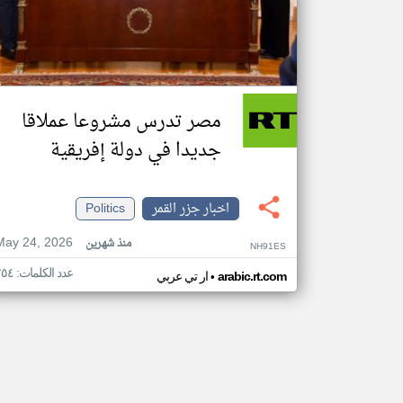
مصر تدرس مشروعا عملاقا
جديدا في دولة إفريقية
اخبار جزر القمر
Politics
May 24, 2026
منذ شهرين
NH91ES
عدد الكلمات: ٢٥٤
•
arabic.rt.com
ار تي عربي