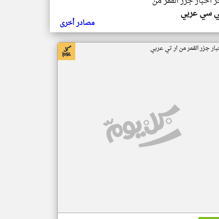
ر اخبار جزر القمر من
ي سي عربي
مصادر أخرى
بار جزر القمر من ار تي عربي