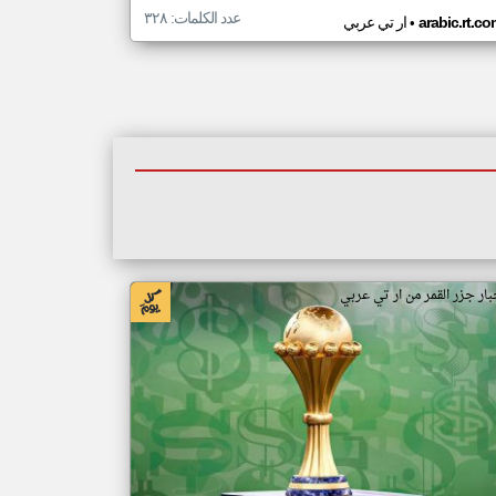
عدد الكلمات: ٣٢٨
•
arabic.rt.c
ار تي عربي
بار جزر القمر من ار تي عربي