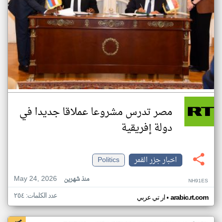
مصر تدرس مشروعا عملاقا جديدا في
دولة إفريقية
اخبار جزر القمر
Politics
May 24, 2026
منذ شهرين
NH91ES
عدد الكلمات: ٢٥٤
•
arabic.rt.com
ار تي عربي