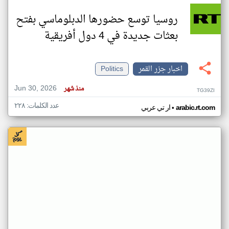
روسيا توسع حضورها الدبلوماسي بفتح
بعثات جديدة في 4 دول أفريقية
اخبار جزر القمر
Politics
Jun 30, 2026
منذ شهر
TG39ZI
عدد الكلمات: ٢٢٨
•
arabic.rt.com
ار تي عربي