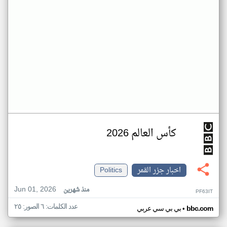
كأس العالم 2026
اخبار جزر القمر
Politics
Jun 01, 2026
منذ شهرين
PF63IT
عدد الكلمات: ٦ الصور: ٢٥
•
bbc.com
بي بي سي عربي