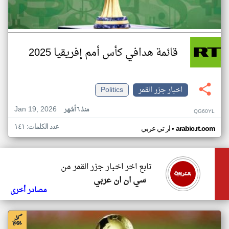
قائمة هدافي كأس أمم إفريقيا 2025
اخبار جزر القمر
Politics
Jan 19, 2026
منذ ٦ أشهر
QG60YL
عدد الكلمات: ١٤١
•
arabic.rt.com
ار تي عربي
تابع اخر اخبار جزر القمر من
سي ان ان عربي
مصادر أخرى