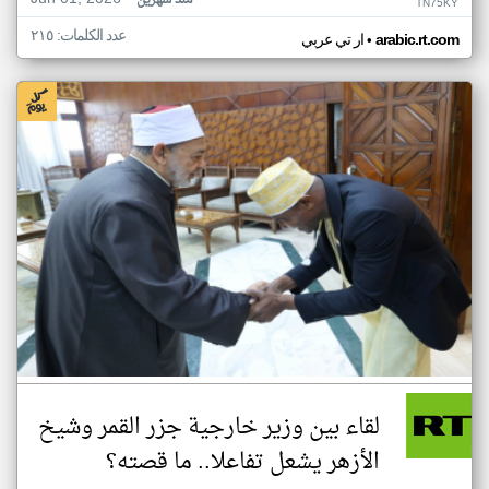
منذ شهرين
TN75KY
عدد الكلمات: ٢١٥
•
arabic.rt.com
ار تي عربي
لقاء بين وزير خارجية جزر القمر وشيخ
الأزهر يشعل تفاعلا.. ما قصته؟