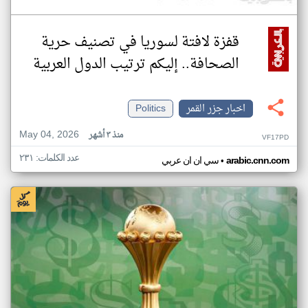
قفزة لافتة لسوريا في تصنيف حرية
الصحافة.. إليكم ترتيب الدول العربية
اخبار جزر القمر
Politics
May 04, 2026
منذ ٣ أشهر
VF17PD
عدد الكلمات: ٢٣١
•
arabic.cnn.com
سي ان ان عربي