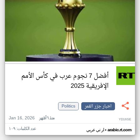
أفضل 7 نجوم عرب في كأس الأمم
الإفريقية 2025
اخبار جزر القمر
Politics
Jan 16, 2026
منذ ٦ أشهر
YD16SE
عدد الكلمات: ١٠٩
•
arabic.rt.com
ار تي عربي