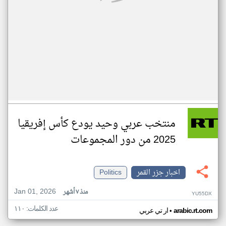
منتخب عربي وحيد يودع كأس إفريقيا
2025 من دور المجموعات
اخبار جزر القمر
Politics
Jan 01, 2026
منذ ٧ أشهر
YU55DX
عدد الكلمات: ١١٠
•
arabic.rt.com
ار تي عربي