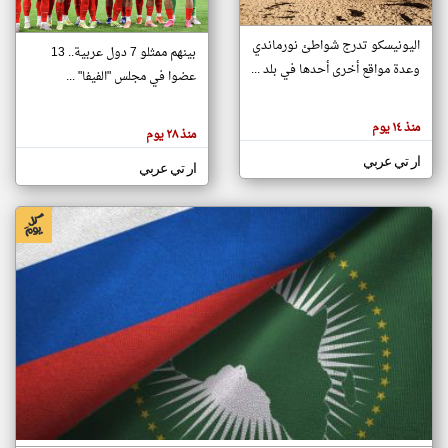
اليونيسكو تدرج شواطئ نورماندي
بينهم ممثلو 7 دول عربية.. 13
klyoum.com
وعدة مواقع أخرى أحدها في بلد ...
تغيير الدولة
عضوا في مجلس "الفيفا" ...
تعبر
مصادر الأخبار من جزر القمر
المقالات
الموجوده
اخبار جزر القمر على مدار الساعة
منذ ١٤ يوم
هنا عن
منذ ٢٨ يوم
وجهة
نظر
أهم اخبار جزر القمر العاجلة والمباشرة
ار تي عربي
كاتبيها.
ار تي عربي