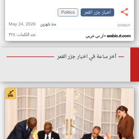
اخبار جزر القمر
Politics
May 24, 2026
منذ شهرين
OX58UY
عدد الكلمات: ٣٢٨
•
arabic.rt.com
ار تي عربي
أخر ساعة في اخبار جزر القمر