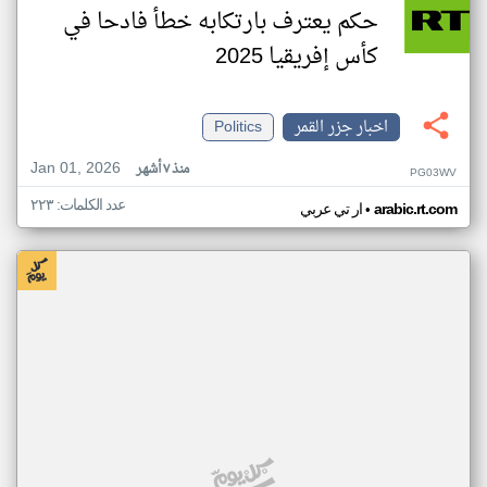
حكم يعترف بارتكابه خطأ فادحا في
كأس إفريقيا 2025
اخبار جزر القمر
Politics
Jan 01, 2026
منذ ٧ أشهر
PG03WV
عدد الكلمات: ٢٢٣
•
arabic.rt.com
ار تي عربي