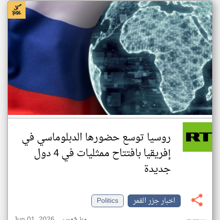
روسيا توسع حضورها الدبلوماسي في
إفريقيا بافتتاح ممثليات في 4 دول
جديدة
اخبار جزر القمر
Politics
Jun 01, 2026