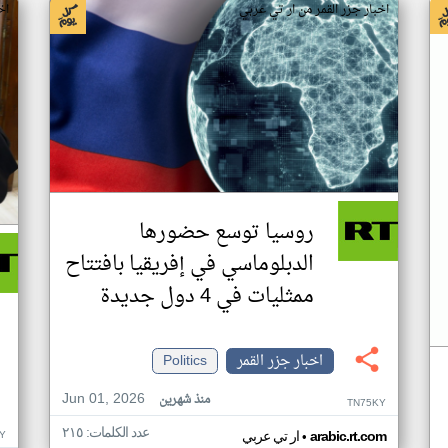
اخبار جزر القمر من ار تي عربي
اخ
روسيا توسع حضورها
الدبلوماسي في إفريقيا بافتتاح
ممثليات في 4 دول جديدة
اخبار جزر القمر
Politics
Jun 01, 2026
منذ شهرين
TN75KY
عدد الكلمات: ٢١٥
•
Y
arabic.rt.com
ار تي عربي