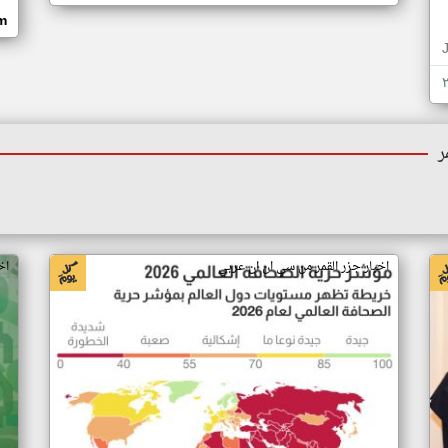
om
ر
اخبار جزر القمر من سي ان ان عربي
اخ