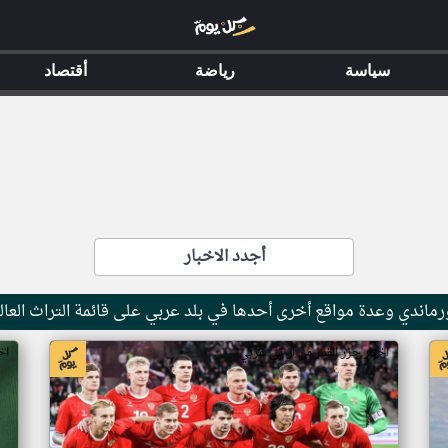
سياسة
رياضة
أقتصاد
أجدد الاخبار
ماندي وعدة مواقع أخرى أحدها في بلد عربي على قائمة التراث العال
اخبار جزر القمر من ار تي عربي
اخ