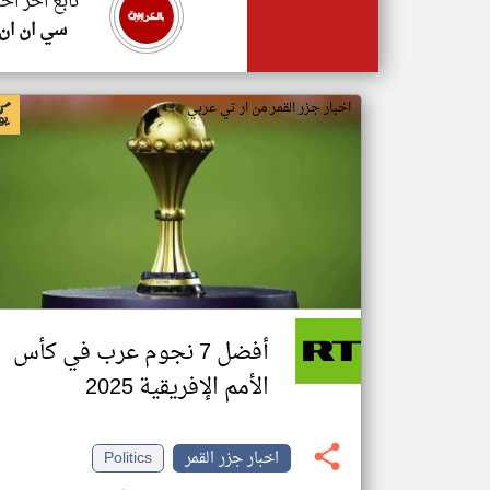
تابع اخر اخب
سي ان ان
اخبار جزر القمر من ار تي عربي
أفضل 7 نجوم عرب في كأس
الأمم الإفريقية 2025
اخبار جزر القمر
Politics