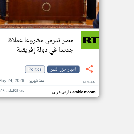
مصر تدرس مشروعا عملاقا
جديدا في دولة إفريقية
اخبار جزر القمر
Politics
May 24, 2026
منذ شهرين
NH91ES
عدد الكلمات: ٢٥٤
•
arabic.rt.com
ار تي عربي