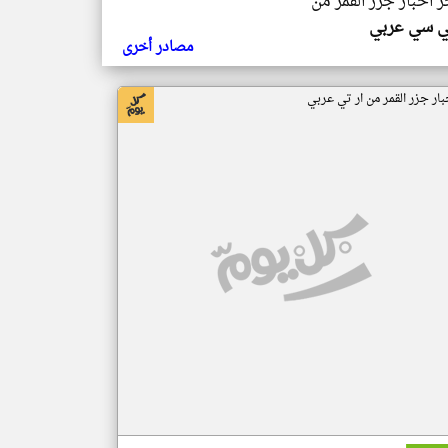
ر اخبار جزر القمر من
ي سي عربي
مصادر أخرى
بار جزر القمر من ار تي عربي