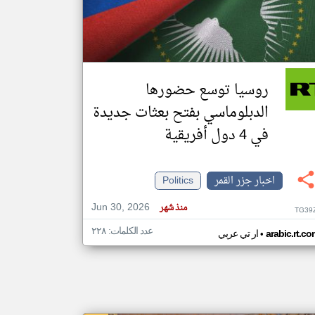
klyoum.com
تغيير الدولة
مصادر الأخبار من جزر القمر
روسيا توسع حضورها
اخبار جزر القمر على مدار الساعة
الدبلوماسي بفتح بعثات جديدة
أهم اخبار جزر القمر العاجلة والمباشرة
في 4 دول أفريقية
اخبار جزر القمر
Politics
Jun 30, 2026
منذ شهر
TG39
عدد الكلمات: ٢٢٨
•
arabic.rt.c
ار تي عربي