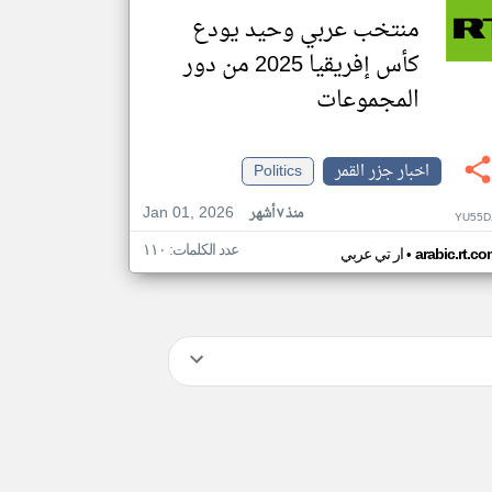
منتخب عربي وحيد يودع
كأس إفريقيا 2025 من دور
المجموعات
اخبار جزر القمر
Politics
Jan 01, 2026
منذ ٧ أشهر
YU55D
عدد الكلمات: ١١٠
•
arabic.rt.c
ار تي عربي