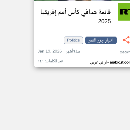
قائمة هدافي كأس أمم إفريقيا
2025
اخبار جزر القمر
Politics
Jan 19, 2026
منذ ٦ أشهر
QG60Y
عدد الكلمات: ١٤١
•
arabic.rt.c
ار تي عربي