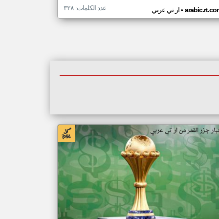
عدد الكلمات: ٣٢٨
•
arabic.rt.c
ار تي عربي
بار جزر القمر من ار تي عربي