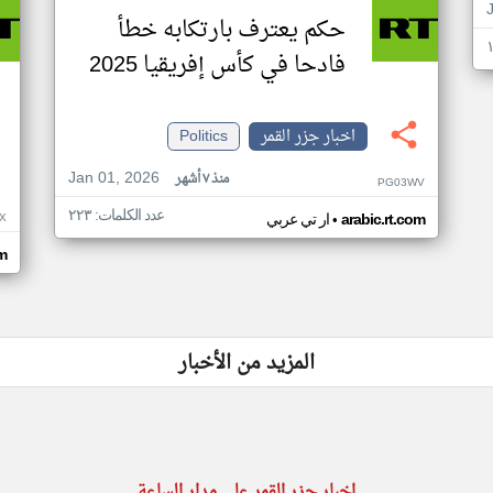
حكم يعترف بارتكابه خطأ
فادحا في كأس إفريقيا 2025
اخبار جزر القمر
Politics
Jan 01, 2026
منذ ٧ أشهر
PG03WV
عدد الكلمات: ٢٢٣
•
X
arabic.rt.com
ار تي عربي
om
المزيد من الأخبار
اخبار جزر القمر على مدار الساعة