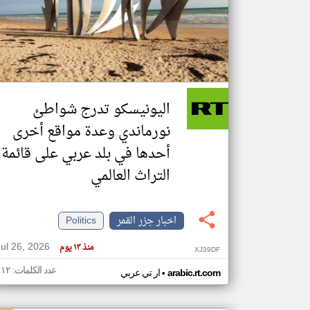
تعبر
المقالات
الموجوده
هنا عن
وجهة
اليونيسكو تدرج شواطئ
نظر
كاتبيها.
نورماندي وعدة مواقع أخرى
أحدها في بلد عربي على قائمة
التراث العالمي
اخبار جزر القمر
Politics
Jul 26, 2026
منذ ١٣ يوم
XJ39DF
عدد الكلمات: ٤١٢
•
arabic.rt.com
ار تي عربي