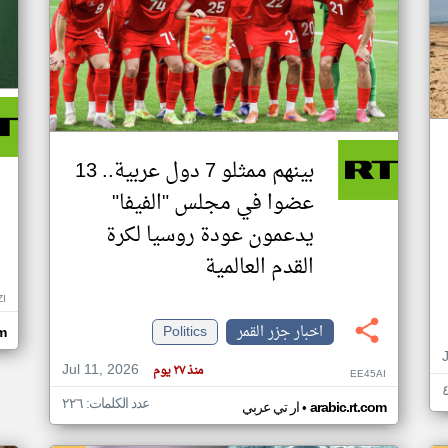
بينهم ممثلو 7 دول عربية.. 13
عضوا في مجلس "الفيفا"
يدعمون عودة روسيا لكرة
القدم العالمية
ZI
اخبار جزر القمر
Politics
om
Jul 11, 2026
منذ ٢٧ يوم
EE45AI
عدد الكلمات: ٢٢٦
•
arabic.rt.com
ار تي عربي