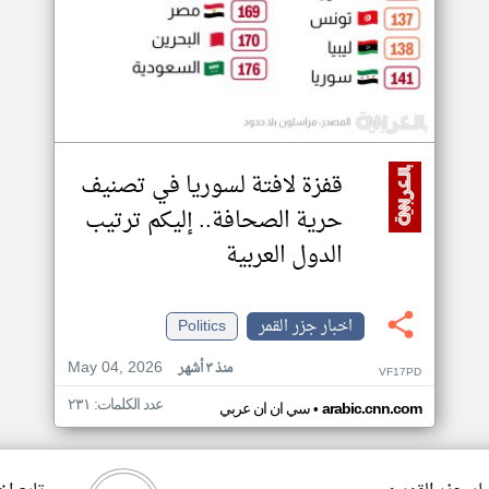
قفزة لافتة لسوريا في تصنيف
حرية الصحافة.. إليكم ترتيب
الدول العربية
اخبار جزر القمر
Politics
May 04, 2026
منذ ٣ أشهر
VF17PD
عدد الكلمات: ٢٣١
•
arabic.cnn.com
سي ان ان عربي