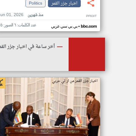
اخبار جزر القمر
Politics
Jun 01, 2026
منذ شهرين
PF63IT
عدد الكلمات: ٦ الصور: ٢٥
•
bbc.com
بي بي سي عربي
أخر ساعة في اخبار جزر القم
اخبار جزر القمر من ار تي عربي