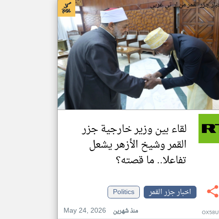
بار جزر القمر من ار تي عربي
لقاء بين وزير خارجية جزر
القمر وشيخ الأزهر يشعل
تفاعلا.. ما قصته؟
اخبار جزر القمر
Politics
May 24, 2026
منذ شهرين
OX58U