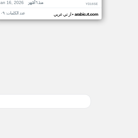
Jan 16, 2026
منذ ٦ أشهر
YD16SE
عدد الكلمات: ١٠٩
•
arabic.rt.com
ار تي عربي