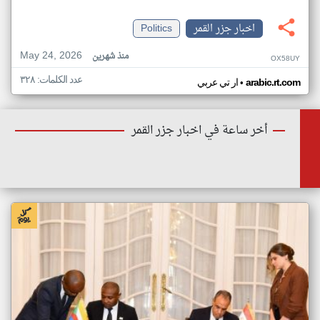
اخبار جزر القمر
Politics
May 24, 2026
منذ شهرين
OX58UY
عدد الكلمات: ٣٢٨
•
arabic.rt.com
ار تي عربي
أخر ساعة في اخبار جزر القمر