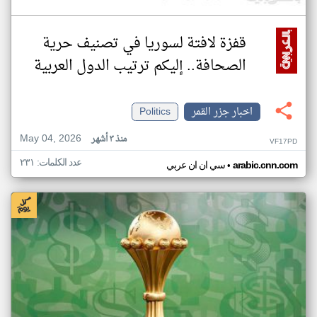
قفزة لافتة لسوريا في تصنيف حرية
الصحافة.. إليكم ترتيب الدول العربية
اخبار جزر القمر
Politics
May 04, 2026
منذ ٣ أشهر
VF17PD
عدد الكلمات: ٢٣١
•
arabic.cnn.com
سي ان ان عربي