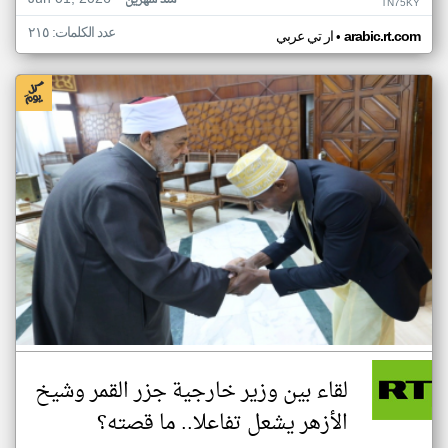
منذ شهرين
TN75KY
عدد الكلمات: ٢١٥
•
arabic.rt.com
ار تي عربي
لقاء بين وزير خارجية جزر القمر وشيخ
الأزهر يشعل تفاعلا.. ما قصته؟