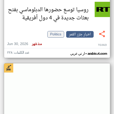
روسيا توسع حضورها الدبلوماسي بفتح
بعثات جديدة في 4 دول أفريقية
اخبار جزر القمر
Politics
Jun 30, 2026
منذ شهر
TG39ZI
عدد الكلمات: ٢٢٨
•
arabic.rt.com
ار تي عربي