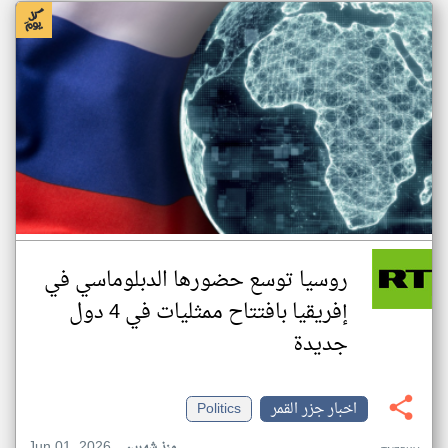
روسيا توسع حضورها الدبلوماسي في
إفريقيا بافتتاح ممثليات في 4 دول
جديدة
اخبار جزر القمر
Politics
Jun 01, 2026