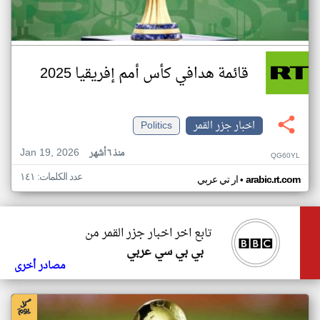
قائمة هدافي كأس أمم إفريقيا 2025
اخبار جزر القمر
Politics
Jan 19, 2026
منذ ٦ أشهر
QG60YL
عدد الكلمات: ١٤١
•
arabic.rt.com
ار تي عربي
تابع اخر اخبار جزر القمر من
بي بي سي عربي
مصادر أخرى