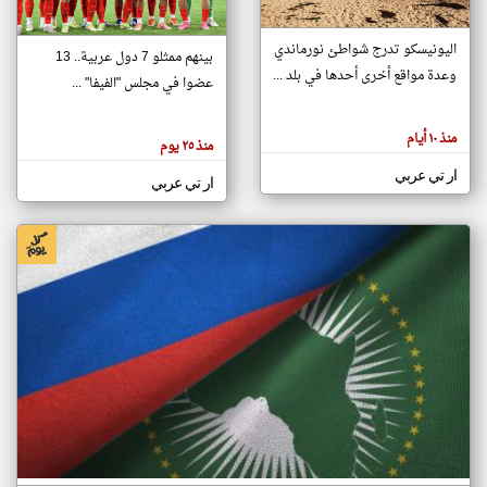
اليونيسكو تدرج شواطئ نورماندي
بينهم ممثلو 7 دول عربية.. 13
klyoum.com
وعدة مواقع أخرى أحدها في بلد ...
تغيير الدولة
عضوا في مجلس "الفيفا" ...
تعبر
مصادر الأخبار من جزر القمر
المقالات
الموجوده
اخبار جزر القمر على مدار الساعة
منذ ١٠ أيام
هنا عن
منذ ٢٥ يوم
وجهة
نظر
أهم اخبار جزر القمر العاجلة والمباشرة
ار تي عربي
كاتبيها.
ار تي عربي