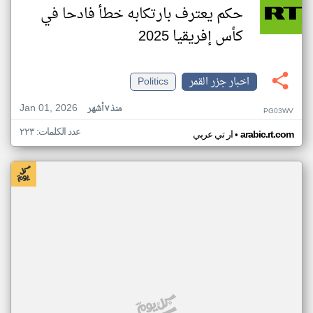
حكم يعترف بارتكابه خطأ فادحا في
كأس إفريقيا 2025
اخبار جزر القمر
Politics
Jan 01, 2026
منذ ٧ أشهر
PG03WV
عدد الكلمات: ٢٢٣
•
arabic.rt.com
ار تي عربي