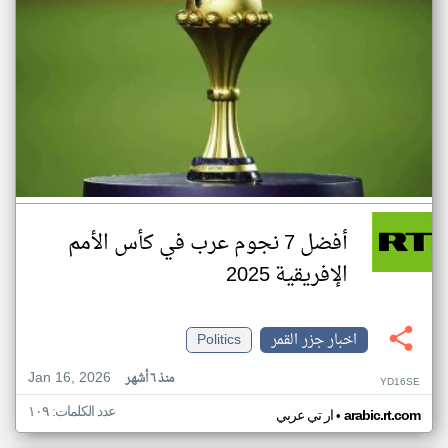
أفضل 7 نجوم عرب في كأس الأمم
الإفريقية 2025
اخبار جزر القمر
Politics
Jan 16, 2026
منذ ٦ أشهر
YD16SE
عدد الكلمات: ١٠٩
•
arabic.rt.com
ار تي عربي