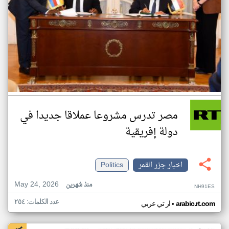
مصر تدرس مشروعا عملاقا جديدا في
دولة إفريقية
اخبار جزر القمر
Politics
May 24, 2026
منذ شهرين
NH91ES
عدد الكلمات: ٢٥٤
•
arabic.rt.com
ار تي عربي