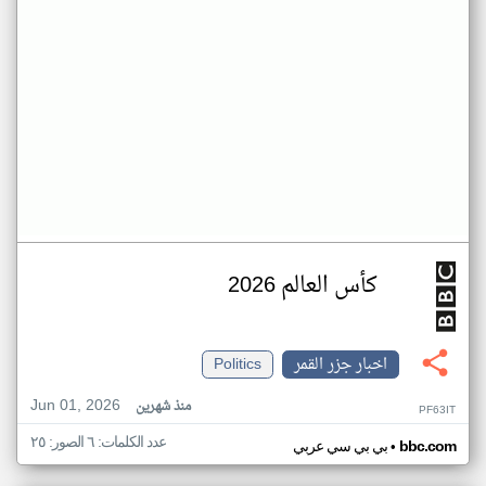
كأس العالم 2026
اخبار جزر القمر
Politics
Jun 01, 2026
منذ شهرين
PF63IT
عدد الكلمات: ٦ الصور: ٢٥
•
bbc.com
بي بي سي عربي