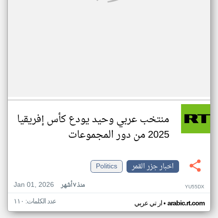
منتخب عربي وحيد يودع كأس إفريقيا
2025 من دور المجموعات
اخبار جزر القمر
Politics
Jan 01, 2026
منذ ٧ أشهر
YU55DX
عدد الكلمات: ١١٠
•
arabic.rt.com
ار تي عربي