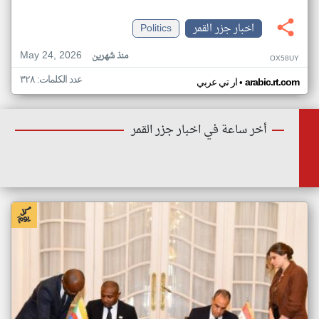
اخبار جزر القمر
Politics
May 24, 2026
منذ شهرين
OX58UY
عدد الكلمات: ٣٢٨
•
arabic.rt.com
ار تي عربي
أخر ساعة في اخبار جزر القمر