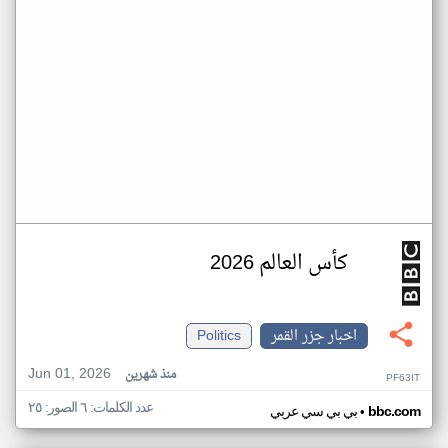
كأس العالم 2026
اخبار جزر القمر
Politics
Jun 01, 2026
منذ شهرين
PF63IT
عدد الكلمات: ٦ الصور: ٢٥
•
bbc.com
بي بي سي عربي