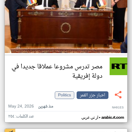
مصر تدرس مشروعا عملاقا جديدا في
دولة إفريقية
اخبار جزر القمر
Politics
May 24, 2026
منذ شهرين
NH91ES
عدد الكلمات: ٢٥٤
•
arabic.rt.com
ار تي عربي