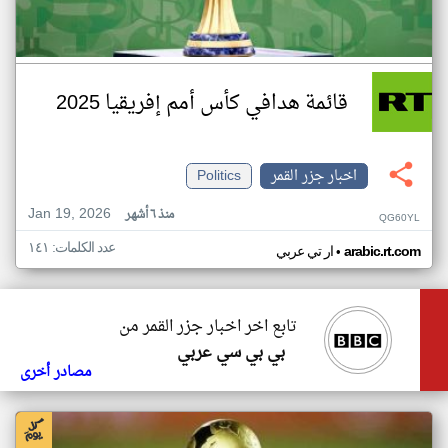
قائمة هدافي كأس أمم إفريقيا 2025
اخبار جزر القمر
Politics
Jan 19, 2026
منذ ٦ أشهر
QG60YL
عدد الكلمات: ١٤١
•
arabic.rt.com
ار تي عربي
تابع اخر اخبار جزر القمر من
بي بي سي عربي
مصادر أخرى