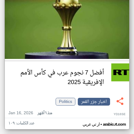
أفضل 7 نجوم عرب في كأس الأمم
الإفريقية 2025
اخبار جزر القمر
Politics
Jan 16, 2026
منذ ٦ أشهر
YD16SE
عدد الكلمات: ١٠٩
•
arabic.rt.com
ار تي عربي