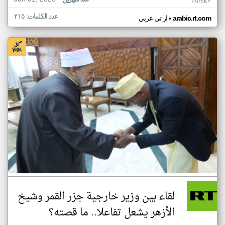
منذ شهرين
TN75KY
عدد الكلمات: ٢١٥
•
arabic.rt.com
ار تي عربي
لقاء بين وزير خارجية جزر القمر وشيخ
الأزهر يشعل تفاعلا.. ما قصته؟