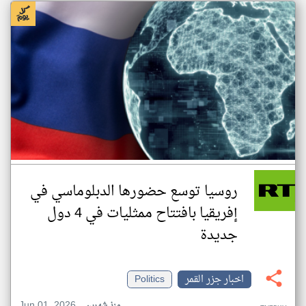
روسيا توسع حضورها الدبلوماسي في
إفريقيا بافتتاح ممثليات في 4 دول
جديدة
اخبار جزر القمر
Politics
Jun 01, 2026