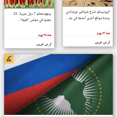
اليونيسكو تدرج شواطئ نورماندي
بينهم ممثلو 7 دول عربية.. 13
klyoum.com
وعدة مواقع أخرى أحدها في بلد ...
تغيير الدولة
عضوا في مجلس "الفيفا" ...
تعبر
مصادر الأخبار من جزر القمر
المقالات
الموجوده
اخبار جزر القمر على مدار الساعة
منذ ١٣ يوم
هنا عن
منذ ٢٨ يوم
وجهة
نظر
أهم اخبار جزر القمر العاجلة والمباشرة
ار تي عربي
كاتبيها.
ار تي عربي