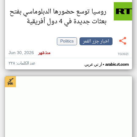
روسيا توسع حضورها الدبلوماسي بفتح
بعثات جديدة في 4 دول أفريقية
اخبار جزر القمر
Politics
Jun 30, 2026
منذ شهر
TG39ZI
عدد الكلمات: ٢٢٨
•
arabic.rt.com
ار تي عربي