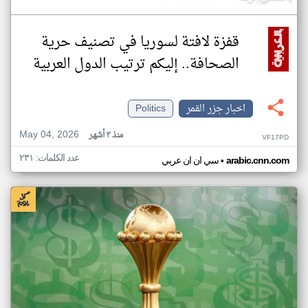
قفزة لافتة لسوريا في تصنيف حرية
الصحافة.. إليكم ترتيب الدول العربية
اخبار جزر القمر
Politics
May 04, 2026
منذ ٣ أشهر
VF17PD
عدد الكلمات: ٢٣١
•
arabic.cnn.com
سي ان ان عربي