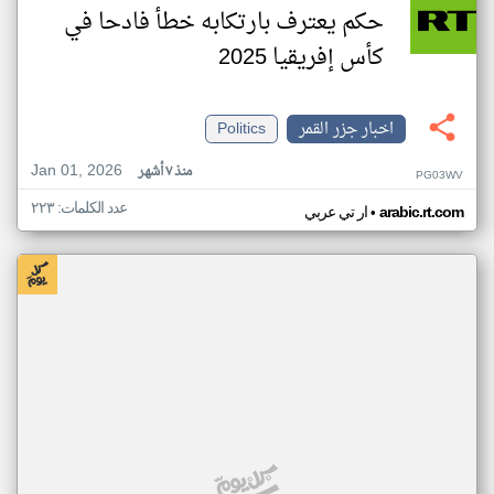
حكم يعترف بارتكابه خطأ فادحا في
كأس إفريقيا 2025
اخبار جزر القمر
Politics
Jan 01, 2026
منذ ٧ أشهر
PG03WV
عدد الكلمات: ٢٢٣
•
arabic.rt.com
ار تي عربي