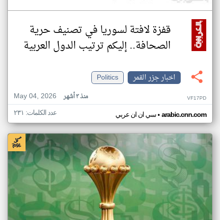
قفزة لافتة لسوريا في تصنيف حرية
الصحافة.. إليكم ترتيب الدول العربية
اخبار جزر القمر
Politics
May 04, 2026
منذ ٣ أشهر
VF17PD
عدد الكلمات: ٢٣١
•
arabic.cnn.com
سي ان ان عربي