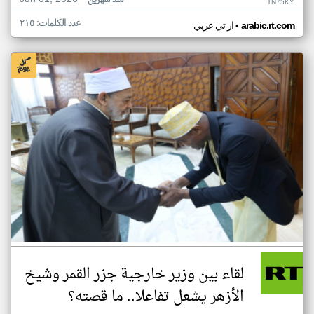
منذ شهرين
TN75KY
عدد الكلمات: ٢١٥
•
arabic.rt.com
ار تي عربي
لقاء بين وزير خارجية جزر القمر وشيخ
الأزهر يشعل تفاعلا.. ما قصته؟