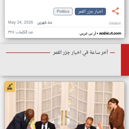
اخبار جزر القمر
Politics
May 24, 2026
منذ شهرين
OX58UY
عدد الكلمات: ٣٢٨
•
arabic.rt.com
ار تي عربي
أخر ساعة في اخبار جزر القمر