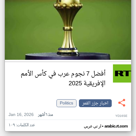
أفضل 7 نجوم عرب في كأس الأمم
الإفريقية 2025
اخبار جزر القمر
Politics
Jan 16, 2026
منذ ٦ أشهر
YD16SE
عدد الكلمات: ١٠٩
•
arabic.rt.com
ار تي عربي