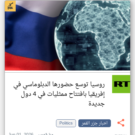
روسيا توسع حضورها الدبلوماسي في
إفريقيا بافتتاح ممثليات في 4 دول
جديدة
اخبار جزر القمر
Politics
Jun 01, 2026