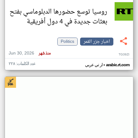
روسيا توسع حضورها الدبلوماسي بفتح
بعثات جديدة في 4 دول أفريقية
اخبار جزر القمر
Politics
Jun 30, 2026
منذ شهر
TG39ZI
عدد الكلمات: ٢٢٨
•
arabic.rt.com
ار تي عربي