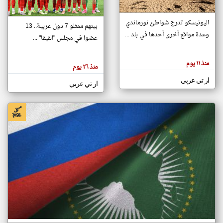
اليونيسكو تدرج شواطئ نورماندي
بينهم ممثلو 7 دول عربية.. 13
klyoum.com
وعدة مواقع أخرى أحدها في بلد ...
تغيير الدولة
عضوا في مجلس "الفيفا" ...
تعبر
مصادر الأخبار من جزر القمر
المقالات
الموجوده
اخبار جزر القمر على مدار الساعة
منذ ١١ يوم
هنا عن
منذ ٢٦ يوم
وجهة
نظر
أهم اخبار جزر القمر العاجلة والمباشرة
ار تي عربي
كاتبيها.
ار تي عربي