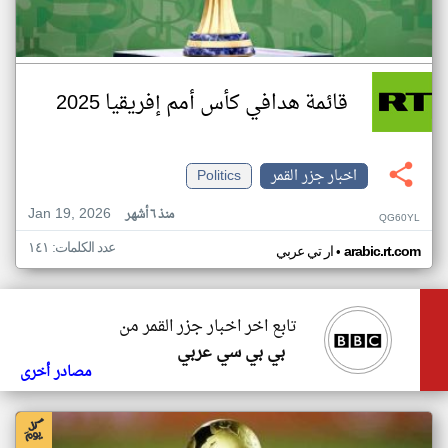
قائمة هدافي كأس أمم إفريقيا 2025
اخبار جزر القمر
Politics
Jan 19, 2026
منذ ٦ أشهر
QG60YL
عدد الكلمات: ١٤١
•
arabic.rt.com
ار تي عربي
تابع اخر اخبار جزر القمر من
بي بي سي عربي
مصادر أخرى