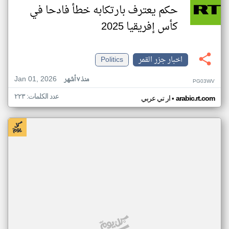
حكم يعترف بارتكابه خطأ فادحا في
كأس إفريقيا 2025
اخبار جزر القمر
Politics
Jan 01, 2026
منذ ٧ أشهر
PG03WV
عدد الكلمات: ٢٢٣
•
arabic.rt.com
ار تي عربي