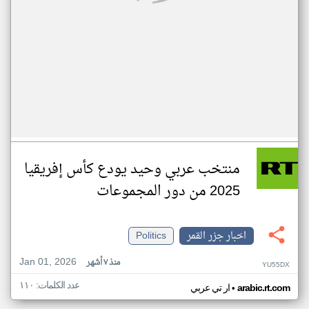
منتخب عربي وحيد يودع كأس إفريقيا
2025 من دور المجموعات
اخبار جزر القمر
Politics
Jan 01, 2026
منذ ٧ أشهر
YU55DX
عدد الكلمات: ١١٠
•
arabic.rt.com
ار تي عربي