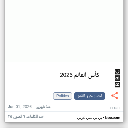
كأس العالم 2026
اخبار جزر القمر
Politics
Jun 01, 2026
منذ شهرين
PF63IT
عدد الكلمات: ٦ الصور: ٢٥
•
bbc.com
بي بي سي عربي