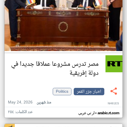
مصر تدرس مشروعا عملاقا جديدا في
دولة إفريقية
اخبار جزر القمر
Politics
May 24, 2026
منذ شهرين
NH91ES
عدد الكلمات: ٢٥٤
•
arabic.rt.com
ار تي عربي