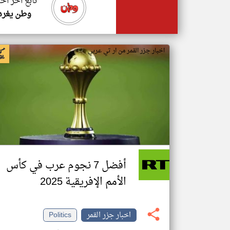
تابع اخر اخب
وطن يغرد
اخبار جزر القمر من ار تي عربي
أفضل 7 نجوم عرب في كأس
الأمم الإفريقية 2025
اخبار جزر القمر
Politics