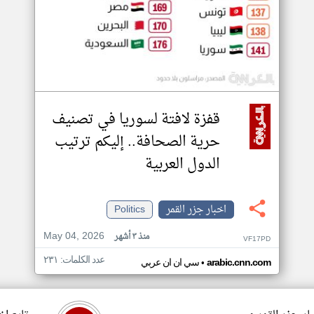
قفزة لافتة لسوريا في تصنيف
حرية الصحافة.. إليكم ترتيب
الدول العربية
اخبار جزر القمر
Politics
May 04, 2026
منذ ٣ أشهر
VF17PD
عدد الكلمات: ٢٣١
•
arabic.cnn.com
سي ان ان عربي