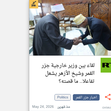
بار جزر القمر من ار تي عربي
لقاء بين وزير خارجية جزر
القمر وشيخ الأزهر يشعل
تفاعلا.. ما قصته؟
اخبار جزر القمر
Politics
May 24, 2026
منذ شهرين
OX58U