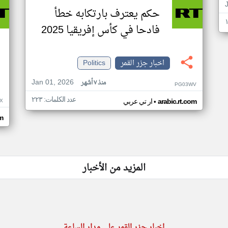
حكم يعترف بارتكابه خطأ
فادحا في كأس إفريقيا 2025
اخبار جزر القمر
Politics
Jan 01, 2026
منذ ٧ أشهر
PG03WV
عدد الكلمات: ٢٢٣
•
X
arabic.rt.com
ار تي عربي
om
المزيد من الأخبار
اخبار جزر القمر على مدار الساعة