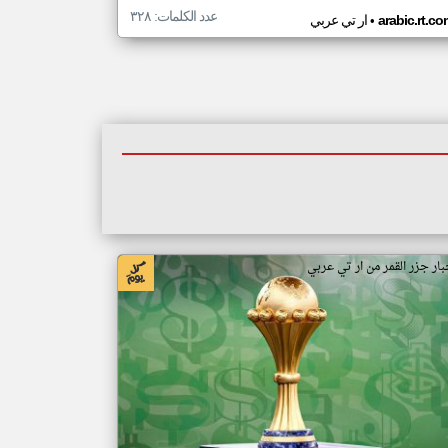
عدد الكلمات: ٣٢٨
•
arabic.rt.c
ار تي عربي
بار جزر القمر من ار تي عربي