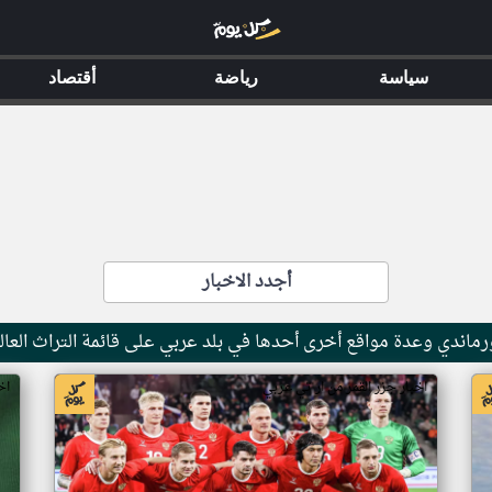
سياسة
رياضة
أقتصاد
أجدد الاخبار
ماندي وعدة مواقع أخرى أحدها في بلد عربي على قائمة التراث العال
اخبار جزر القمر من ار تي عربي
اخ