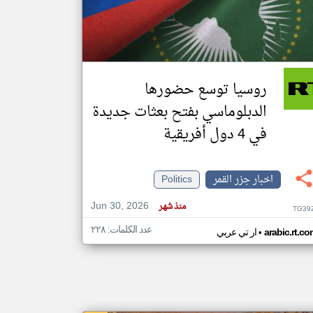
klyoum.com
تغيير الدولة
مصادر الأخبار من جزر القمر
روسيا توسع حضورها
اخبار جزر القمر على مدار الساعة
الدبلوماسي بفتح بعثات جديدة
أهم اخبار جزر القمر العاجلة والمباشرة
في 4 دول أفريقية
اخبار جزر القمر
Politics
Jun 30, 2026
منذ شهر
TG39
عدد الكلمات: ٢٢٨
•
arabic.rt.c
ار تي عربي