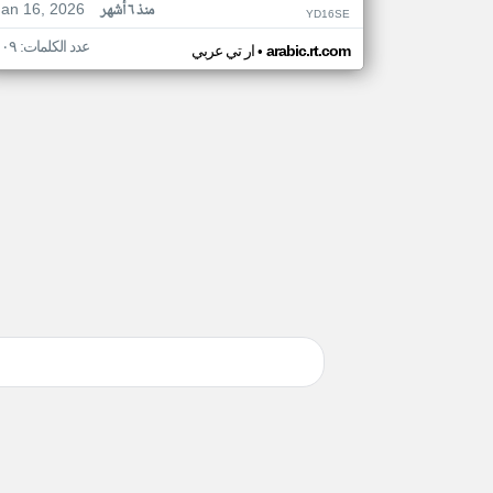
Jan 16, 2026
منذ ٦ أشهر
YD16SE
عدد الكلمات: ١٠٩
•
arabic.rt.com
ار تي عربي