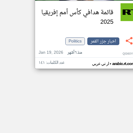
قائمة هدافي كأس أمم إفريقيا
2025
اخبار جزر القمر
Politics
Jan 19, 2026
منذ ٦ أشهر
QG60Y
عدد الكلمات: ١٤١
•
arabic.rt.c
ار تي عربي