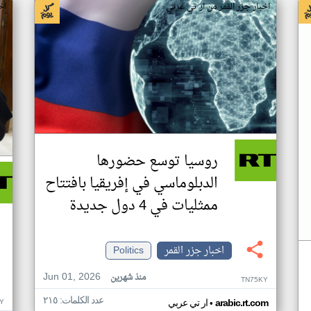
اخبار جزر القمر من ار تي عربي
اخ
روسيا توسع حضورها
الدبلوماسي في إفريقيا بافتتاح
ممثليات في 4 دول جديدة
اخبار جزر القمر
Politics
Jun 01, 2026
منذ شهرين
TN75KY
عدد الكلمات: ٢١٥
•
Y
arabic.rt.com
ار تي عربي