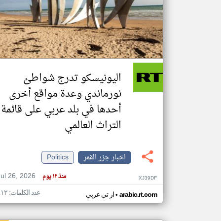
تعبر
المقالات
الموجوده
هنا عن
وجهة
اليونيسكو تدرج شواطئ
نظر
كاتبيها.
نورماندي وعدة مواقع أخرى
أحدها في بلد عربي على قائمة
التراث العالمي
اخبار جزر القمر
Politics
Jul 26, 2026
منذ ١٢ يوم
XJ39DF
عدد الكلمات: ٤١٢
•
arabic.rt.com
ار تي عربي