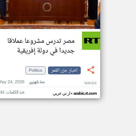
مصر تدرس مشروعا عملاقا
جديدا في دولة إفريقية
اخبار جزر القمر
Politics
May 24, 2026
منذ شهرين
NH91ES
عدد الكلمات: ٢٥٤
•
arabic.rt.com
ار تي عربي