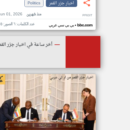
اخبار جزر القمر
Politics
Jun 01, 2026
منذ شهرين
PF63IT
عدد الكلمات: ٦ الصور: ٢٥
•
bbc.com
بي بي سي عربي
أخر ساعة في اخبار جزر القم
اخبار جزر القمر من ار تي عربي