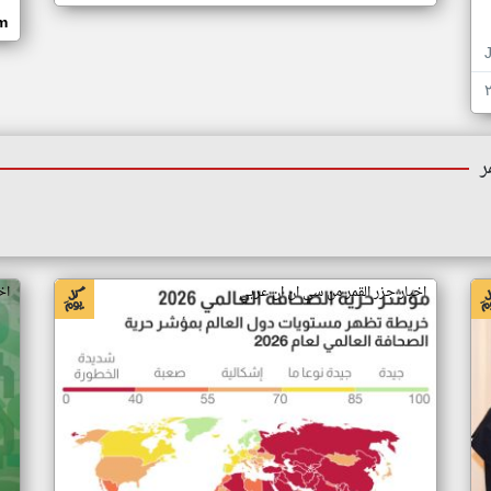
om
ر
اخبار جزر القمر من سي ان ان عربي
اخ