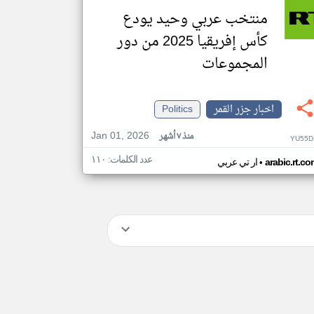
منتخب عربي وحيد يودع
كأس إفريقيا 2025 من دور
المجموعات
اخبار جزر القمر
Politics
Jan 01, 2026
منذ ٧ أشهر
YU55D
عدد الكلمات: ١١٠
•
arabic.rt.c
ار تي عربي