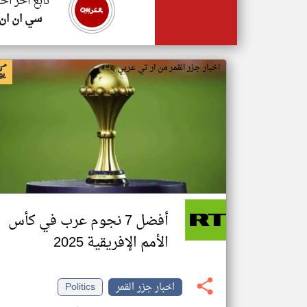
تابع اخر اخب
سي ان ان
اخبار جزر القمر من ار تي عربي
أفضل 7 نجوم عرب في كأس
الأمم الإفريقية 2025
اخبار جزر القمر
Politics