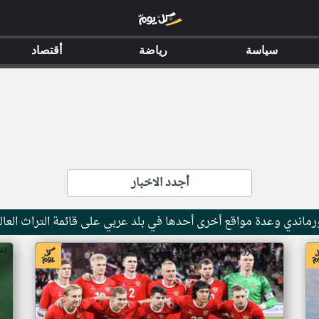
سياسة
رياضة
أقتصاد
أجدد الاخبار
ماندي وعدة مواقع أخرى أحدها في بلد عربي على قائمة التراث العال
اخبار جزر القمر من ار تي عربي
اخ