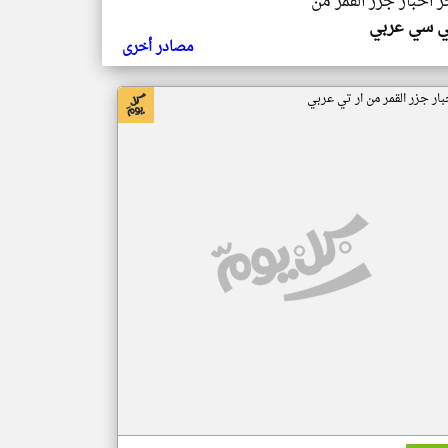
ر اخبار جزر القمر من
ي سي عربي
مصادر أخرى
بار جزر القمر من ار تي عربي