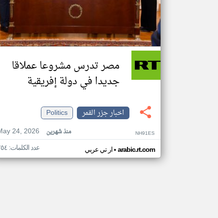
مصر تدرس مشروعا عملاقا
جديدا في دولة إفريقية
اخبار جزر القمر
Politics
May 24, 2026
منذ شهرين
NH91ES
عدد الكلمات: ٢٥٤
•
arabic.rt.com
ار تي عربي