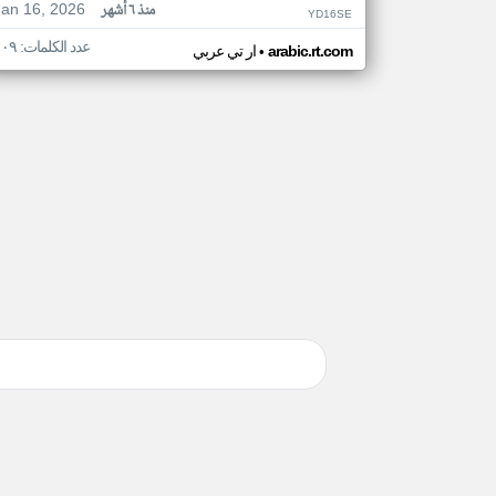
Jan 16, 2026
منذ ٦ أشهر
YD16SE
عدد الكلمات: ١٠٩
•
arabic.rt.com
ار تي عربي