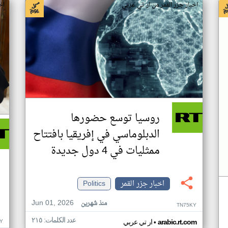
اخبار جزر القمر من ار تي عربي
اخ
روسيا توسع حضورها
الدبلوماسي في إفريقيا بافتتاح
ممثليات في 4 دول جديدة
اخبار جزر القمر
Politics
Jun 01, 2026
منذ شهرين
TN75KY
عدد الكلمات: ٢١٥
•
Y
arabic.rt.com
ار تي عربي