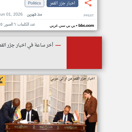
اخبار جزر القمر
Politics
Jun 01, 2026
منذ شهرين
PF63IT
عدد الكلمات: ٦ الصور: ٢٥
•
bbc.com
بي بي سي عربي
أخر ساعة في اخبار جزر القم
اخبار جزر القمر من ار تي عربي