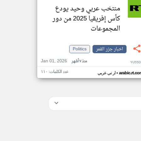
منتخب عربي وحيد يودع
كأس إفريقيا 2025 من دور
المجموعات
اخبار جزر القمر
Politics
Jan 01, 2026
منذ ٧ أشهر
YU55D
عدد الكلمات: ١١٠
•
arabic.rt.c
ار تي عربي