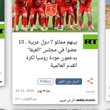
بينهم ممثلو 7 دول عربية.. 13
عضوا في مجلس "الفيفا"
يدعمون عودة روسيا لكرة
القدم العالمية
ZI
اخبار جزر القمر
Politics
om
Jul 11, 2026
منذ ٢٧ يوم
EE45AI
عدد الكلمات: ٢٢٦
•
arabic.rt.com
ار تي عربي