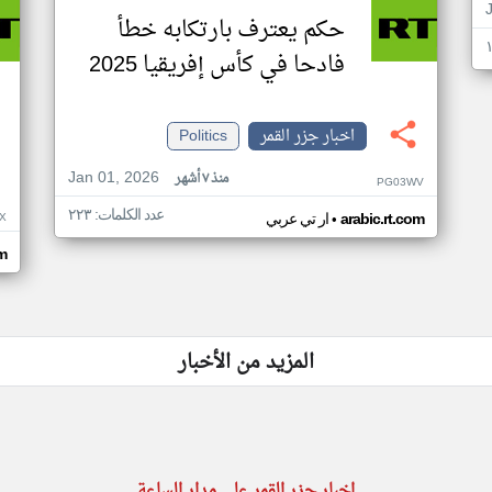
حكم يعترف بارتكابه خطأ
فادحا في كأس إفريقيا 2025
اخبار جزر القمر
Politics
Jan 01, 2026
منذ ٧ أشهر
PG03WV
عدد الكلمات: ٢٢٣
•
X
arabic.rt.com
ار تي عربي
om
المزيد من الأخبار
اخبار جزر القمر على مدار الساعة