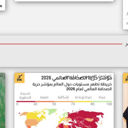
om
ر
اخبار جزر القمر من سي ان ان عربي
اخ