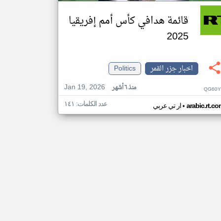
قائمة هدافي كأس أمم إفريقيا
2025
اخبار جزر القمر
Politics
Jan 19, 2026
منذ ٦ أشهر
QG60Y
عدد الكلمات: ١٤١
•
arabic.rt.c
ار تي عربي