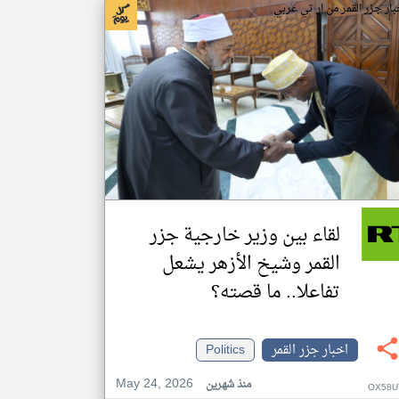
بار جزر القمر من ار تي عربي
لقاء بين وزير خارجية جزر
القمر وشيخ الأزهر يشعل
تفاعلا.. ما قصته؟
اخبار جزر القمر
Politics
May 24, 2026
منذ شهرين
OX58U