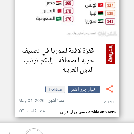
قفزة لافتة لسوريا في تصنيف
حرية الصحافة.. إليكم ترتيب
الدول العربية
اخبار جزر القمر
Politics
May 04, 2026
منذ ٣ أشهر
VF17PD
عدد الكلمات: ٢٣١
•
arabic.cnn.com
سي ان ان عربي