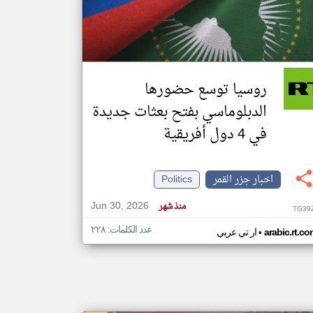
klyoum.com
تغيير الدولة
مصادر الأخبار من جزر القمر
روسيا توسع حضورها
اخبار جزر القمر على مدار الساعة
الدبلوماسي بفتح بعثات جديدة
أهم اخبار جزر القمر العاجلة والمباشرة
في 4 دول أفريقية
اخبار جزر القمر
Politics
Jun 30, 2026
منذ شهر
TG39
عدد الكلمات: ٢٢٨
•
arabic.rt.c
ار تي عربي