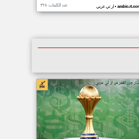
عدد الكلمات: ٣٢٨
•
arabic.rt.c
ار تي عربي
بار جزر القمر من ار تي عربي