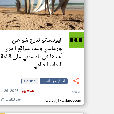
تعبر
المقالات
الموجوده
هنا عن
وجهة
اليونيسكو تدرج شواطئ
نظر
كاتبيها.
نورماندي وعدة مواقع أخرى
أحدها في بلد عربي على قائمة
التراث العالمي
اخبار جزر القمر
Politics
Jul 26, 2026
منذ ١٢ يوم
XJ39DF
عدد الكلمات: ٤١٢
•
arabic.rt.com
ار تي عربي