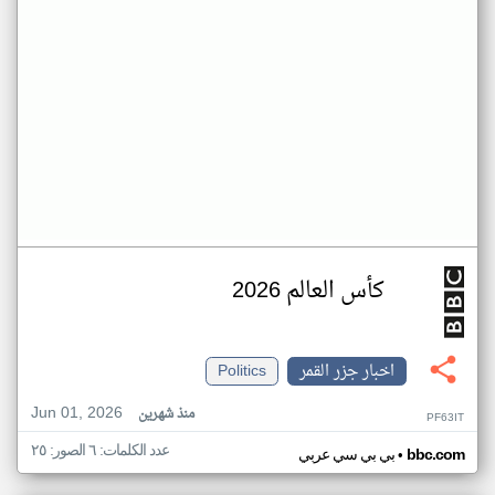
كأس العالم 2026
اخبار جزر القمر
Politics
Jun 01, 2026
منذ شهرين
PF63IT
عدد الكلمات: ٦ الصور: ٢٥
•
bbc.com
بي بي سي عربي