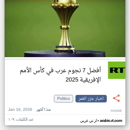
أفضل 7 نجوم عرب في كأس الأمم
الإفريقية 2025
اخبار جزر القمر
Politics
Jan 16, 2026
منذ ٦ أشهر
YD16SE
عدد الكلمات: ١٠٩
•
arabic.rt.com
ار تي عربي