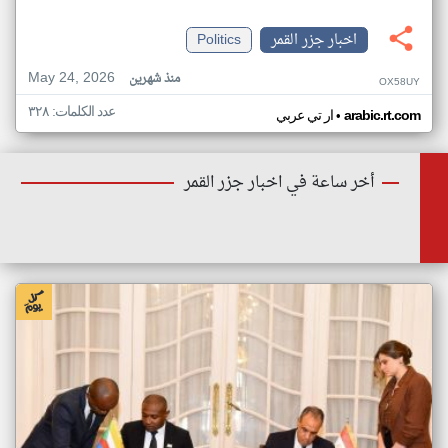
اخبار جزر القمر
Politics
May 24, 2026
منذ شهرين
OX58UY
عدد الكلمات: ٣٢٨
•
arabic.rt.com
ار تي عربي
أخر ساعة في اخبار جزر القمر