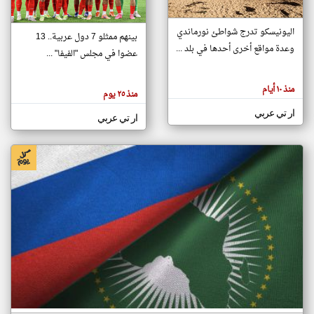
اليونيسكو تدرج شواطئ نورماندي
بينهم ممثلو 7 دول عربية.. 13
klyoum.com
وعدة مواقع أخرى أحدها في بلد ...
تغيير الدولة
عضوا في مجلس "الفيفا" ...
تعبر
مصادر الأخبار من جزر القمر
المقالات
الموجوده
اخبار جزر القمر على مدار الساعة
منذ ١٠ أيام
هنا عن
منذ ٢٥ يوم
وجهة
نظر
أهم اخبار جزر القمر العاجلة والمباشرة
ار تي عربي
كاتبيها.
ار تي عربي