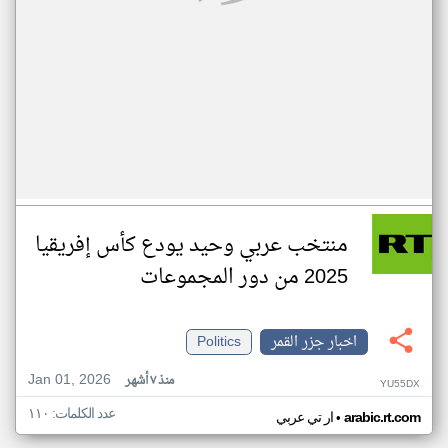
منتخب عربي وحيد يودع كأس إفريقيا
2025 من دور المجموعات
اخبار جزر القمر
Politics
Jan 01, 2026
منذ ٧ أشهر
YU55DX
عدد الكلمات: ١١٠
•
arabic.rt.com
ار تي عربي