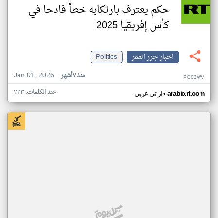
حكم يعترف بارتكابه خطأ فادحا في
كأس إفريقيا 2025
اخبار جزر القمر
Politics
Jan 01, 2026
منذ ٧ أشهر
PG03WV
عدد الكلمات: ٢٢٣
•
arabic.rt.com
ار تي عربي