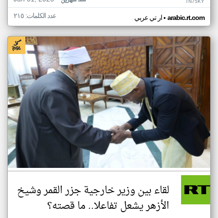
منذ شهرين
TN75KY
عدد الكلمات: ٢١٥
•
arabic.rt.com
ار تي عربي
لقاء بين وزير خارجية جزر القمر وشيخ
الأزهر يشعل تفاعلا.. ما قصته؟