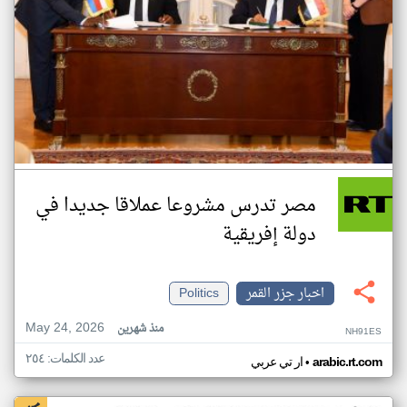
مصر تدرس مشروعا عملاقا جديدا في
دولة إفريقية
اخبار جزر القمر
Politics
May 24, 2026
منذ شهرين
NH91ES
عدد الكلمات: ٢٥٤
•
arabic.rt.com
ار تي عربي