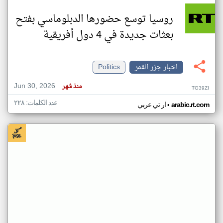
روسيا توسع حضورها الدبلوماسي بفتح
بعثات جديدة في 4 دول أفريقية
اخبار جزر القمر
Politics
Jun 30, 2026
منذ شهر
TG39ZI
عدد الكلمات: ٢٢٨
•
arabic.rt.com
ار تي عربي