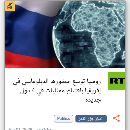
روسيا توسع حضورها الدبلوماسي في
إفريقيا بافتتاح ممثليات في 4 دول
جديدة
اخبار جزر القمر
Politics
Jun 01, 2026