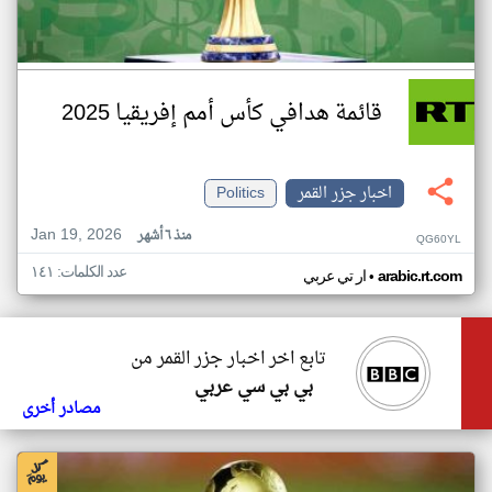
قائمة هدافي كأس أمم إفريقيا 2025
اخبار جزر القمر
Politics
Jan 19, 2026
منذ ٦ أشهر
QG60YL
عدد الكلمات: ١٤١
•
arabic.rt.com
ار تي عربي
تابع اخر اخبار جزر القمر من
بي بي سي عربي
مصادر أخرى