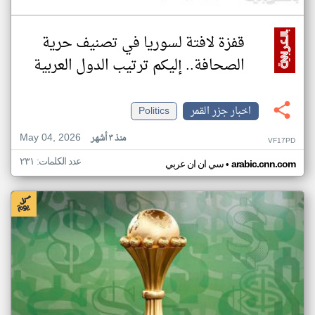
قفزة لافتة لسوريا في تصنيف حرية
الصحافة.. إليكم ترتيب الدول العربية
اخبار جزر القمر
Politics
May 04, 2026
منذ ٣ أشهر
VF17PD
عدد الكلمات: ٢٣١
•
arabic.cnn.com
سي ان ان عربي