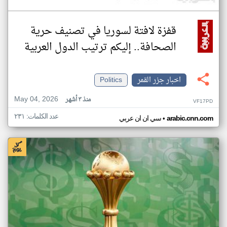
قفزة لافتة لسوريا في تصنيف حرية
الصحافة.. إليكم ترتيب الدول العربية
اخبار جزر القمر
Politics
May 04, 2026
منذ ٣ أشهر
VF17PD
عدد الكلمات: ٢٣١
•
arabic.cnn.com
سي ان ان عربي