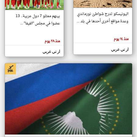
اليونيسكو تدرج شواطئ نورماندي
بينهم ممثلو 7 دول عربية.. 13
klyoum.com
وعدة مواقع أخرى أحدها في بلد ...
تغيير الدولة
عضوا في مجلس "الفيفا" ...
تعبر
مصادر الأخبار من جزر القمر
المقالات
الموجوده
اخبار جزر القمر على مدار الساعة
منذ ١٤ يوم
هنا عن
منذ ٢٨ يوم
وجهة
نظر
أهم اخبار جزر القمر العاجلة والمباشرة
ار تي عربي
كاتبيها.
ار تي عربي