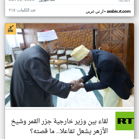
منذ شهرين
TN75KY
عدد الكلمات: ٢١٥
•
arabic.rt.com
ار تي عربي
لقاء بين وزير خارجية جزر القمر وشيخ
الأزهر يشعل تفاعلا.. ما قصته؟