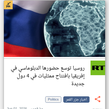
روسيا توسع حضورها الدبلوماسي في
إفريقيا بافتتاح ممثليات في 4 دول
جديدة
اخبار جزر القمر
Politics
Jun 01, 2026