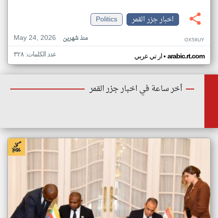
اخبار جزر القمر
Politics
May 24, 2026
منذ شهرين
OX58UY
عدد الكلمات: ٣٢٨
•
arabic.rt.com
ار تي عربي
أخر ساعة في اخبار جزر القمر