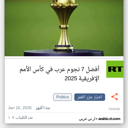
أفضل 7 نجوم عرب في كأس الأمم
الإفريقية 2025
اخبار جزر القمر
Politics
Jan 16, 2026
منذ ٦ أشهر
YD16SE
عدد الكلمات: ١٠٩
•
arabic.rt.com
ار تي عربي