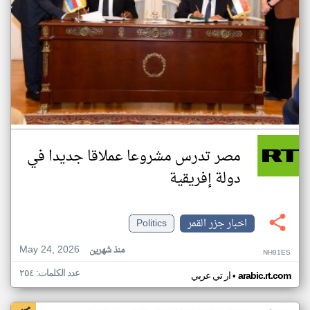
مصر تدرس مشروعا عملاقا جديدا في
دولة إفريقية
اخبار جزر القمر
Politics
May 24, 2026
منذ شهرين
NH91ES
عدد الكلمات: ٢٥٤
•
arabic.rt.com
ار تي عربي