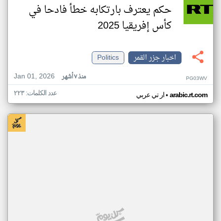
حكم يعترف بارتكابه خطأ فادحا في
كأس إفريقيا 2025
اخبار جزر القمر
Politics
Jan 01, 2026
منذ ٧ أشهر
PG03WV
عدد الكلمات: ٢٢٣
•
arabic.rt.com
ار تي عربي