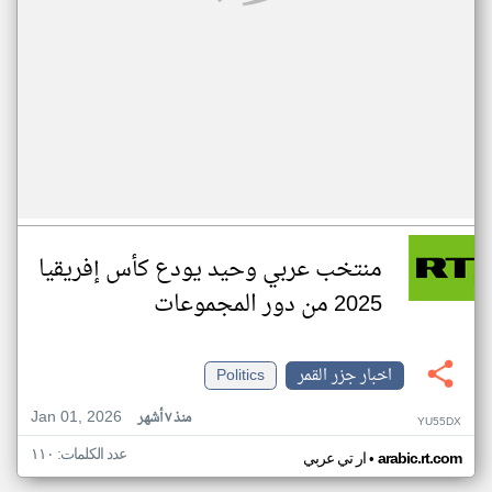
منتخب عربي وحيد يودع كأس إفريقيا
2025 من دور المجموعات
اخبار جزر القمر
Politics
Jan 01, 2026
منذ ٧ أشهر
YU55DX
عدد الكلمات: ١١٠
•
arabic.rt.com
ار تي عربي