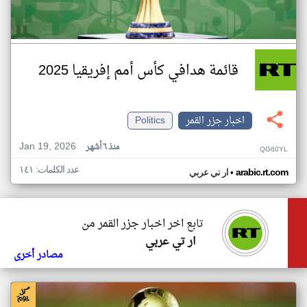
قائمة هدافي كأس أمم إفريقيا 2025
اخبار جزر القمر
Politics
Jan 19, 2026
منذ ٦ أشهر
QG60YL
عدد الكلمات: ١٤١
•
arabic.rt.com
ار تي عربي
تابع اخر اخبار جزر القمر من
ار تي عربي
مصادر أخرى