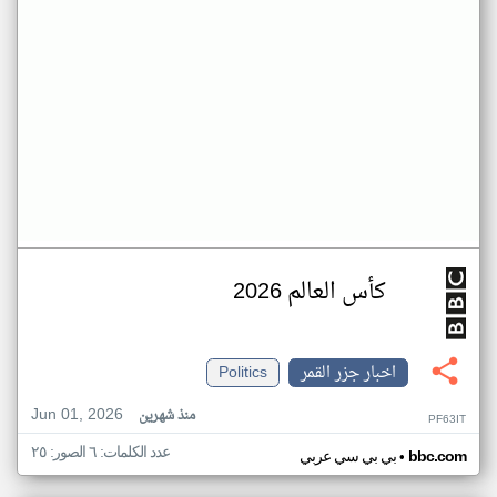
كأس العالم 2026
اخبار جزر القمر
Politics
Jun 01, 2026
منذ شهرين
PF63IT
عدد الكلمات: ٦ الصور: ٢٥
•
bbc.com
بي بي سي عربي