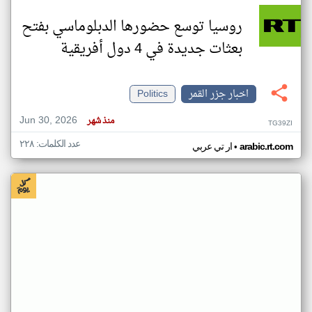
روسيا توسع حضورها الدبلوماسي بفتح
بعثات جديدة في 4 دول أفريقية
اخبار جزر القمر
Politics
Jun 30, 2026
منذ شهر
TG39ZI
عدد الكلمات: ٢٢٨
•
arabic.rt.com
ار تي عربي