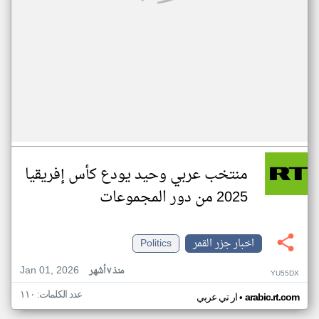
منتخب عربي وحيد يودع كأس إفريقيا
2025 من دور المجموعات
اخبار جزر القمر
Politics
Jan 01, 2026
منذ ٧ أشهر
YU55DX
عدد الكلمات: ١١٠
•
arabic.rt.com
ار تي عربي