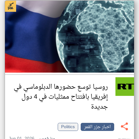
روسيا توسع حضورها الدبلوماسي في
إفريقيا بافتتاح ممثليات في 4 دول
جديدة
اخبار جزر القمر
Politics
Jun 01, 2026