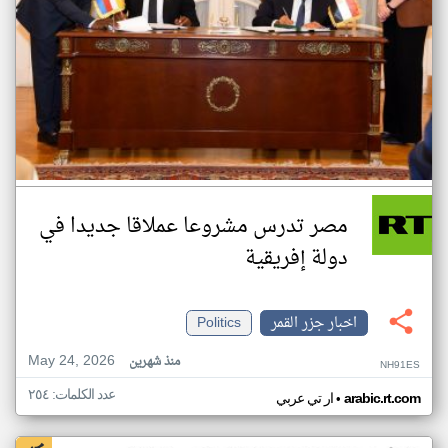
مصر تدرس مشروعا عملاقا جديدا في
دولة إفريقية
اخبار جزر القمر
Politics
May 24, 2026
منذ شهرين
NH91ES
عدد الكلمات: ٢٥٤
•
arabic.rt.com
ار تي عربي