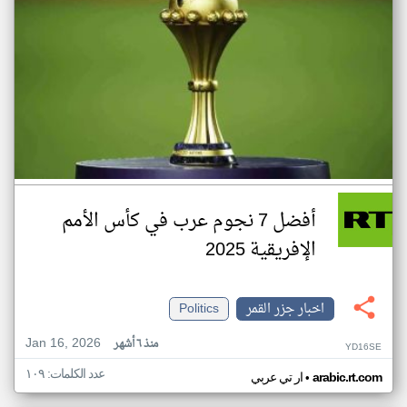
أفضل 7 نجوم عرب في كأس الأمم
الإفريقية 2025
اخبار جزر القمر
Politics
Jan 16, 2026
منذ ٦ أشهر
YD16SE
عدد الكلمات: ١٠٩
•
arabic.rt.com
ار تي عربي