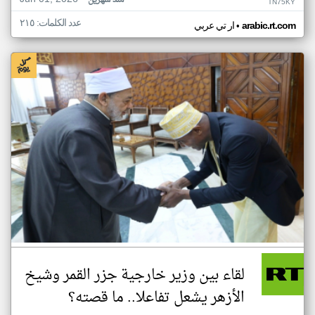
منذ شهرين
TN75KY
عدد الكلمات: ٢١٥
•
arabic.rt.com
ار تي عربي
لقاء بين وزير خارجية جزر القمر وشيخ
الأزهر يشعل تفاعلا.. ما قصته؟