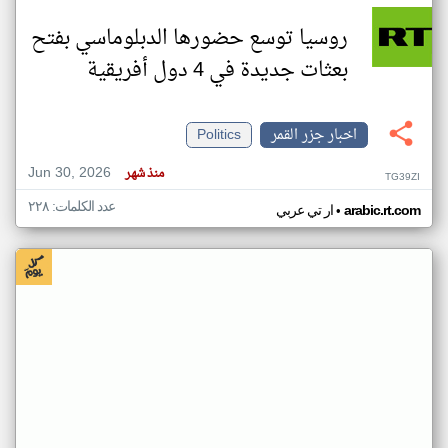
روسيا توسع حضورها الدبلوماسي بفتح
بعثات جديدة في 4 دول أفريقية
اخبار جزر القمر
Politics
Jun 30, 2026
منذ شهر
TG39ZI
عدد الكلمات: ٢٢٨
•
arabic.rt.com
ار تي عربي