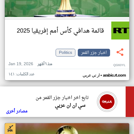
قائمة هدافي كأس أمم إفريقيا 2025
اخبار جزر القمر
Politics
Jan 19, 2026
منذ ٦ أشهر
QG60YL
عدد الكلمات: ١٤١
•
arabic.rt.com
ار تي عربي
تابع اخر اخبار جزر القمر من
سي ان ان عربي
مصادر أخرى