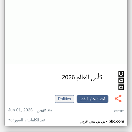
كأس العالم 2026
اخبار جزر القمر
Politics
Jun 01, 2026
منذ شهرين
PF63IT
عدد الكلمات: ٦ الصور: ٢٥
•
bbc.com
بي بي سي عربي