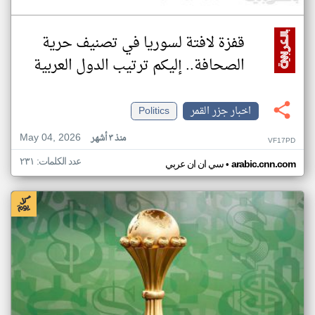
قفزة لافتة لسوريا في تصنيف حرية
الصحافة.. إليكم ترتيب الدول العربية
اخبار جزر القمر
Politics
May 04, 2026
منذ ٣ أشهر
VF17PD
عدد الكلمات: ٢٣١
•
arabic.cnn.com
سي ان ان عربي