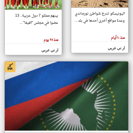
اليونيسكو تدرج شواطئ نورماندي
بينهم ممثلو 7 دول عربية.. 13
klyoum.com
وعدة مواقع أخرى أحدها في بلد ...
تغيير الدولة
عضوا في مجلس "الفيفا" ...
تعبر
مصادر الأخبار من جزر القمر
المقالات
الموجوده
اخبار جزر القمر على مدار الساعة
منذ ١٠ أيام
هنا عن
منذ ٢٥ يوم
وجهة
نظر
أهم اخبار جزر القمر العاجلة والمباشرة
ار تي عربي
كاتبيها.
ار تي عربي