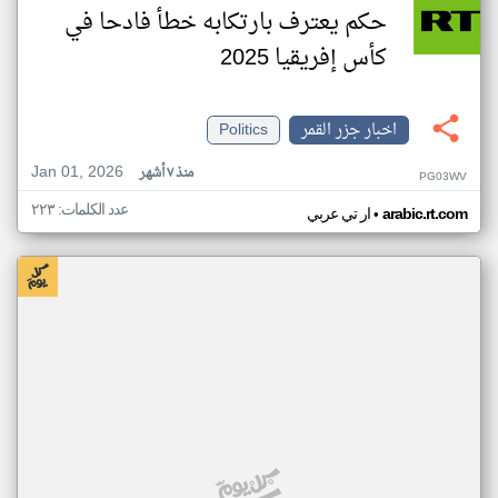
حكم يعترف بارتكابه خطأ فادحا في
كأس إفريقيا 2025
اخبار جزر القمر
Politics
Jan 01, 2026
منذ ٧ أشهر
PG03WV
عدد الكلمات: ٢٢٣
•
arabic.rt.com
ار تي عربي