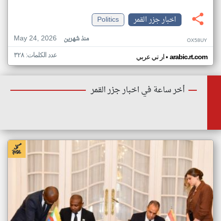
اخبار جزر القمر
Politics
May 24, 2026
منذ شهرين
OX58UY
عدد الكلمات: ٣٢٨
•
arabic.rt.com
ار تي عربي
أخر ساعة في اخبار جزر القمر