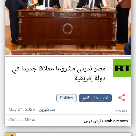
مصر تدرس مشروعا عملاقا جديدا في
دولة إفريقية
اخبار جزر القمر
Politics
May 24, 2026
منذ شهرين
NH91ES
عدد الكلمات: ٢٥٤
•
arabic.rt.com
ار تي عربي