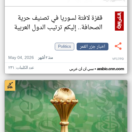
قفزة لافتة لسوريا في تصنيف حرية
الصحافة.. إليكم ترتيب الدول العربية
اخبار جزر القمر
Politics
May 04, 2026
منذ ٣ أشهر
VF17PD
عدد الكلمات: ٢٣١
•
arabic.cnn.com
سي ان ان عربي