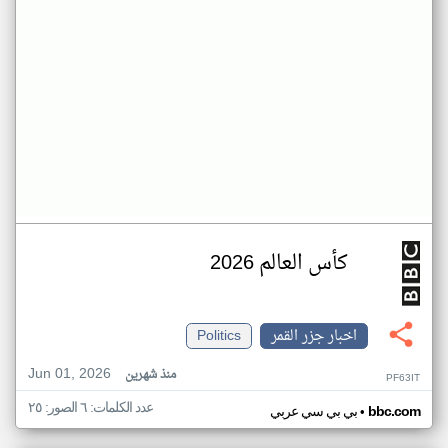
كأس العالم 2026
اخبار جزر القمر
Politics
Jun 01, 2026
منذ شهرين
PF63IT
عدد الكلمات: ٦ الصور: ٢٥
•
bbc.com
بي بي سي عربي