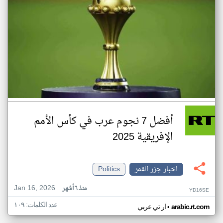
أفضل 7 نجوم عرب في كأس الأمم
الإفريقية 2025
اخبار جزر القمر
Politics
Jan 16, 2026
منذ ٦ أشهر
YD16SE
عدد الكلمات: ١٠٩
•
arabic.rt.com
ار تي عربي