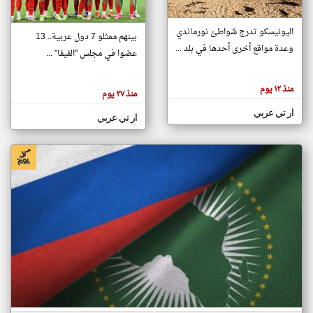
اليونيسكو تدرج شواطئ نورماندي
بينهم ممثلو 7 دول عربية.. 13
klyoum.com
وعدة مواقع أخرى أحدها في بلد ...
تغيير الدولة
عضوا في مجلس "الفيفا" ...
تعبر
مصادر الأخبار من جزر القمر
المقالات
الموجوده
اخبار جزر القمر على مدار الساعة
منذ ١٢ يوم
هنا عن
منذ ٢٧ يوم
وجهة
نظر
أهم اخبار جزر القمر العاجلة والمباشرة
ار تي عربي
كاتبيها.
ار تي عربي