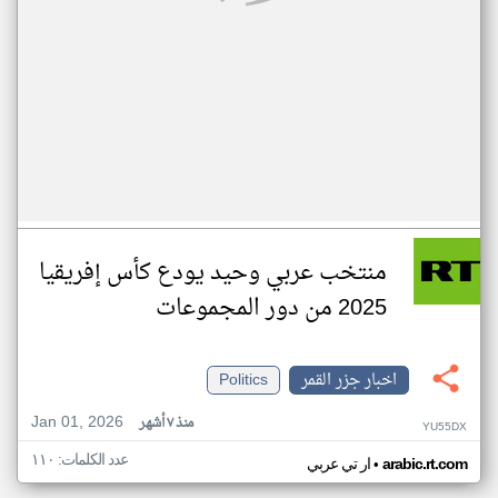
منتخب عربي وحيد يودع كأس إفريقيا
2025 من دور المجموعات
اخبار جزر القمر
Politics
Jan 01, 2026
منذ ٧ أشهر
YU55DX
عدد الكلمات: ١١٠
•
arabic.rt.com
ار تي عربي