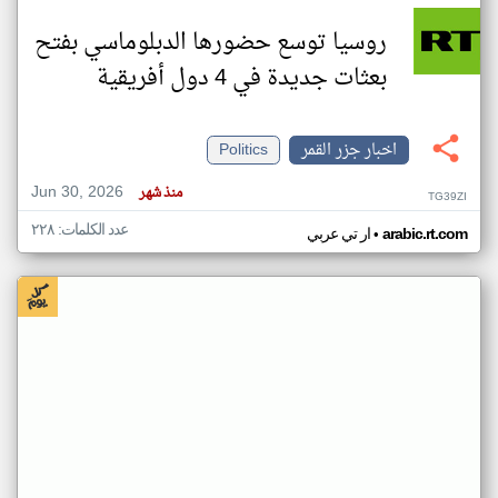
روسيا توسع حضورها الدبلوماسي بفتح
بعثات جديدة في 4 دول أفريقية
اخبار جزر القمر
Politics
Jun 30, 2026
منذ شهر
TG39ZI
عدد الكلمات: ٢٢٨
•
arabic.rt.com
ار تي عربي