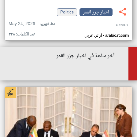
اخبار جزر القمر
Politics
May 24, 2026
منذ شهرين
OX58UY
عدد الكلمات: ٣٢٨
•
arabic.rt.com
ار تي عربي
أخر ساعة في اخبار جزر القمر