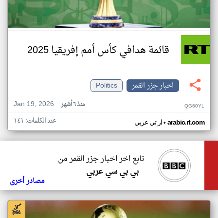
قائمة هدافي كأس أمم إفريقيا 2025
اخبار جزر القمر
Politics
Jan 19, 2026
منذ ٦ أشهر
QG60YL
عدد الكلمات: ١٤١
•
arabic.rt.com
ار تي عربي
تابع اخر اخبار جزر القمر من
بي بي سي عربي
مصادر أخرى