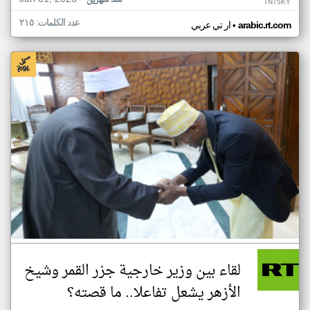
منذ شهرين
TN75KY
عدد الكلمات: ٢١٥
•
arabic.rt.com
ار تي عربي
لقاء بين وزير خارجية جزر القمر وشيخ
الأزهر يشعل تفاعلا.. ما قصته؟