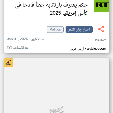
حكم يعترف بارتكابه خطأ فادحا في
كأس إفريقيا 2025
اخبار جزر القمر
Politics
Jan 01, 2026
منذ ٧ أشهر
PG03WV
عدد الكلمات: ٢٢٣
•
arabic.rt.com
ار تي عربي