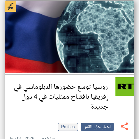
روسيا توسع حضورها الدبلوماسي في
إفريقيا بافتتاح ممثليات في 4 دول
جديدة
اخبار جزر القمر
Politics
Jun 01, 2026