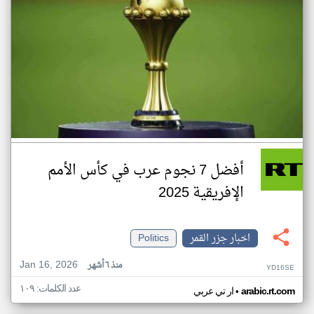
أفضل 7 نجوم عرب في كأس الأمم
الإفريقية 2025
اخبار جزر القمر
Politics
Jan 16, 2026
منذ ٦ أشهر
YD16SE
عدد الكلمات: ١٠٩
•
arabic.rt.com
ار تي عربي