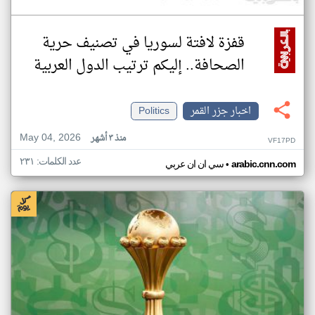
قفزة لافتة لسوريا في تصنيف حرية
الصحافة.. إليكم ترتيب الدول العربية
اخبار جزر القمر
Politics
May 04, 2026
منذ ٣ أشهر
VF17PD
عدد الكلمات: ٢٣١
•
arabic.cnn.com
سي ان ان عربي