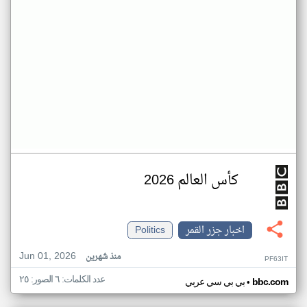
كأس العالم 2026
اخبار جزر القمر
Politics
Jun 01, 2026
منذ شهرين
PF63IT
عدد الكلمات: ٦ الصور: ٢٥
•
bbc.com
بي بي سي عربي