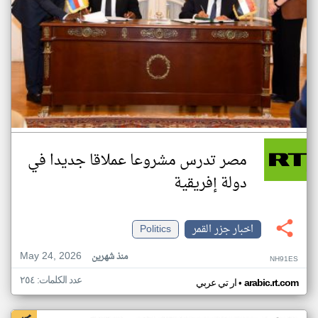
مصر تدرس مشروعا عملاقا جديدا في
دولة إفريقية
اخبار جزر القمر
Politics
May 24, 2026
منذ شهرين
NH91ES
عدد الكلمات: ٢٥٤
•
arabic.rt.com
ار تي عربي