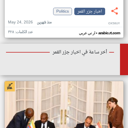
اخبار جزر القمر
Politics
May 24, 2026
منذ شهرين
OX58UY
عدد الكلمات: ٣٢٨
•
arabic.rt.com
ار تي عربي
أخر ساعة في اخبار جزر القمر