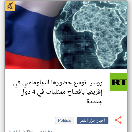
روسيا توسع حضورها الدبلوماسي في
إفريقيا بافتتاح ممثليات في 4 دول
جديدة
اخبار جزر القمر
Politics
Jun 01, 2026