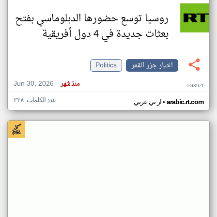
روسيا توسع حضورها الدبلوماسي بفتح
بعثات جديدة في 4 دول أفريقية
اخبار جزر القمر
Politics
Jun 30, 2026
منذ شهر
TG39ZI
عدد الكلمات: ٢٢٨
•
arabic.rt.com
ار تي عربي