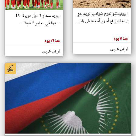
اليونيسكو تدرج شواطئ نورماندي
بينهم ممثلو 7 دول عربية.. 13
klyoum.com
وعدة مواقع أخرى أحدها في بلد ...
تغيير الدولة
عضوا في مجلس "الفيفا" ...
تعبر
مصادر الأخبار من جزر القمر
المقالات
الموجوده
اخبار جزر القمر على مدار الساعة
منذ ١١ يوم
هنا عن
منذ ٢٦ يوم
وجهة
نظر
أهم اخبار جزر القمر العاجلة والمباشرة
ار تي عربي
كاتبيها.
ار تي عربي