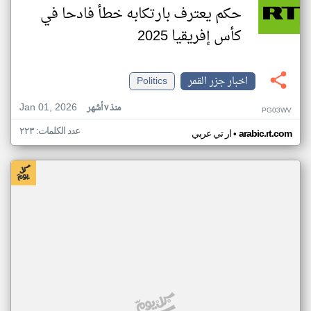
حكم يعترف بارتكابه خطأ فادحا في
كأس إفريقيا 2025
اخبار جزر القمر
Politics
Jan 01, 2026
منذ ٧ أشهر
PG03WV
عدد الكلمات: ٢٢٣
•
arabic.rt.com
ار تي عربي