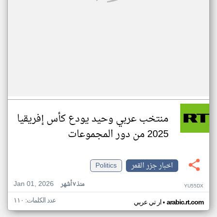
منتخب عربي وحيد يودع كأس إفريقيا
2025 من دور المجموعات
اخبار جزر القمر
Politics
Jan 01, 2026
منذ ٧ أشهر
YU55DX
عدد الكلمات: ١١٠
•
arabic.rt.com
ار تي عربي