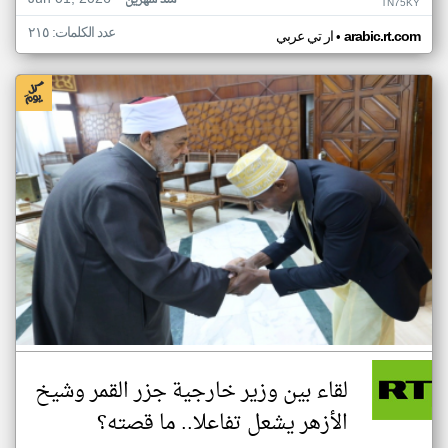
منذ شهرين
TN75KY
عدد الكلمات: ٢١٥
•
arabic.rt.com
ار تي عربي
لقاء بين وزير خارجية جزر القمر وشيخ
الأزهر يشعل تفاعلا.. ما قصته؟