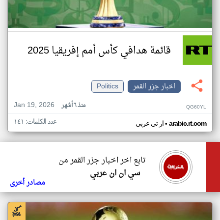
قائمة هدافي كأس أمم إفريقيا 2025
اخبار جزر القمر
Politics
Jan 19, 2026
منذ ٦ أشهر
QG60YL
عدد الكلمات: ١٤١
•
arabic.rt.com
ار تي عربي
تابع اخر اخبار جزر القمر من
سي ان ان عربي
مصادر أخرى