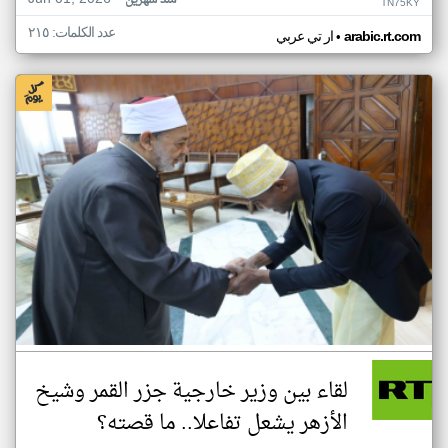
منذ شهرين
TN75KY
عدد الكلمات: ٢١٥
•
arabic.rt.com
ار تي عربي
لقاء بين وزير خارجية جزر القمر وشيخ
الأزهر يشعل تفاعلا.. ما قصته؟