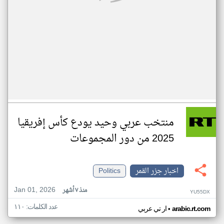
منتخب عربي وحيد يودع كأس إفريقيا
2025 من دور المجموعات
اخبار جزر القمر
Politics
Jan 01, 2026
منذ ٧ أشهر
YU55DX
عدد الكلمات: ١١٠
•
arabic.rt.com
ار تي عربي