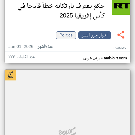
حكم يعترف بارتكابه خطأ فادحا في
كأس إفريقيا 2025
اخبار جزر القمر
Politics
Jan 01, 2026
منذ ٧ أشهر
PG03WV
عدد الكلمات: ٢٢٣
•
arabic.rt.com
ار تي عربي