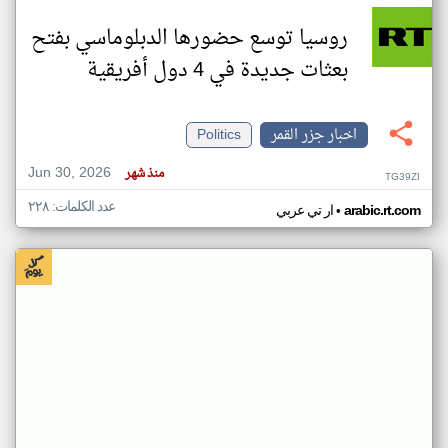
روسيا توسع حضورها الدبلوماسي بفتح
بعثات جديدة في 4 دول أفريقية
اخبار جزر القمر
Politics
Jun 30, 2026
منذ شهر
TG39ZI
عدد الكلمات: ٢٢٨
•
arabic.rt.com
ار تي عربي