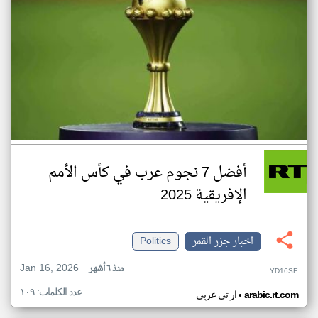
أفضل 7 نجوم عرب في كأس الأمم
الإفريقية 2025
اخبار جزر القمر
Politics
Jan 16, 2026
منذ ٦ أشهر
YD16SE
عدد الكلمات: ١٠٩
•
arabic.rt.com
ار تي عربي