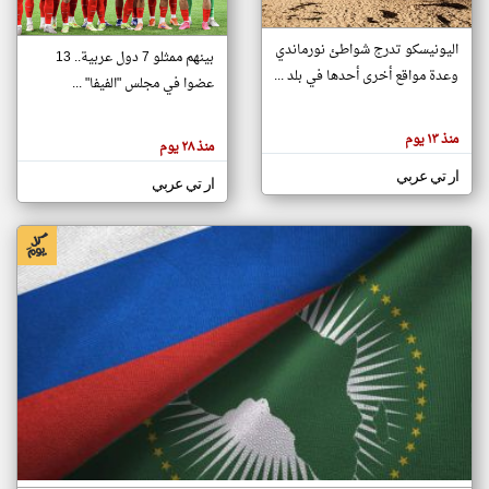
اليونيسكو تدرج شواطئ نورماندي
بينهم ممثلو 7 دول عربية.. 13
klyoum.com
وعدة مواقع أخرى أحدها في بلد ...
تغيير الدولة
عضوا في مجلس "الفيفا" ...
تعبر
مصادر الأخبار من جزر القمر
المقالات
الموجوده
اخبار جزر القمر على مدار الساعة
منذ ١٣ يوم
هنا عن
منذ ٢٨ يوم
وجهة
نظر
أهم اخبار جزر القمر العاجلة والمباشرة
ار تي عربي
كاتبيها.
ار تي عربي