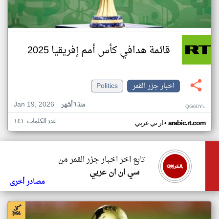
قائمة هدافي كأس أمم إفريقيا 2025
اخبار جزر القمر
Politics
Jan 19, 2026
منذ ٦ أشهر
QG60YL
عدد الكلمات: ١٤١
•
arabic.rt.com
ار تي عربي
تابع اخر اخبار جزر القمر من
سي ان ان عربي
مصادر أخرى