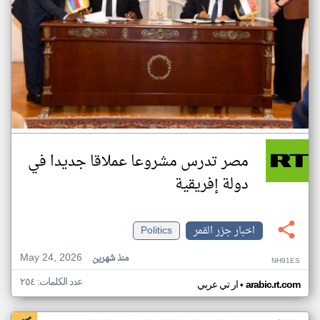
مصر تدرس مشروعا عملاقا جديدا في
دولة إفريقية
اخبار جزر القمر
Politics
May 24, 2026
منذ شهرين
NH91ES
عدد الكلمات: ٢٥٤
•
arabic.rt.com
ار تي عربي