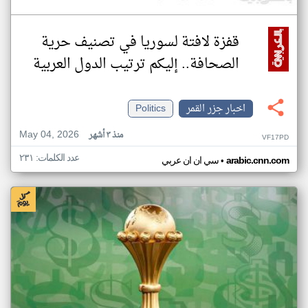
قفزة لافتة لسوريا في تصنيف حرية
الصحافة.. إليكم ترتيب الدول العربية
اخبار جزر القمر
Politics
May 04, 2026
منذ ٣ أشهر
VF17PD
عدد الكلمات: ٢٣١
•
arabic.cnn.com
سي ان ان عربي