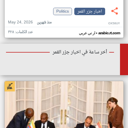
اخبار جزر القمر
Politics
May 24, 2026
منذ شهرين
OX58UY
عدد الكلمات: ٣٢٨
•
arabic.rt.com
ار تي عربي
أخر ساعة في اخبار جزر القمر