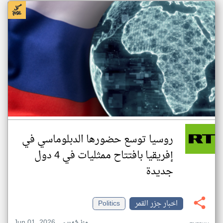
روسيا توسع حضورها الدبلوماسي في
إفريقيا بافتتاح ممثليات في 4 دول
جديدة
اخبار جزر القمر
Politics
Jun 01, 2026