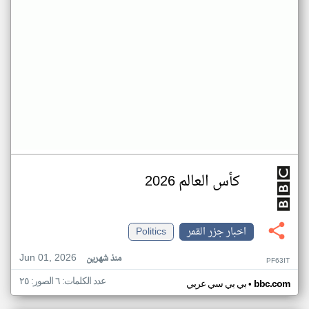
كأس العالم 2026
اخبار جزر القمر
Politics
Jun 01, 2026
منذ شهرين
PF63IT
عدد الكلمات: ٦ الصور: ٢٥
•
bbc.com
بي بي سي عربي