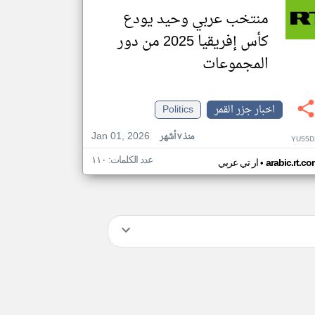
منتخب عربي وحيد يودع
كأس إفريقيا 2025 من دور
المجموعات
اخبار جزر القمر
Politics
Jan 01, 2026
منذ ٧ أشهر
YU55D
عدد الكلمات: ١١٠
•
arabic.rt.c
ار تي عربي