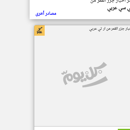
ر اخبار جزر القمر من
ي سي عربي
مصادر أخرى
بار جزر القمر من ار تي عربي