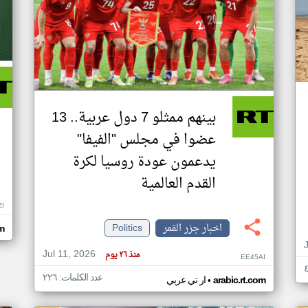
بينهم ممثلو 7 دول عربية.. 13
عضوا في مجلس "الفيفا"
يدعمون عودة روسيا لكرة
القدم العالمية
ZI
اخبار جزر القمر
Politics
om
Jul 11, 2026
منذ ٢٦ يوم
EE45AI
عدد الكلمات: ٢٢٦
•
arabic.rt.com
ار تي عربي