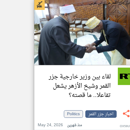
بار جزر القمر من ار تي عربي
لقاء بين وزير خارجية جزر
القمر وشيخ الأزهر يشعل
تفاعلا.. ما قصته؟
اخبار جزر القمر
Politics
May 24, 2026
منذ شهرين
OX58U