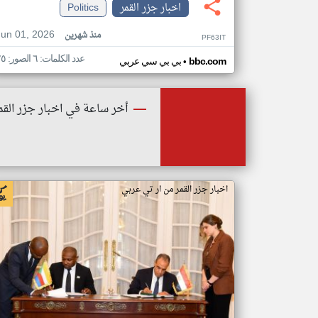
اخبار جزر القمر
Politics
Jun 01, 2026
منذ شهرين
PF63IT
عدد الكلمات: ٦ الصور: ٢٥
•
bbc.com
بي بي سي عربي
أخر ساعة في اخبار جزر القم
اخبار جزر القمر من ار تي عربي