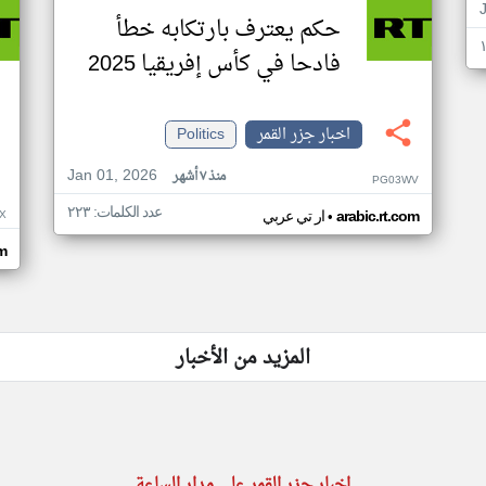
حكم يعترف بارتكابه خطأ
فادحا في كأس إفريقيا 2025
اخبار جزر القمر
Politics
Jan 01, 2026
منذ ٧ أشهر
PG03WV
عدد الكلمات: ٢٢٣
•
X
arabic.rt.com
ار تي عربي
om
المزيد من الأخبار
اخبار جزر القمر على مدار الساعة