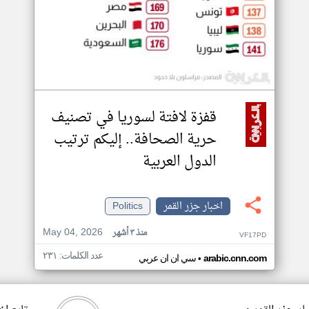
قفزة لافتة لسوريا في تصنيف
حرية الصحافة.. إليكم ترتيب
الدول العربية
اخبار جزر القمر
Politics
May 04, 2026
منذ ٣ أشهر
VF17PD
عدد الكلمات: ٢٣١
•
arabic.cnn.com
سي ان ان عربي