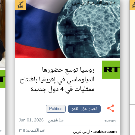
اخبار جزر القمر من ار تي عربي
اخ
روسيا توسع حضورها
الدبلوماسي في إفريقيا بافتتاح
ممثليات في 4 دول جديدة
اخبار جزر القمر
Politics
Jun 01, 2026
منذ شهرين
TN75KY
عدد الكلمات: ٢١٥
•
Y
arabic.rt.com
ار تي عربي