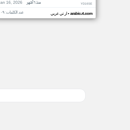
Jan 16, 2026
منذ ٦ أشهر
YD16SE
عدد الكلمات: ١٠٩
•
arabic.rt.com
ار تي عربي