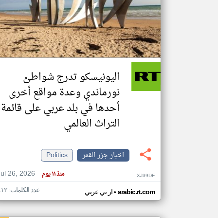
تعبر
المقالات
الموجوده
هنا عن
وجهة
اليونيسكو تدرج شواطئ
نظر
كاتبيها.
نورماندي وعدة مواقع أخرى
أحدها في بلد عربي على قائمة
التراث العالمي
اخبار جزر القمر
Politics
Jul 26, 2026
منذ ١١ يوم
XJ39DF
عدد الكلمات: ٤١٢
•
arabic.rt.com
ار تي عربي