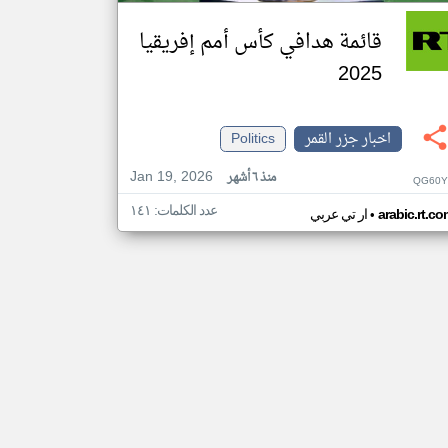
قائمة هدافي كأس أمم إفريقيا
2025
اخبار جزر القمر
Politics
Jan 19, 2026
منذ ٦ أشهر
QG60Y
عدد الكلمات: ١٤١
•
arabic.rt.c
ار تي عربي