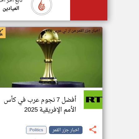
تابع اخر اخب
الميادين
اخبار جزر القمر من ار تي عربي
أفضل 7 نجوم عرب في كأس
الأمم الإفريقية 2025
اخبار جزر القمر
Politics