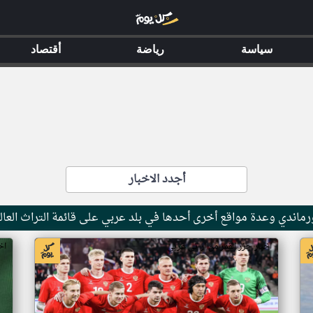
سياسة
رياضة
أقتصاد
أجدد الاخبار
ماندي وعدة مواقع أخرى أحدها في بلد عربي على قائمة التراث العال
اخبار جزر القمر من ار تي عربي
اخ