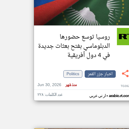
klyoum.com
تغيير الدولة
مصادر الأخبار من جزر القمر
روسيا توسع حضورها
اخبار جزر القمر على مدار الساعة
الدبلوماسي بفتح بعثات جديدة
أهم اخبار جزر القمر العاجلة والمباشرة
في 4 دول أفريقية
اخبار جزر القمر
Politics
Jun 30, 2026
منذ شهر
TG39
عدد الكلمات: ٢٢٨
•
arabic.rt.c
ار تي عربي