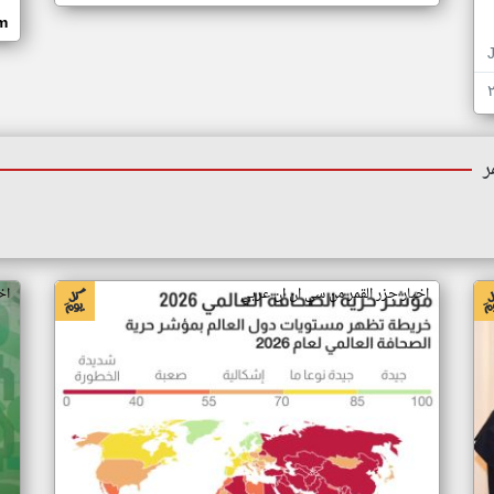
om
ر
اخبار جزر القمر من سي ان ان عربي
اخ