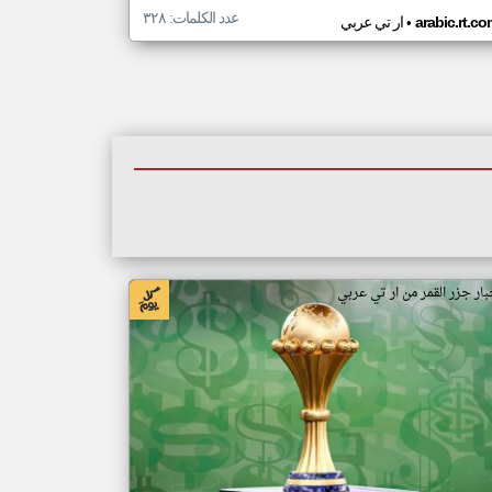
عدد الكلمات: ٣٢٨
•
arabic.rt.c
ار تي عربي
بار جزر القمر من ار تي عربي