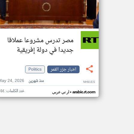
مصر تدرس مشروعا عملاقا
جديدا في دولة إفريقية
اخبار جزر القمر
Politics
May 24, 2026
منذ شهرين
NH91ES
عدد الكلمات: ٢٥٤
•
arabic.rt.com
ار تي عربي