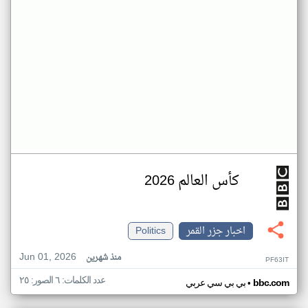
كأس العالم 2026
اخبار جزر القمر
Politics
Jun 01, 2026
منذ شهرين
PF63IT
عدد الكلمات: ٦ الصور: ٢٥
•
bbc.com
بي بي سي عربي