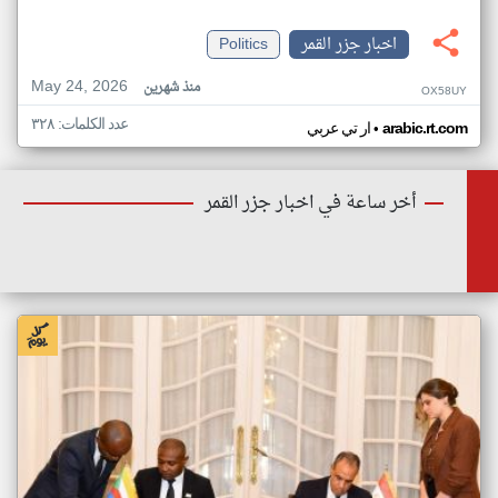
اخبار جزر القمر
Politics
May 24, 2026
منذ شهرين
OX58UY
عدد الكلمات: ٣٢٨
•
arabic.rt.com
ار تي عربي
أخر ساعة في اخبار جزر القمر