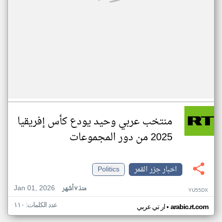
منتخب عربي وحيد يودع كأس إفريقيا
2025 من دور المجموعات
اخبار جزر القمر
Politics
Jan 01, 2026
منذ ٧ أشهر
YU55DX
عدد الكلمات: ١١٠
•
arabic.rt.com
ار تي عربي