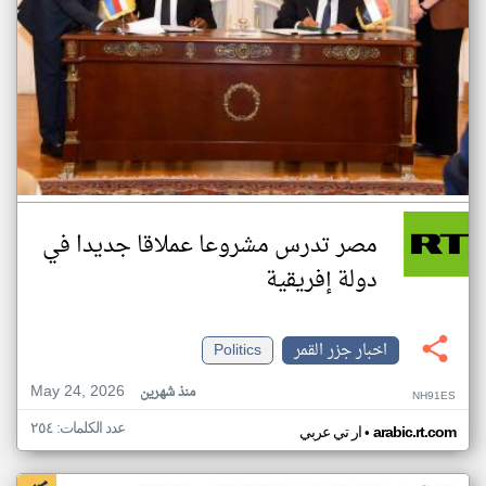
مصر تدرس مشروعا عملاقا جديدا في
دولة إفريقية
اخبار جزر القمر
Politics
May 24, 2026
منذ شهرين
NH91ES
عدد الكلمات: ٢٥٤
•
arabic.rt.com
ار تي عربي