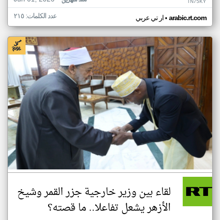
منذ شهرين
TN75KY
عدد الكلمات: ٢١٥
•
arabic.rt.com
ار تي عربي
لقاء بين وزير خارجية جزر القمر وشيخ
الأزهر يشعل تفاعلا.. ما قصته؟