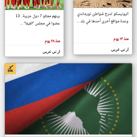
اليونيسكو تدرج شواطئ نورماندي
بينهم ممثلو 7 دول عربية.. 13
klyoum.com
وعدة مواقع أخرى أحدها في بلد ...
تغيير الدولة
عضوا في مجلس "الفيفا" ...
تعبر
مصادر الأخبار من جزر القمر
المقالات
الموجوده
اخبار جزر القمر على مدار الساعة
منذ ١٣ يوم
هنا عن
منذ ٢٨ يوم
وجهة
نظر
أهم اخبار جزر القمر العاجلة والمباشرة
ار تي عربي
كاتبيها.
ار تي عربي