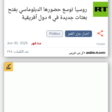
روسيا توسع حضورها الدبلوماسي بفتح
بعثات جديدة في 4 دول أفريقية
اخبار جزر القمر
Politics
Jun 30, 2026
منذ شهر
TG39ZI
عدد الكلمات: ٢٢٨
•
arabic.rt.com
ار تي عربي