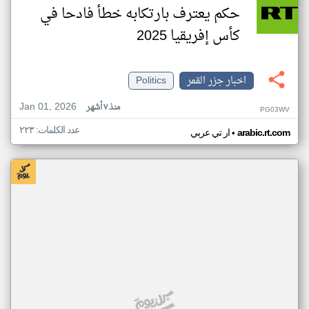
حكم يعترف بارتكابه خطأ فادحا في
كأس إفريقيا 2025
اخبار جزر القمر
Politics
Jan 01, 2026
منذ ٧ أشهر
PG03WV
عدد الكلمات: ٢٢٣
•
arabic.rt.com
ار تي عربي