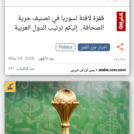
قفزة لافتة لسوريا في تصنيف حرية
الصحافة.. إليكم ترتيب الدول العربية
اخبار جزر القمر
Politics
May 04, 2026
منذ ٣ أشهر
VF17PD
عدد الكلمات: ٢٣١
•
arabic.cnn.com
سي ان ان عربي