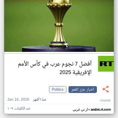
أفضل 7 نجوم عرب في كأس الأمم
الإفريقية 2025
اخبار جزر القمر
Politics
Jan 16, 2026
منذ ٦ أشهر
YD16SE
عدد الكلمات: ١٠٩
•
arabic.rt.com
ار تي عربي