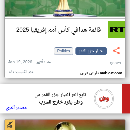
قائمة هدافي كأس أمم إفريقيا 2025
اخبار جزر القمر
Politics
Jan 19, 2026
منذ ٦ أشهر
QG60YL
عدد الكلمات: ١٤١
•
arabic.rt.com
ار تي عربي
تابع اخر اخبار جزر القمر من
وطن يغرد خارج السرب
مصادر أخرى