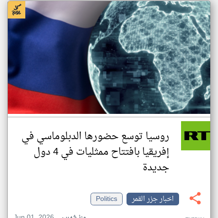
روسيا توسع حضورها الدبلوماسي في
إفريقيا بافتتاح ممثليات في 4 دول
جديدة
اخبار جزر القمر
Politics
Jun 01, 2026